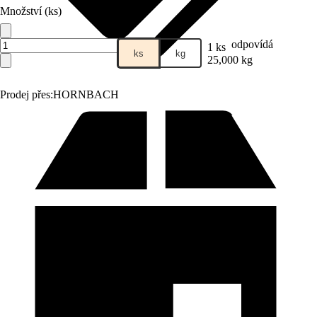
Množství (ks)
odpovídá
1 ks
ks
kg
25,000 kg
Prodej přes:
HORNBACH