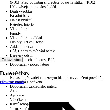
(P103) Před použitím si přečtěte údaje na štítku., (P102)
Uchovávejte mimo dosah dětí.
Druh výrobku
Fasádní barva
Oblast využití
Exteriér, Interiér
Vhodné pro
Fasády
Vhodné pro podklad
Omítky, Zdiva, Beton
Základní barva
Bílá, Centrum míchání barev
Barevný odstín
Centrum míchání barev, Bílá
Zobrazit více
Doporučený počet nátěrů
1
Datové listy
Upozornění
Nanášení provádět nerezovým hladítkem, zatočení provádět
Přeskočit oblast
plastovým hladítkem.
Doporučení základního nátěru
Ano
Aplikace
Válečkem
Krycí schopnost
1 - maximální krycí síla