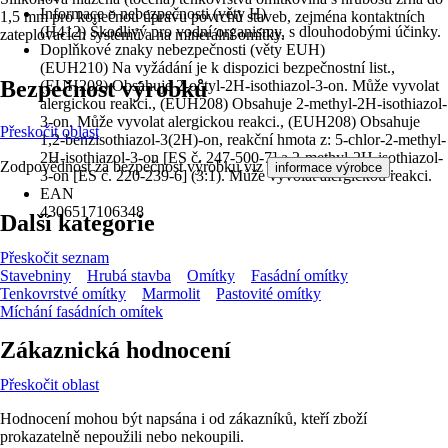
Informace o nebezpečnosti (věty H)
1,5 mm pro konečnou úpravu povrchů staveb, zejména kontaktních
(H412) Škodlivý pro vodní organismy, s dlouhodobými účinky.
zateplovacích systémů a na minerální omítky.
Doplňkové znaky nebezpečnosti (věty EUH)
(EUH210) Na vyžádání je k dispozici bezpečnostní list.,
Bezpečnost výrobků
(EUH208) Obsahuje 2-octyl-2H-isothiazol-3-on. Může vyvolat
alergickou reakci., (EUH208) Obsahuje 2-methyl-2H-isothiazol-
3-on. Může vyvolat alergickou reakci., (EUH208) Obsahuje
Přeskočit oblast
1,2-benzisothiazol-3(2H)-on, reakční hmota z: 5-chlor-2-methyl-
2H-isothiazol-3-on [ES č. 247-500-7] a 2-methyl-2H-isothiazol-
Zodpovědnost za bezpečnost výrobku viz
.
informace výrobce
3-on [ES č. 220-239-6] (3:1). Může vyvolat alergickou reakci.
EAN
4306517106348
Další kategorie
Přeskočit seznam
Stavebniny
Hrubá stavba
Omítky
Fasádní omítky
Tenkovrstvé omítky
Marmolit
Pastovité omítky
Míchání fasádních omítek
Zákaznická hodnocení
Přeskočit oblast
Hodnocení mohou být napsána i od zákazníků, kteří zboží
prokazatelně nepoužili nebo nekoupili.