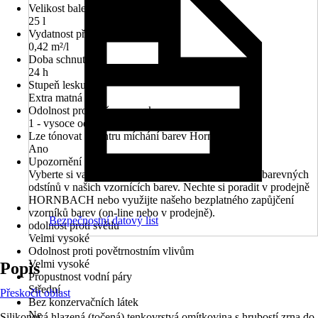
Velikost balení
25 l
Vydatnost při jednom nátěru
0,42 m²/l
Doba schnutí cca
24 h
Stupeň lesku
Extra matná
Odolnost proti otěru za mokra
1 - vysoce odolné proti oděru
Lze tónovat v centru míchání barev Hornbach
Ano
Upozornění k výběru barev
Vyberte si vaši oblíbenou barvu z velkého množství barevných
odstínů v našich vzornících barev. Nechte si poradit v prodejně
HORNBACH nebo využijte našeho bezplatného zapůjčení
vzorníků barev (on-line nebo v prodejně).
Bezpečnostní datový list
odolnost proti světlu
Velmi vysoké
Odolnost proti povětrnostním vlivům
Velmi vysoké
Popis
Propustnost vodní páry
Střední
Přeskočit oblast
Bez konzervačních látek
Ne
Silikonová hlazená (točená) tenkovrstvá omítkovina s hrubostí zrna do