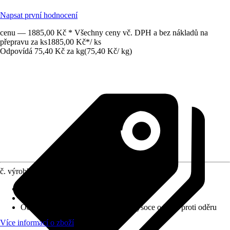
Napsat první hodnocení
cenu — 1885,00 Kč * Všechny ceny vč. DPH a bez nákladů na
přepravu za ks
1885,00 Kč
*
/
ks
Odpovídá 75,40 Kč za kg
(
75,40 Kč
/
kg
)
č. výrobku
8372882
Krycí schopnost
:
1 - maximální krycí síla
Vydatnost při jednom nátěru
:
0,42 m²/l
Odolnost proti otěru za mokra
:
1 - vysoce odolné proti oděru
Více informací o zboží