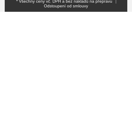
* Všechny ceny vč. DPH a bez nákladů na přepravu
Odstoupení od smlouvy