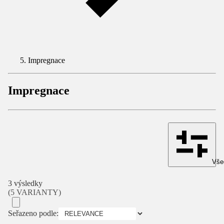
Impregnace
Impregnace
Všec
3 výsledky
(5 VARIANTY)
Seřazeno podle: