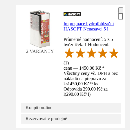
Impregnace hydrofobizační
HASOFT Nenasávej 5 l
Průměrné hodnocení: 5 z 5
hvězdiček. 1 Hodnocení.
2 VARIANTY
(
1
)
cenu — 1450,00 Kč *
Všechny ceny vč. DPH a bez
nákladů na přepravu za
ks
1450,00 Kč
*
/
ks
Odpovídá 290,00 Kč za
l
(
290,00 Kč
/
l
)
Koupit on-line
Rezervovat v prodejně