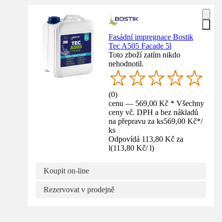
Fasádní impregnace Bostik
Tec A505 Facade 5l
Toto zboží zatím nikdo
nehodnotil.
(
0
)
cenu — 569,00 Kč * Všechny
ceny vč. DPH a bez nákladů
na přepravu za ks
569,00 Kč
*
/
ks
Odpovídá 113,80 Kč za
l
(
113,80 Kč
/
l
)
Koupit on-line
Rezervovat v prodejně