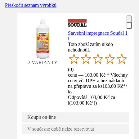
Přeskočit seznam výrobků
Stavební impregnace Soudal 1
l
Toto zboží zatím nikdo
nehodnotil.
2 VARIANTY
(
0
)
cenu — 103,00 Kč * Všechny
ceny vč. DPH a bez nákladů
na přepravu za ks
103,00 Kč
*
/
ks
Odpovídá 103,00 Kč za
l
(
103,00 Kč
/
l
)
Koupit on-line
V současné době nelze rezervovat