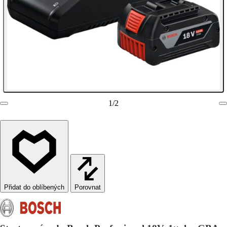
1
/
2
Porovnat