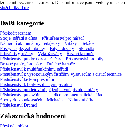
lze učinit bez zničení zařízení. Další informace jsou uvedeny u našich
služeb likvidace
.
Další kategorie
Přeskočit seznam
Stroje, nářadí a dílna
Příslušenství pro nářadí
Náhradní akumulátory, nabíječky
Vrtáky
Sekáče
Frézy, rašple, záhlubníky
Bity a držáky
Sklíčidla
Pilové listy, plátky
Vykružováky
Řezací kotouče
Příslušenství pro brusky a leštičky
Příslušenství pro pily
Brusné papíry, brousky
Drátěné kartáče
Příslušenství k multifunkčnímu nářadí
Příslušenství k vysokotlakým čističům, vysavačům a čisticí technice
Příslušenství ke kompresorům
Příslušenství k horkovzdušným pistolím
Příslušenství pro letování, pájení, tavné pistole, hořáky
Příslušenství pro sváření
Hadice pro pneumatické nářadí
Spony do sponkovaček
Míchadla
Náhradní díly
Příslušenství Dremel
Zákaznická hodnocení
Přeskočit oblast