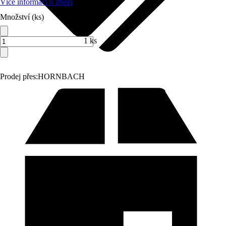
Více informací o zboží
Množství (ks)
1 ks
Prodej přes:
HORNBACH