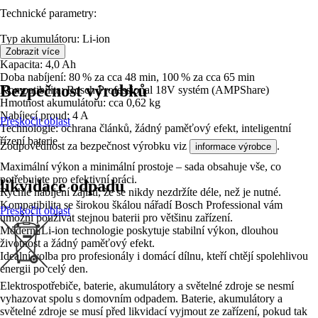
Technické parametry:
Typ akumulátoru: Li‑ion
Napětí: 18 V
Zobrazit více
Kapacita: 4,0 Ah
Doba nabíjení: 80 % za cca 48 min, 100 % za cca 65 min
Bezpečnost výrobků
Kompatibilita: Bosch Professional 18V systém (AMPShare)
Hmotnost akumulátoru: cca 0,62 kg
Nabíjecí proud: 4 A
Přeskočit oblast
Technologie: ochrana článků, žádný paměťový efekt, inteligentní
řízení baterie
Zodpovědnost za bezpečnost výrobku viz
.
informace výrobce
Maximální výkon a minimální prostoje – sada obsahuje vše, co
potřebujete pro efektivní práci.
likvidace odpadu
Rychlé nabíjení zajistí, že se nikdy nezdržíte déle, než je nutné.
Kompatibilita se širokou škálou nářadí Bosch Professional vám
Přeskočit oblast
umožní používat stejnou baterii pro většinu zařízení.
Moderní Li‑ion technologie poskytuje stabilní výkon, dlouhou
životnost a žádný paměťový efekt.
Ideální volba pro profesionály i domácí dílnu, kteří chtějí spolehlivou
energii po celý den.
Elektrospotřebiče, baterie, akumulátory a světelné zdroje se nesmí
vyhazovat spolu s domovním odpadem. Baterie, akumulátory a
světelné zdroje se musí před likvidací vyjmout ze zařízení, pokud tak