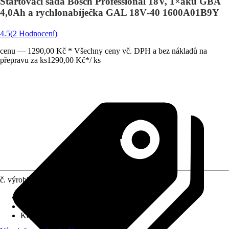
Startovací sada Bosch Professional 18V, 1×aku GBA
4,0Ah a rychlonabíječka GAL 18V‑40 1600A01B9Y
4.5
(2 Hodnocení)
cenu — 1290,00 Kč * Všechny ceny vč. DPH a bez nákladů na
přepravu za ks
1290,00 Kč
*
/
ks
č. výrobku
10136389
Typ akumulátoru
:
Li-Ion
Napětí akumulátoru
:
18 V
Kapacita akumulátoru
:
4 Ah