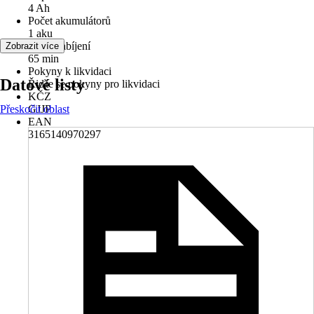
4 Ah
Počet akumulátorů
1 aku
Doba nabíjení
Zobrazit více
65 min
Pokyny k likvidaci
Datové listy
Řiďte se pokyny pro likvidaci
KČZ
Přeskočit oblast
GJJP
EAN
3165140970297