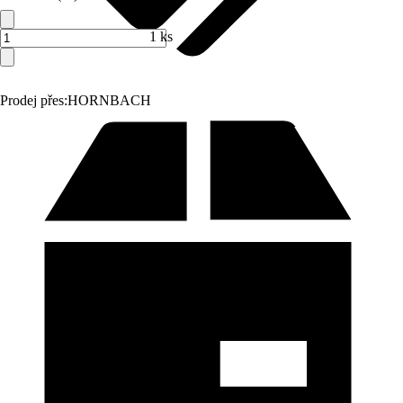
1 ks
Prodej přes:
HORNBACH