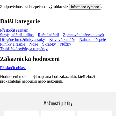
Zodpovědnost za bezpečnost výrobku viz
.
informace výrobce
Další kategorie
Přeskočit seznam
Stroje, nářadí a dílna
Ruční nářadí
Zpracování dřeva a kovů
Dřevěné hmoždinky a suky
Kovové kartáče
Náhradní čepele
Pilníky a rašple
Nože
Škrabky
Nůžky
Truhlářské svěrky a rozpěrky
Zákaznická hodnocení
Přeskočit oblast
Hodnocení mohou být napsána i od zákazníků, kteří zboží
prokazatelně nepoužili nebo nekoupili.
Možnosti platby