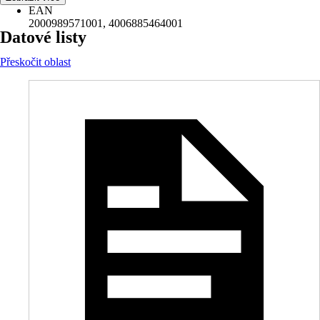
EAN
2000989571001, 4006885464001
Datové listy
Přeskočit oblast