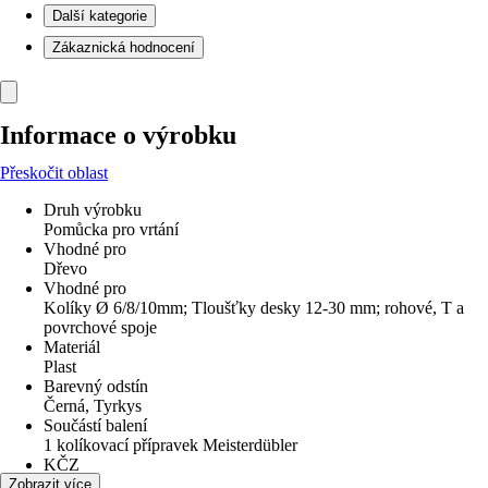
Další kategorie
Zákaznická hodnocení
Informace o výrobku
Přeskočit oblast
Druh výrobku
Pomůcka pro vrtání
Vhodné pro
Dřevo
Vhodné pro
Kolíky Ø 6/8/10mm; Tloušťky desky 12-30 mm; rohové, T a
povrchové spoje
Materiál
Plast
Barevný odstín
Černá, Tyrkys
Součástí balení
1 kolíkovací přípravek Meisterdübler
KČZ
28ZC
Zobrazit více