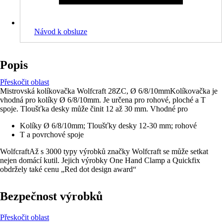
Návod k obsluze
Popis
Přeskočit oblast
Mistrovská kolíkovačka Wolfcraft 28ZC, Ø 6/8/10mmKolíkovačka je
vhodná pro kolíky Ø 6/8/10mm. Je určena pro rohové, ploché a T
spoje. Tloušťka desky může činit 12 až 30 mm. Vhodné pro
Kolíky Ø 6/8/10mm; Tloušťky desky 12-30 mm; rohové
T a povrchové spoje
WolfcraftAž s 3000 typy výrobků značky Wolfcraft se může setkat
nejen domácí kutil. Jejich výrobky One Hand Clamp a Quickfix
obdržely také cenu „Red dot design award“
Bezpečnost výrobků
Přeskočit oblast