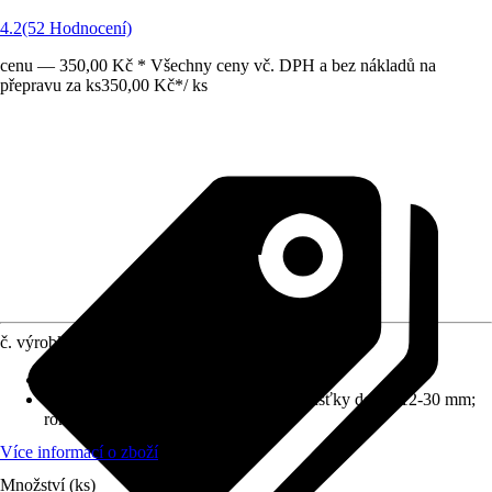
4.2
(52 Hodnocení)
cenu — 350,00 Kč * Všechny ceny vč. DPH a bez nákladů na
přepravu za ks
350,00 Kč
*
/
ks
č. výrobku
989571
Druh výrobku
:
Pomůcka pro vrtání
Vhodné pro
:
Kolíky Ø 6/8/10mm; Tloušťky desky 12-30 mm;
rohové, T a povrchové spoje
Více informací o zboží
Množství (ks)