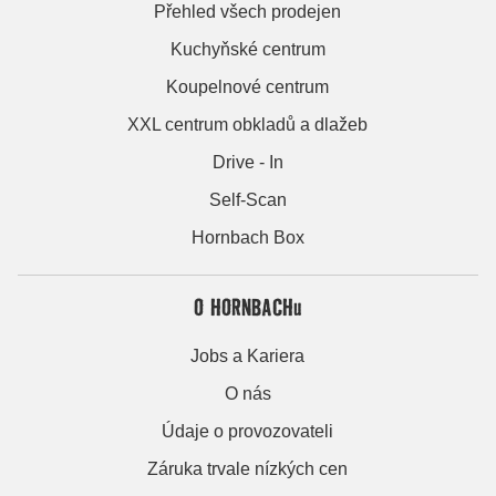
Přehled všech prodejen
Kuchyňské centrum
Koupelnové centrum
XXL centrum obkladů a dlažeb
Drive - In
Self-Scan
Hornbach Box
O HORNBACHu
Jobs a Kariera
O nás
Údaje o provozovateli
Záruka trvale nízkých cen