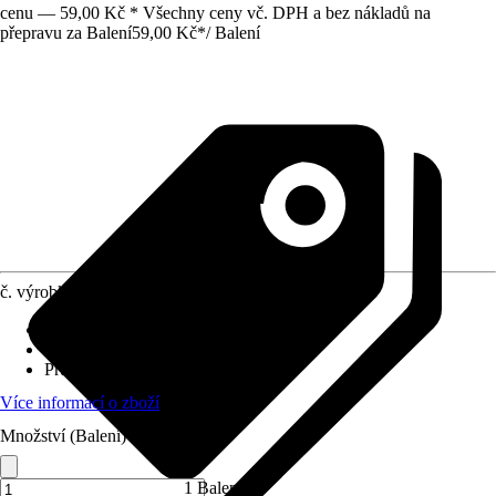
cenu — 59,00 Kč * Všechny ceny vč. DPH a bez nákladů na
přepravu za Balení
59,00 Kč
*
/
Balení
č. výrobku
8467150
Obsah
:
5 Kus
Materiál
:
Dřevo
Průměr
:
10 mm
Více informací o zboží
Množství (Balení)
1 Balení