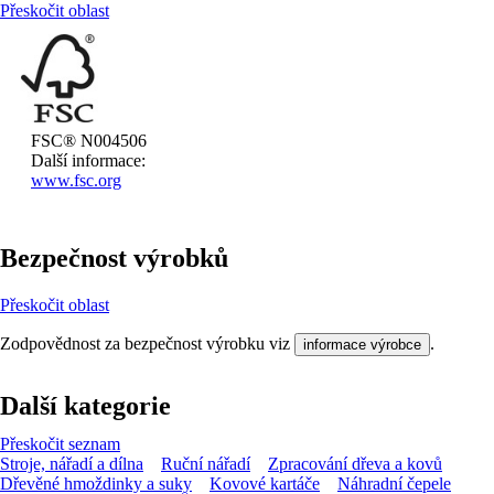
Přeskočit oblast
FSC® N004506
Další informace:
www.fsc.org
Bezpečnost výrobků
Přeskočit oblast
Zodpovědnost za bezpečnost výrobku viz
.
informace výrobce
Další kategorie
Přeskočit seznam
Stroje, nářadí a dílna
Ruční nářadí
Zpracování dřeva a kovů
Dřevěné hmoždinky a suky
Kovové kartáče
Náhradní čepele