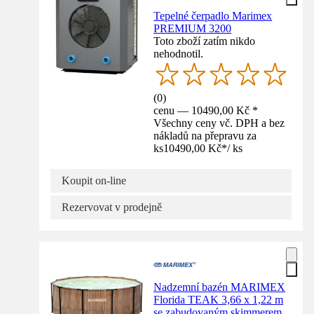
Tepelné čerpadlo Marimex
PREMIUM 3200
Toto zboží zatím nikdo
nehodnotil.
(
0
)
cenu — 10490,00 Kč *
Všechny ceny vč. DPH a bez
nákladů na přepravu za
ks
10490,00 Kč
*
/
ks
Koupit on-line
Rezervovat v prodejně
Nadzemní bazén MARIMEX
Florida TEAK 3,66 x 1,22 m
se zabudovaným skimmerem