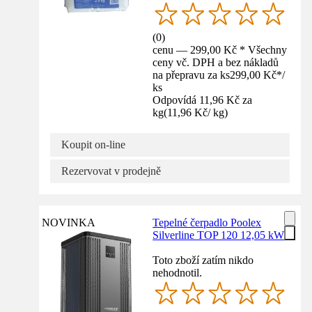
(
0
)
cenu — 299,00 Kč * Všechny
ceny vč. DPH a bez nákladů
na přepravu za ks
299,00 Kč
*
/
ks
Odpovídá 11,96 Kč za
kg
(
11,96 Kč
/
kg
)
Koupit on-line
Rezervovat v prodejně
NOVINKA
Tepelné čerpadlo Poolex
Silverline TOP 120 12,05 kW
Toto zboží zatím nikdo
nehodnotil.