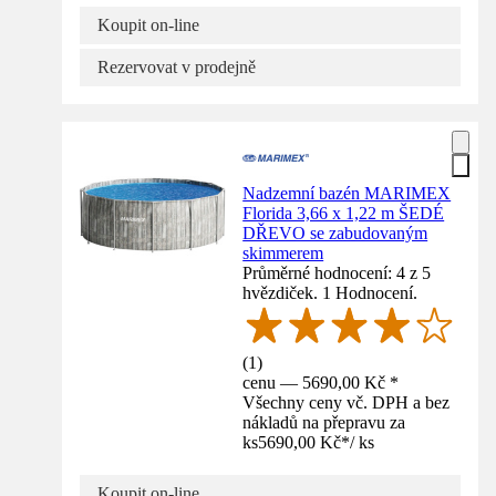
Koupit on-line
Rezervovat v prodejně
Nadzemní bazén MARIMEX
Florida 3,66 x 1,22 m ŠEDÉ
DŘEVO se zabudovaným
skimmerem
Průměrné hodnocení: 4 z 5
hvězdiček. 1 Hodnocení.
(
1
)
cenu — 5690,00 Kč *
Všechny ceny vč. DPH a bez
nákladů na přepravu za
ks
5690,00 Kč
*
/
ks
Koupit on-line