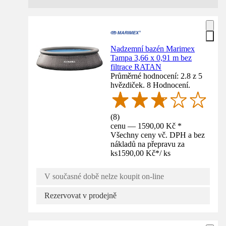
Nadzemní bazén Marimex
Tampa 3,66 x 0,91 m bez
filtrace RATAN
Průměrné hodnocení: 2.8 z 5
hvězdiček. 8 Hodnocení.
(
8
)
cenu — 1590,00 Kč *
Všechny ceny vč. DPH a bez
nákladů na přepravu za
ks
1590,00 Kč
*
/
ks
V současné době nelze koupit on-line
Rezervovat v prodejně