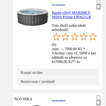
Bazén vířivý MARIMEX
MSPA Pebble LR062-GR
Toto zboží zatím nikdo
nehodnotil.
(
0
)
cenu — 7990,00 Kč *
Všechny ceny vč. DPH a bez
nákladů na přepravu za
ks
7990,00 Kč
*
/
ks
Koupit on-line
Rezervovat v prodejně
NOVINKA