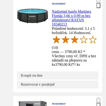
Nadzemní bazén Marimex
Florida 3,66 x 0,99 m bez
příslušenství RATAN
10340213
Průměrné hodnocení: 3.1 z 5
hvězdiček. 14 Hodnocení.
(
14
)
cenu — 3790,00 Kč *
Všechny ceny vč. DPH a bez
nákladů na přepravu za
ks
3790,00 Kč
*
/
ks
Koupit on-line
Rezervovat v prodejně