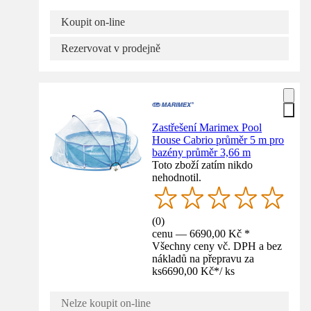
Koupit on-line
Rezervovat v prodejně
Zastřešení Marimex Pool
House Cabrio průměr 5 m pro
bazény průměr 3,66 m
Toto zboží zatím nikdo
nehodnotil.
(
0
)
cenu — 6690,00 Kč *
Všechny ceny vč. DPH a bez
nákladů na přepravu za
ks
6690,00 Kč
*
/
ks
Nelze koupit on-line