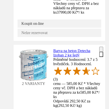
Všechny ceny vč. DPH a bez
nákladů na přepravu za
ks
37990,00 Kč
*
/
ks
Koupit on-line
Nelze rezervovat
Barva na beton Detecha
Izoban 2 kg šedý
Průměrné hodnocení: 3.7 z 5
hvězdiček. 3 Hodnocení.
(
3
)
cenu — 585,00 Kč * Všechny
2 VARIANTY
ceny vč. DPH a bez nákladů
na přepravu za ks
585,00 Kč
*
/
ks
Odpovídá 292,50 Kč za
kg
(
292,50 Kč
/
kg
)