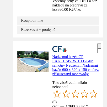
Všechny ceny vč. DPH a bez
nákladů na přepravu za
ks
3990,00 Kč
*
/
ks
Koupit on-line
Rezervovat v prodejně
Nadzemní bazén CF
EXKLUSIV WHITE/Blue
samotný Nadzemní Nadzemní
bazén 600 x 320 x 150 cm bez
příslušenství modro-bílý
Toto zboží zatím nikdo
nehodnotil.
(
0
)
cenu — 37990,00 Kč *