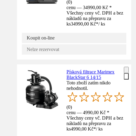
(
0
)
cenu — 34990,00 Kč *
Všechny ceny vč. DPH a bez
nákladů na přepravu za
ks
34990,00 Kč
*
/
ks
Koupit on-line
Nelze rezervovat
Písková filtrace Marimex
BlackStar 6 14/15
Toto zboží zatím nikdo
nehodnotil.
(
0
)
cenu — 4990,00 Kč *
Všechny ceny vč. DPH a bez
nákladů na přepravu za
ks
4990,00 Kč
*
/
ks