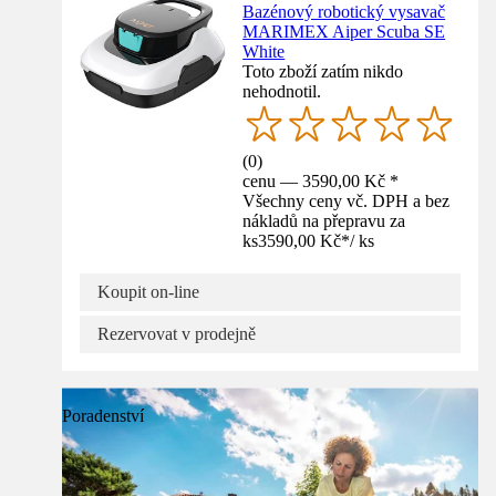
Bazénový robotický vysavač
MARIMEX Aiper Scuba SE
White
Toto zboží zatím nikdo
nehodnotil.
(
0
)
cenu — 3590,00 Kč *
Všechny ceny vč. DPH a bez
nákladů na přepravu za
ks
3590,00 Kč
*
/
ks
Koupit on-line
Rezervovat v prodejně
Poradenství