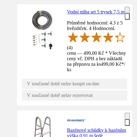
Vodní mlha set 5 trysek 7,5 m
Průměrné hodnocení: 4.3 z 5
hvězdiček. 4 Hodnocení.
(
4
)
cenu — 499,00 Kč * Všechny
ceny vč. DPH a bez nákladů
na přepravu za ks
499,00 Kč
*
/
ks
V současné době nelze koupit on-line
V současné době nelze rezervovat
Bazénové schůdky k bazénům
výška 0,91 m šedé