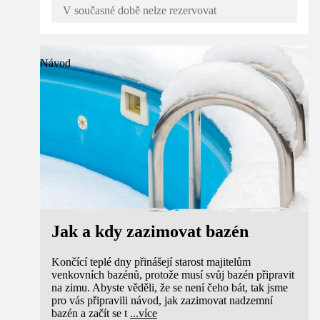
V současné době nelze rezervovat
Návod
Jak a kdy zazimovat bazén
Končící teplé dny přinášejí starost majitelům
venkovních bazénů, protože musí svůj bazén připravit
na zimu. Abyste věděli, že se není čeho bát, tak jsme
pro vás připravili návod, jak zazimovat nadzemní
bazén a začít se t
...
více