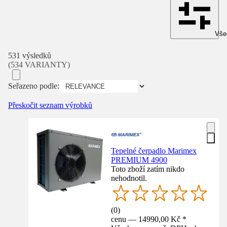
Všec
531 výsledků
(534 VARIANTY)
Seřazeno podle:
Přeskočit seznam výrobků
Tepelné čerpadlo Marimex
PREMIUM 4900
Toto zboží zatím nikdo
nehodnotil.
(
0
)
cenu — 14990,00 Kč *