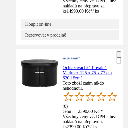
Všechny ceny vč. DPH a bez
nákladů na přepravu za
ks
14990,00 Kč
*
/
ks
Koupit on-line
Rezervovat v prodejně
Ochlazovací káď oválná
Marimex 125 x 75 x 77 cm
620 l černá
Toto zboží zatím nikdo
nehodnotil.
(
0
)
cenu — 2390,00 Kč *
Všechny ceny vč. DPH a bez
nákladů na přepravu za
ks
2390,00 Kč
*
/
ks