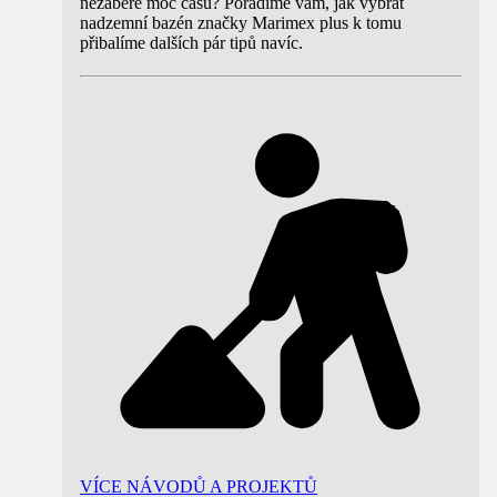
nezabere moc času? Poradíme vám, jak vybrat
nadzemní bazén značky Marimex plus k tomu
přibalíme dalších pár tipů navíc.
VÍCE NÁVODŮ A PROJEKTŮ