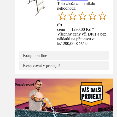
Toto zboží zatím nikdo
nehodnotil.
(
0
)
cenu — 1290,00 Kč *
Všechny ceny vč. DPH a bez
nákladů na přepravu za
ks
1290,00 Kč
*
/
ks
Koupit on-line
Rezervovat v prodejně
Poradenství