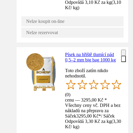
Odpovídá 3,10 Kč za kg
(
3,10
Kč
/
kg
)
Nelze koupit on-line
Nelze rezervovat
Písek na hřiště tlumící pád
0,5–2 mm big bag 1000 kg
Toto zboží zatím nikdo
nehodnotil.
(
0
)
cenu — 3295,00 Kč *
Všechny ceny vč. DPH a bez
nákladů na přepravu za
Sáček
3295,00 Kč
*
/
Sáček
Odpovídá 3,30 Kč za kg
(
3,30
Kč
/
kg
)