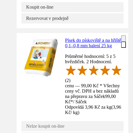
Koupit on-line
Rezervovat v prodejně
Písek do pískoviště a na hřiště
0,1–0,8 mm balení 25 kg
Průměrné hodnocení: 5 z 5
hvězdiček. 2 Hodnocení.
(
2
)
cenu — 99,00 Kč * Všechny
ceny vč. DPH a bez nákladů
na přepravu za Sáček
99,00
Kč
*
/
Sáček
Odpovídá 3,96 Kč za kg
(
3,96
Kč
/
kg
)
Nelze koupit on-line