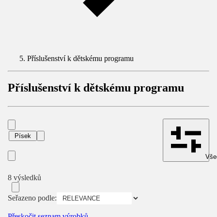
Příslušenství k dětskému programu
Příslušenství k dětskému programu
Písek
Všec
8 výsledků
Seřazeno podle:
Přeskočit seznam výrobků