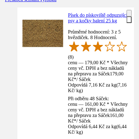
Písek do pískoviště odpuzující
psy a kočky balení 25 kg
Průměrné hodnocení: 3 z 5
hvězdiček. 8 Hodnocení.
(
8
)
cenu — 179,00 Kč * Všechny
ceny vč. DPH a bez nákladů
na přepravu za Sáček
179,00
Kč
*
/
Sáček
Odpovídá 7,16 Kč za kg
(
7,16
Kč
/
kg
)
Při odběru 48 Sáček:
cenu — 161,00 Kč * Všechny
ceny vč. DPH a bez nákladů
na přepravu za Sáček
161,00
Kč
*
/
Sáček
Odpovídá 6,44 Kč za kg
(
6,44
Kč
/
kg
)