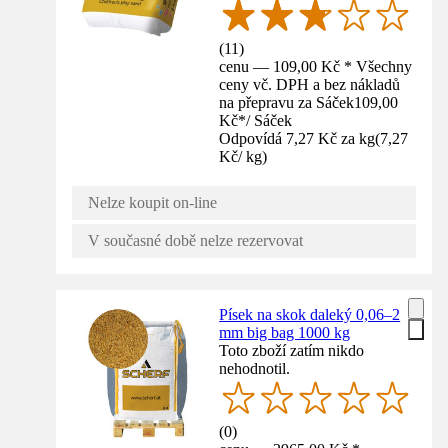
(
11
)
cenu — 109,00 Kč * Všechny
ceny vč. DPH a bez nákladů
na přepravu za Sáček
109,00
Kč
*
/
Sáček
Odpovídá 7,27 Kč za kg
(
7,27
Kč
/
kg
)
Nelze koupit on-line
V současné době nelze rezervovat
Písek na skok daleký 0,06–2
mm big bag 1000 kg
Toto zboží zatím nikdo
nehodnotil.
(
0
)