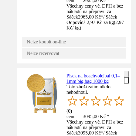
cenu — 2965,00 Kč *
Všechny ceny vč. DPH a bez
nákladů na přepravu za
Sáček
2965,00 Kč
*
/
Sáček
Odpovídá 2,97 Kč za kg
(
2,97
Kč
/
kg
)
Nelze koupit on-line
Nelze rezervovat
Písek na beachvolejbal 0,1–
1mm big bag 1000 kg
Toto zboží zatím nikdo
nehodnotil.
(
0
)
cenu — 3095,00 Kč *
Všechny ceny vč. DPH a bez
nákladů na přepravu za
Sáček
3095,00 Kč
*
/
Sáček