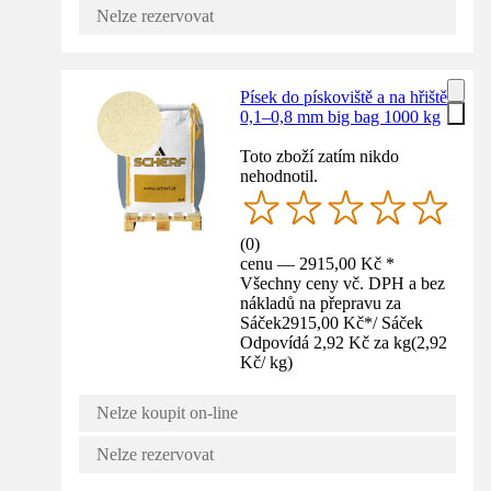
Nelze rezervovat
Písek do pískoviště a na hřiště
0,1–0,8 mm big bag 1000 kg
Toto zboží zatím nikdo
nehodnotil.
(
0
)
cenu — 2915,00 Kč *
Všechny ceny vč. DPH a bez
nákladů na přepravu za
Sáček
2915,00 Kč
*
/
Sáček
Odpovídá 2,92 Kč za kg
(
2,92
Kč
/
kg
)
Nelze koupit on-line
Nelze rezervovat