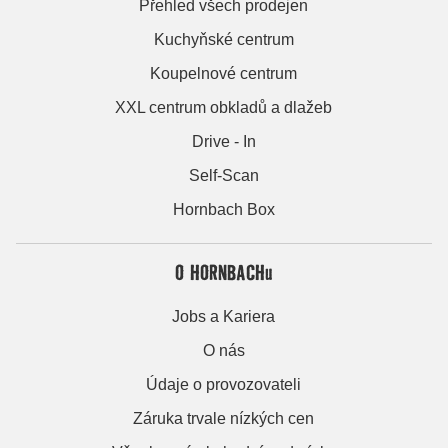
Přehled všech prodejen
Kuchyňské centrum
Koupelnové centrum
XXL centrum obkladů a dlažeb
Drive - In
Self-Scan
Hornbach Box
O HORNBACHu
Jobs a Kariera
O nás
Údaje o provozovateli
Záruka trvale nízkých cen