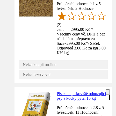
Průměrné hodnocení: 1 z 5
hvězdiček. 2 Hodnocení.
(
2
)
cenu — 2995,00 Kč *
Všechny ceny vč. DPH a bez
nákladů na přepravu za
Sáček
2995,00 Kč
*
/
Sáček
Odpovídá 3,00 Kč za kg
(
3,00
Kč
/
kg
)
Nelze koupit on-line
Nelze rezervovat
Písek na pískoviště odpuzujíci
psy a kočky pytel 15 kg
Průměrné hodnocení: 2.8 z 5
hvězdiček. 11 Hodnocení.