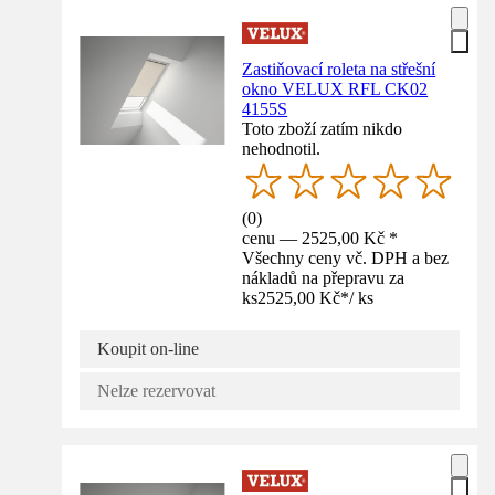
Zastiňovací roleta na střešní
okno VELUX RFL CK02
4155S
Toto zboží zatím nikdo
nehodnotil.
(
0
)
cenu — 2525,00 Kč *
Všechny ceny vč. DPH a bez
nákladů na přepravu za
ks
2525,00 Kč
*
/
ks
Koupit on-line
Nelze rezervovat