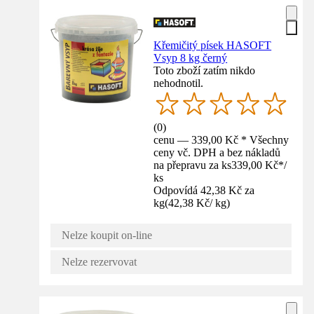
Křemičitý písek HASOFT
Vsyp 8 kg černý
Toto zboží zatím nikdo
nehodnotil.
(
0
)
cenu — 339,00 Kč * Všechny
ceny vč. DPH a bez nákladů
na přepravu za ks
339,00 Kč
*
/
ks
Odpovídá 42,38 Kč za
kg
(
42,38 Kč
/
kg
)
Nelze koupit on-line
Nelze rezervovat