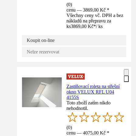
(
0
)
cenu — 3869,00 Kč *
Všechny ceny vč. DPH a bez
nákladů na přepravu za
ks
3869,00 Kč
*
/
ks
Koupit on-line
Nelze rezervovat
Zastiňovací roleta na střešní
okno VELUX RFL U04
4155S
Toto zboží zatím nikdo
nehodnotil.
(
0
)
cenu — 4075,00 Kč *