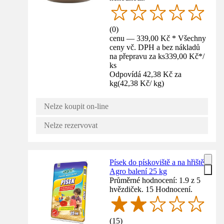
(
0
)
cenu — 339,00 Kč * Všechny
ceny vč. DPH a bez nákladů
na přepravu za ks
339,00 Kč
*
/
ks
Odpovídá 42,38 Kč za
kg
(
42,38 Kč
/
kg
)
Nelze koupit on-line
Nelze rezervovat
Písek do pískoviště a na hřiště
Agro balení 25 kg
Průměrné hodnocení: 1.9 z 5
hvězdiček. 15 Hodnocení.
(
15
)