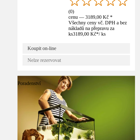
(
0
)
cenu — 3189,00 Kč *
Všechny ceny vč. DPH a bez
nákladů na přepravu za
ks
3189,00 Kč
*
/
ks
Koupit on-line
Nelze rezervovat
Poradenství