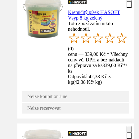
Křemičitý písek HASOFT
Vsyp 8 kg zelený
Toto zboží zatím nikdo
nehodnotil.
(
0
)
cenu — 339,00 Kč * Všechny
ceny vč. DPH a bez nákladů
na přepravu za ks
339,00 Kč
*
/
ks
Odpovídá 42,38 Kč za
kg
(
42,38 Kč
/
kg
)
Nelze koupit on-line
Nelze rezervovat