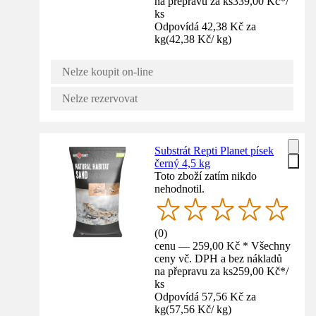
na přepravu za ks
339,00 Kč
*
/
ks
Odpovídá 42,38 Kč za
kg
(
42,38 Kč
/
kg
)
Nelze koupit on-line
Nelze rezervovat
Substrát Repti Planet písek
černý 4,5 kg
Toto zboží zatím nikdo
nehodnotil.
(
0
)
cenu — 259,00 Kč * Všechny
ceny vč. DPH a bez nákladů
na přepravu za ks
259,00 Kč
*
/
ks
Odpovídá 57,56 Kč za
kg
(
57,56 Kč
/
kg
)