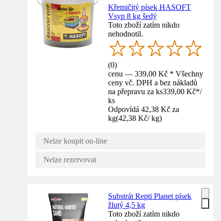
Křemičitý písek HASOFT
Vsyp 8 kg šedý
Toto zboží zatím nikdo
nehodnotil.
(
0
)
cenu — 339,00 Kč * Všechny
ceny vč. DPH a bez nákladů
na přepravu za ks
339,00 Kč
*
/
ks
Odpovídá 42,38 Kč za
kg
(
42,38 Kč
/
kg
)
Nelze koupit on-line
Nelze rezervovat
Substrát Repti Planet písek
žlutý 4,5 kg
Toto zboží zatím nikdo