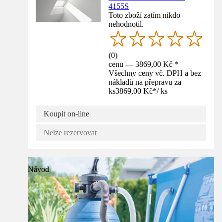
4155S
Toto zboží zatím nikdo
nehodnotil.
(
0
)
cenu — 3869,00 Kč *
Všechny ceny vč. DPH a bez
nákladů na přepravu za
ks
3869,00 Kč
*
/
ks
Koupit on-line
Nelze rezervovat
Návod