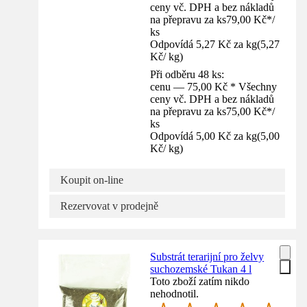
ceny vč. DPH a bez nákladů
na přepravu za ks
79,00 Kč
*
/
ks
Odpovídá 5,27 Kč za kg
(
5,27
Kč
/
kg
)
Při odběru 48 ks:
cenu — 75,00 Kč * Všechny
ceny vč. DPH a bez nákladů
na přepravu za ks
75,00 Kč
*
/
ks
Odpovídá 5,00 Kč za kg
(
5,00
Kč
/
kg
)
Koupit on-line
Rezervovat v prodejně
Substrát terarijní pro želvy
suchozemské Tukan 4 l
Toto zboží zatím nikdo
nehodnotil.