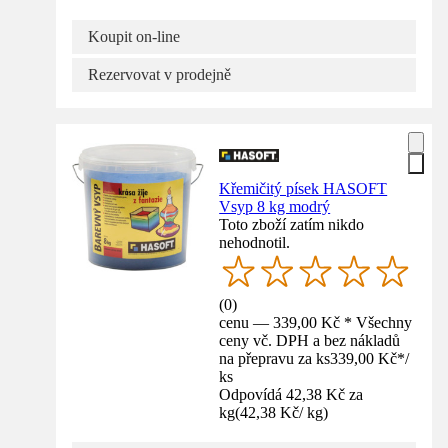
Koupit on-line
Rezervovat v prodejně
Křemičitý písek HASOFT
Vsyp 8 kg modrý
Toto zboží zatím nikdo
nehodnotil.
(
0
)
cenu — 339,00 Kč * Všechny
ceny vč. DPH a bez nákladů
na přepravu za ks
339,00 Kč
*
/
ks
Odpovídá 42,38 Kč za
kg
(
42,38 Kč
/
kg
)