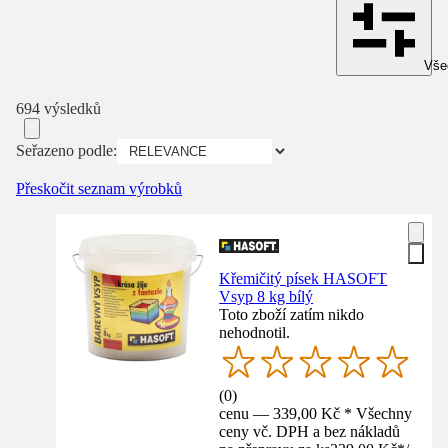
Všec
694 výsledků
Seřazeno podle:
Přeskočit seznam výrobků
Křemičitý písek HASOFT
Vsyp 8 kg bílý
Toto zboží zatím nikdo
nehodnotil.
(
0
)
cenu — 339,00 Kč * Všechny
ceny vč. DPH a bez nákladů