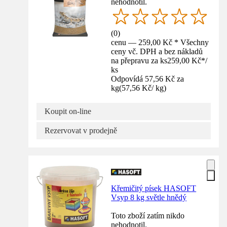
nehodnotil.
(
0
)
cenu — 259,00 Kč * Všechny
ceny vč. DPH a bez nákladů
na přepravu za ks
259,00 Kč
*
/
ks
Odpovídá 57,56 Kč za
kg
(
57,56 Kč
/
kg
)
Koupit on-line
Rezervovat v prodejně
Křemičitý písek HASOFT
Vsyp 8 kg světle hnědý
Toto zboží zatím nikdo
nehodnotil.