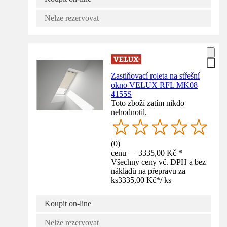
Nelze rezervovat
Zastiňovací roleta na střešní
okno VELUX RFL MK08
4155S
Toto zboží zatím nikdo
nehodnotil.
(
0
)
cenu — 3335,00 Kč *
Všechny ceny vč. DPH a bez
nákladů na přepravu za
ks
3335,00 Kč
*
/
ks
Koupit on-line
Nelze rezervovat