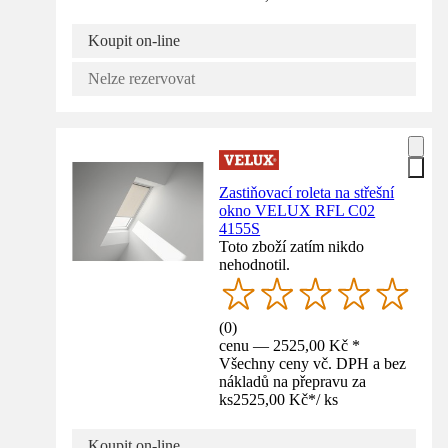
Koupit on-line
Nelze rezervovat
Zastiňovací roleta na střešní
okno VELUX RFL C02
4155S
Toto zboží zatím nikdo
nehodnotil.
(
0
)
cenu — 2525,00 Kč *
Všechny ceny vč. DPH a bez
nákladů na přepravu za
ks
2525,00 Kč
*
/
ks
Koupit on-line