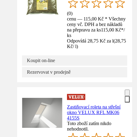
(
0
)
cenu — 115,00 Kč * Všechny
ceny vč. DPH a bez nákladů
na přepravu za ks
115,00 Kč
*
/
ks
Odpovídá 28,75 Kč za l
(
28,75
Kč
/
l
)
Koupit on-line
Rezervovat v prodejně
Zastiňovací roleta na střešní
okno VELUX RFL MK06
4155S
Toto zboží zatím nikdo
nehodnotil.