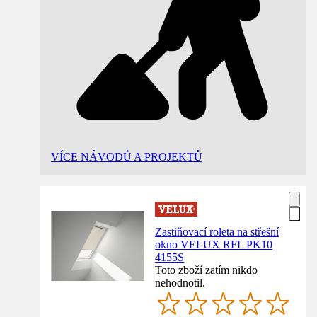
VÍCE NÁVODŮ A PROJEKTŮ
Zastiňovací roleta na střešní
okno VELUX RFL PK10
4155S
Toto zboží zatím nikdo
nehodnotil.