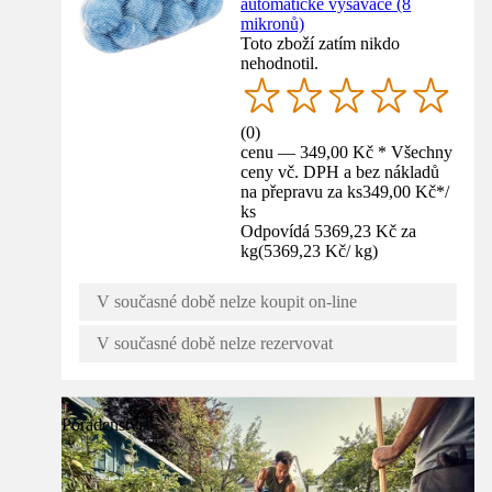
automatické vysavače (8
mikronů)
Toto zboží zatím nikdo
nehodnotil.
(
0
)
cenu — 349,00 Kč * Všechny
ceny vč. DPH a bez nákladů
na přepravu za ks
349,00 Kč
*
/
ks
Odpovídá 5369,23 Kč za
kg
(
5369,23 Kč
/
kg
)
V současné době nelze koupit on-line
V současné době nelze rezervovat
Poradenství