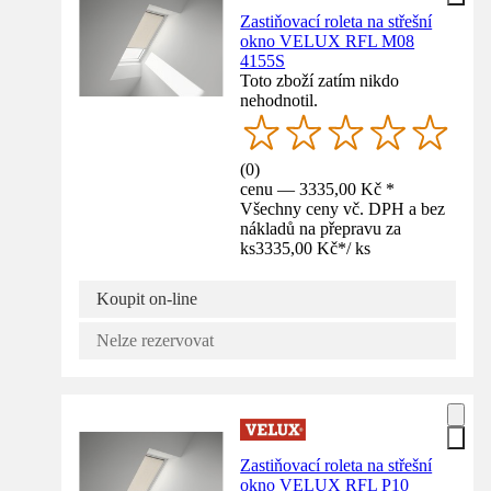
Zastiňovací roleta na střešní
okno VELUX RFL M08
4155S
Toto zboží zatím nikdo
nehodnotil.
(
0
)
cenu — 3335,00 Kč *
Všechny ceny vč. DPH a bez
nákladů na přepravu za
ks
3335,00 Kč
*
/
ks
Koupit on-line
Nelze rezervovat
Zastiňovací roleta na střešní
okno VELUX RFL P10