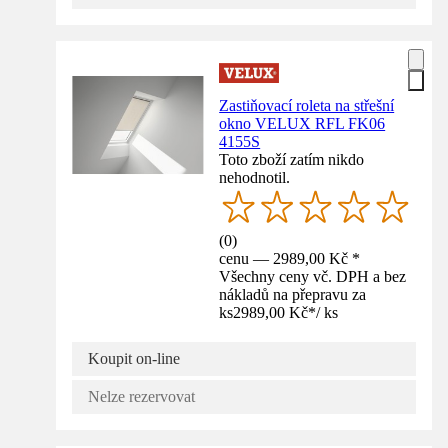
Zastiňovací roleta na střešní
okno VELUX RFL FK06
4155S
Toto zboží zatím nikdo
nehodnotil.
(
0
)
cenu — 2989,00 Kč *
Všechny ceny vč. DPH a bez
nákladů na přepravu za
ks
2989,00 Kč
*
/
ks
Koupit on-line
Nelze rezervovat