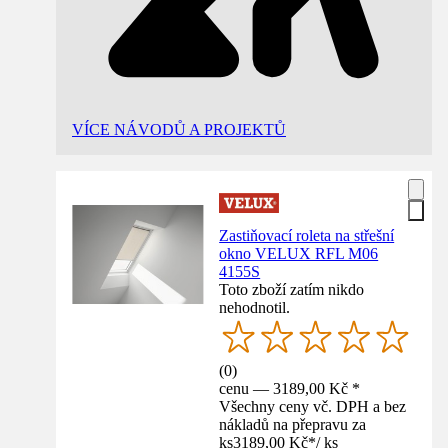
VÍCE NÁVODŮ A PROJEKTŮ
Zastiňovací roleta na střešní
okno VELUX RFL M06
4155S
Toto zboží zatím nikdo
nehodnotil.
(
0
)
cenu — 3189,00 Kč *
Všechny ceny vč. DPH a bez
nákladů na přepravu za
ks
3189,00 Kč
*
/
ks