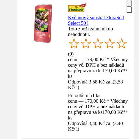
Květinový substrát FloraSelf
Select 50 l
Toto zboží zatím nikdo
nehodnotil.
(
0
)
cenu — 179,00 Kč * Všechny
ceny vč. DPH a bez nákladů
na přepravu za ks
179,00 Kč
*
/
ks
Odpovídá 3,58 Kč za l
(
3,58
Kč
/
l
)
Při odběru 51 ks:
cenu — 170,00 Kč * Všechny
ceny vč. DPH a bez nákladů
na přepravu za ks
170,00 Kč
*
/
ks
Odpovídá 3,40 Kč za l
(
3,40
Kč
/
l
)