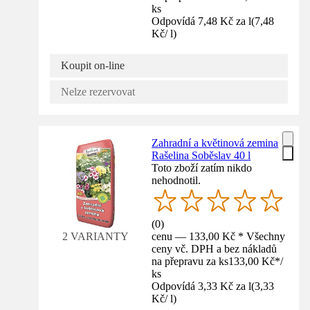
ks
Odpovídá 7,48 Kč za l
(
7,48
Kč
/
l
)
Koupit on-line
Nelze rezervovat
Zahradní a květinová zemina
Rašelina Soběslav 40 l
Toto zboží zatím nikdo
nehodnotil.
(
0
)
cenu — 133,00 Kč * Všechny
2 VARIANTY
ceny vč. DPH a bez nákladů
na přepravu za ks
133,00 Kč
*
/
ks
Odpovídá 3,33 Kč za l
(
3,33
Kč
/
l
)