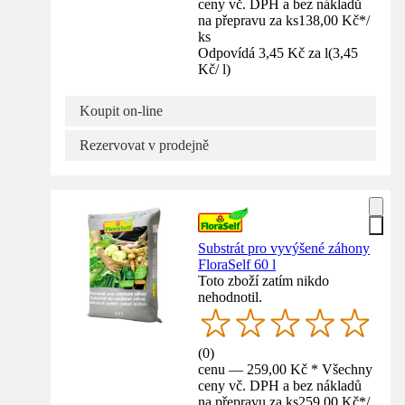
ceny vč. DPH a bez nákladů
na přepravu za ks
138,00 Kč
*
/
ks
Odpovídá 3,45 Kč za l
(
3,45
Kč
/
l
)
Koupit on-line
Rezervovat v prodejně
Substrát pro vyvýšené záhony
FloraSelf 60 l
Toto zboží zatím nikdo
nehodnotil.
(
0
)
cenu — 259,00 Kč * Všechny
ceny vč. DPH a bez nákladů
na přepravu za ks
259,00 Kč
*
/