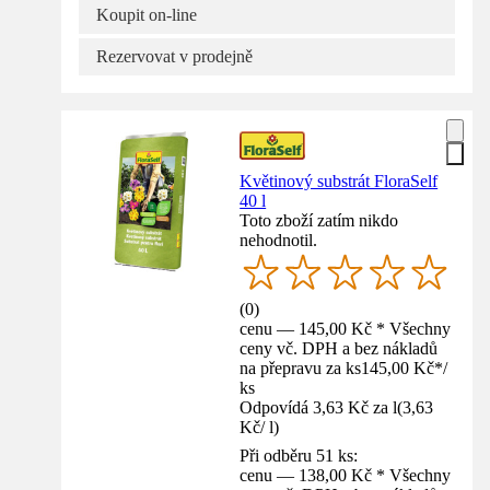
Koupit on-line
Rezervovat v prodejně
Květinový substrát FloraSelf
40 l
Toto zboží zatím nikdo
nehodnotil.
(
0
)
cenu — 145,00 Kč * Všechny
ceny vč. DPH a bez nákladů
na přepravu za ks
145,00 Kč
*
/
ks
Odpovídá 3,63 Kč za l
(
3,63
Kč
/
l
)
Při odběru 51 ks:
cenu — 138,00 Kč * Všechny