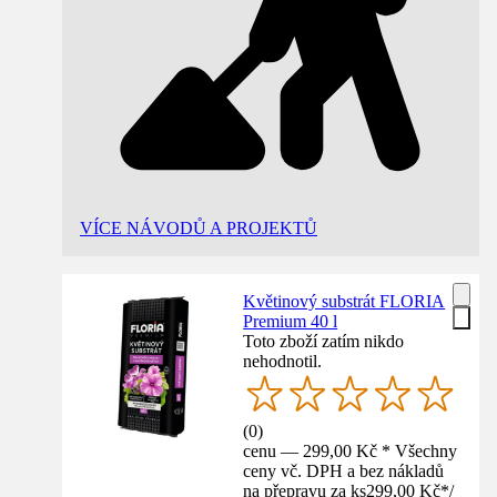
VÍCE NÁVODŮ A PROJEKTŮ
Květinový substrát FLORIA
Premium 40 l
Toto zboží zatím nikdo
nehodnotil.
(
0
)
cenu — 299,00 Kč * Všechny
ceny vč. DPH a bez nákladů
na přepravu za ks
299,00 Kč
*
/