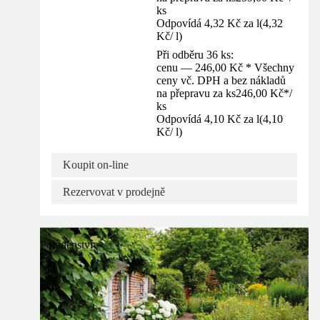
ks
Odpovídá 4,32 Kč za l
(
4,32
Kč
/
l
)
Při odběru 36 ks:
cenu — 246,00 Kč * Všechny
ceny vč. DPH a bez nákladů
na přepravu za ks
246,00 Kč
*
/
ks
Odpovídá 4,10 Kč za l
(
4,10
Kč
/
l
)
Koupit on-line
Rezervovat v prodejně
Poradenství