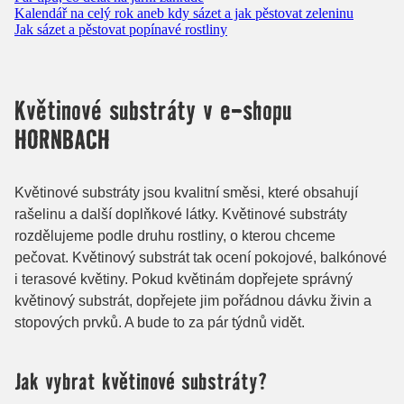
Kalendář na celý rok aneb kdy sázet a jak pěstovat zeleninu
Jak sázet a pěstovat popínavé rostliny