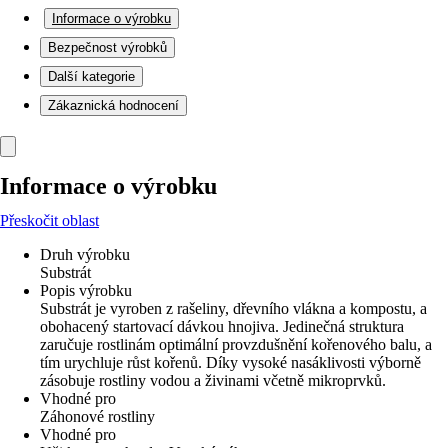
Informace o výrobku
Bezpečnost výrobků
Další kategorie
Zákaznická hodnocení
Informace o výrobku
Přeskočit oblast
Druh výrobku
Substrát
Popis výrobku
Substrát je vyroben z rašeliny, dřevního vlákna a kompostu, a
obohacený startovací dávkou hnojiva. Jedinečná struktura
zaručuje rostlinám optimální provzdušnění kořenového balu, a
tím urychluje růst kořenů. Díky vysoké nasáklivosti výborně
zásobuje rostliny vodou a živinami včetně mikroprvků.
Vhodné pro
Záhonové rostliny
Vhodné pro