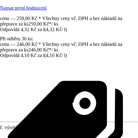
Napsat první hodnocení
cenu — 259,00 Kč * Všechny ceny vč. DPH a bez nákladů na
přepravu za ks
259,00 Kč
*
/
ks
Odpovídá 4,32 Kč za l
(
4,32 Kč
/
l
)
Při odběru 36 ks:
cenu — 246,00 Kč * Všechny ceny vč. DPH a bez nákladů na
přepravu za ks
246,00 Kč
*
/
ks
Odpovídá 4,10 Kč za l
(
4,10 Kč
/
l
)
č. výrobku
12597085
Vhodné pro
:
Záhonové rostliny