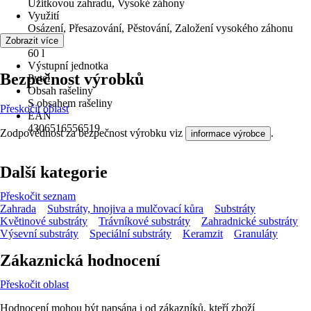
Užitkovou zahradu, Vysoké záhony
Využití
Osázení, Přesazování, Pěstování, Založení vysokého záhonu
Obsah
Zobrazit více
60 l
Výstupní jednotka
Bezpečnost výrobků
Pytel
Obsah rašeliny
S obsahem rašeliny
Přeskočit oblast
EAN
4306516556519
Zodpovědnost za bezpečnost výrobku viz
.
informace výrobce
Další kategorie
Přeskočit seznam
Zahrada
Substráty, hnojiva a mulčovací kůra
Substráty
Květinové substráty
Trávníkové substráty
Zahradnické substráty
Výsevní substráty
Speciální substráty
Keramzit
Granuláty
Zákaznická hodnocení
Přeskočit oblast
Hodnocení mohou být napsána i od zákazníků, kteří zboží