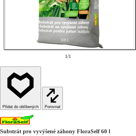
1
/
1
Porovnat
Substrát pro vyvýšené záhony FloraSelf 60 l