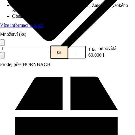
Využití
:
Osázení, Přesazování, Pěstování, Založení vysokého
záhonu
Obsah
:
60 l
Více informací o zboží
Množství (ks)
odpovídá
1 ks
ks
l
60,000 l
Prodej přes:
HORNBACH