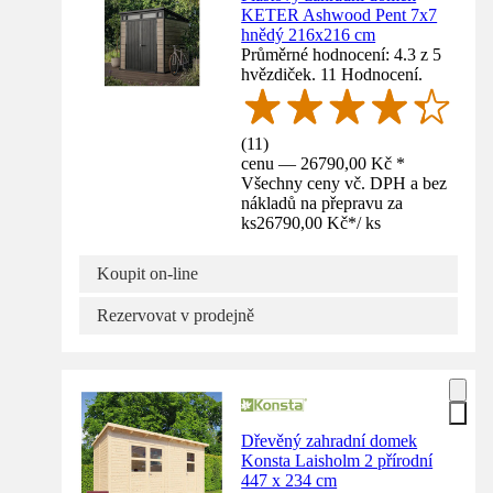
KETER Ashwood Pent 7x7
hnědý 216x216 cm
Průměrné hodnocení: 4.3 z 5
hvězdiček. 11 Hodnocení.
(
11
)
cenu — 26790,00 Kč *
Všechny ceny vč. DPH a bez
nákladů na přepravu za
ks
26790,00 Kč
*
/
ks
Koupit on-line
Rezervovat v prodejně
Dřevěný zahradní domek
Konsta Laisholm 2 přírodní
447 x 234 cm