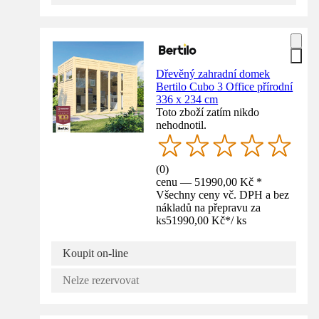
Dřevěný zahradní domek
Bertilo Cubo 3 Office přírodní
336 x 234 cm
Toto zboží zatím nikdo
nehodnotil.
(
0
)
cenu — 51990,00 Kč *
Všechny ceny vč. DPH a bez
nákladů na přepravu za
ks
51990,00 Kč
*
/
ks
Koupit on-line
Nelze rezervovat