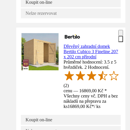
Koupit on-line
Nelze rezervovat
Dřevěný zahradní domek
Bertilo Cubico 3 Fineline 207
x 202 cm přírodní
Průměrné hodnocení: 3.5 z 5
hvězdiček. 2 Hodnocení.
(
2
)
cenu — 16869,00 Kč *
Všechny ceny vč. DPH a bez
nákladů na přepravu za
ks
16869,00 Kč
*
/
ks
Koupit on-line