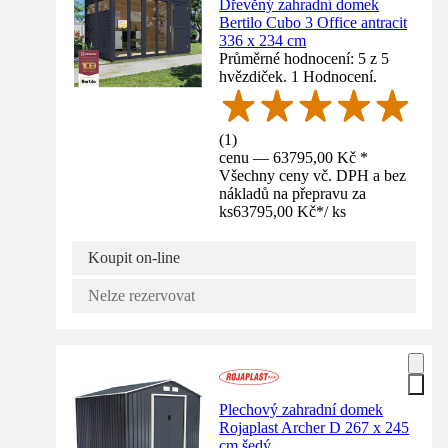
Dřevěný zahradní domek
Bertilo Cubo 3 Office antracit
336 x 234 cm
Průměrné hodnocení: 5 z 5
hvězdiček. 1 Hodnocení.
(
1
)
cenu — 63795,00 Kč *
Všechny ceny vč. DPH a bez
nákladů na přepravu za
ks
63795,00 Kč
*
/
ks
Koupit on-line
Nelze rezervovat
Plechový zahradní domek
Rojaplast Archer D 267 x 245
cm šedý