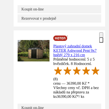
Koupit on-line
Rezervovat v prodejně
Plastový zahradní domek
KETER Ashwood Pent 9x7
hnědý 279 x 216 cm
Průměrné hodnocení: 5 z 5
hvězdiček. 8 Hodnocení.
(
8
)
cenu — 36390,00 Kč *
Všechny ceny vč. DPH a bez
nákladů na přepravu za
ks
36390,00 Kč
*
/
ks
Koupit on-line