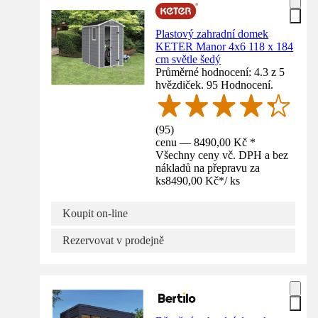
Plastový zahradní domek
KETER Manor 4x6 118 x 184
cm světle šedý
Průměrné hodnocení: 4.3 z 5
hvězdiček. 95 Hodnocení.
(
95
)
cenu — 8490,00 Kč *
Všechny ceny vč. DPH a bez
nákladů na přepravu za
ks
8490,00 Kč
*
/
ks
Koupit on-line
Rezervovat v prodejně