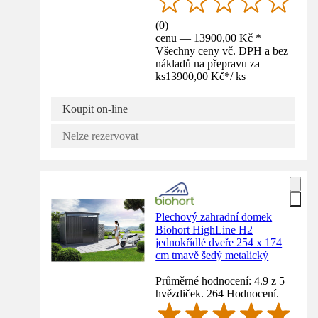
(
0
)
cenu — 13900,00 Kč *
Všechny ceny vč. DPH a bez
nákladů na přepravu za
ks
13900,00 Kč
*
/
ks
Koupit on-line
Nelze rezervovat
Plechový zahradní domek
Biohort HighLine H2
jednokřídlé dveře 254 x 174
cm tmavě šedý metalický
Průměrné hodnocení: 4.9 z 5
hvězdiček. 264 Hodnocení.