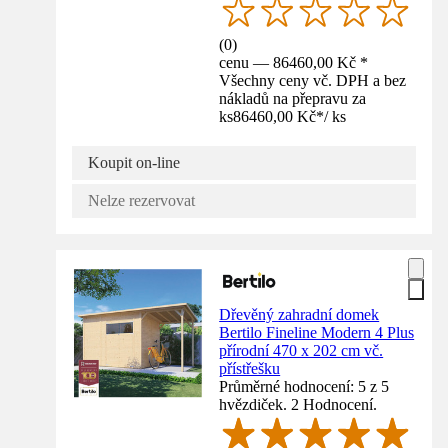
(
0
)
cenu — 86460,00 Kč *
Všechny ceny vč. DPH a bez
nákladů na přepravu za
ks
86460,00 Kč
*
/
ks
Koupit on-line
Nelze rezervovat
Dřevěný zahradní domek
Bertilo Fineline Modern 4 Plus
přírodní 470 x 202 cm vč.
přístřešku
Průměrné hodnocení: 5 z 5
hvězdiček. 2 Hodnocení.