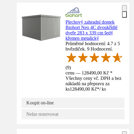
Plechový zahradní domek
Biohort Neo 4C dvoukřídlé
dveře 283 x 339 cm šedý
křemen metalický
Průměrné hodnocení: 4.7 z 5
hvězdiček. 9 Hodnocení.
(
9
)
cenu — 128490,00 Kč *
Všechny ceny vč. DPH a bez
nákladů na přepravu za
ks
128490,00 Kč
*
/
ks
Koupit on-line
Nelze rezervovat