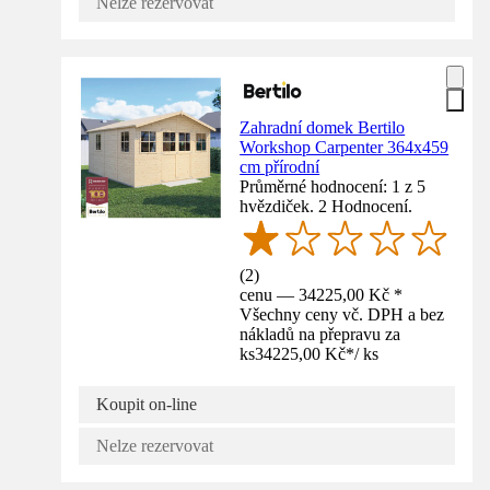
Nelze rezervovat
Zahradní domek Bertilo
Workshop Carpenter 364x459
cm přírodní
Průměrné hodnocení: 1 z 5
hvězdiček. 2 Hodnocení.
(
2
)
cenu — 34225,00 Kč *
Všechny ceny vč. DPH a bez
nákladů na přepravu za
ks
34225,00 Kč
*
/
ks
Koupit on-line
Nelze rezervovat