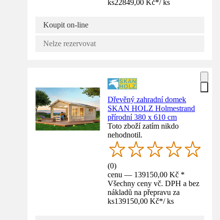
ks
22849,00 Kč
*
/
ks
Koupit on-line
Nelze rezervovat
Dřevěný zahradní domek
SKAN HOLZ Holmestrand
přírodní 380 x 610 cm
Toto zboží zatím nikdo
nehodnotil.
(
0
)
cenu — 139150,00 Kč *
Všechny ceny vč. DPH a bez
nákladů na přepravu za
ks
139150,00 Kč
*
/
ks