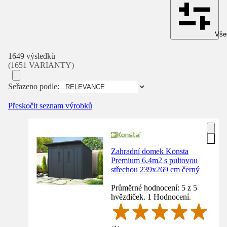
Všec
1649 výsledků
(1651 VARIANTY)
Seřazeno podle:
Přeskočit seznam výrobků
Zahradní domek Konsta
Premium 6,4m2 s pultovou
střechou 239x269 cm černý
Průměrné hodnocení: 5 z 5
hvězdiček. 1 Hodnocení.