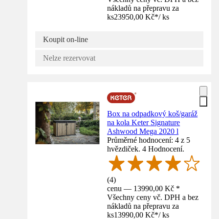
nákladů na přepravu za
ks
23950,00 Kč
*
/
ks
Koupit on-line
Nelze rezervovat
Box na odpadkový koš/garáž
na kola Keter Signature
Ashwood Mega 2020 l
Průměrné hodnocení: 4 z 5
hvězdiček. 4 Hodnocení.
(
4
)
cenu — 13990,00 Kč *
Všechny ceny vč. DPH a bez
nákladů na přepravu za
ks
13990,00 Kč
*
/
ks