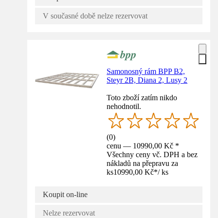
V současné době nelze rezervovat
Samonosný rám BPP B2,
Steyr 2B, Diana 2, Lusy 2
Toto zboží zatím nikdo
nehodnotil.
(
0
)
cenu — 10990,00 Kč *
Všechny ceny vč. DPH a bez
nákladů na přepravu za
ks
10990,00 Kč
*
/
ks
Koupit on-line
Nelze rezervovat