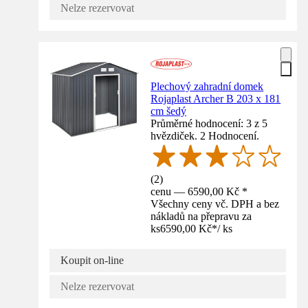
Nelze rezervovat
Plechový zahradní domek
Rojaplast Archer B 203 x 181
cm šedý
Průměrné hodnocení: 3 z 5
hvězdiček. 2 Hodnocení.
(
2
)
cenu — 6590,00 Kč *
Všechny ceny vč. DPH a bez
nákladů na přepravu za
ks
6590,00 Kč
*
/
ks
Koupit on-line
Nelze rezervovat