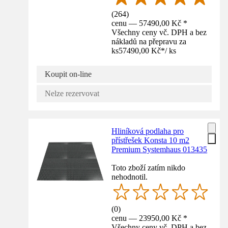
(
264
)
cenu — 57490,00 Kč *
Všechny ceny vč. DPH a bez
nákladů na přepravu za
ks
57490,00 Kč
*
/
ks
Koupit on-line
Nelze rezervovat
Hliníková podlaha pro
přístřešek Konsta 10 m2
Premium Systemhaus 013435
Toto zboží zatím nikdo
nehodnotil.
(
0
)
cenu — 23950,00 Kč *
Všechny ceny vč. DPH a bez