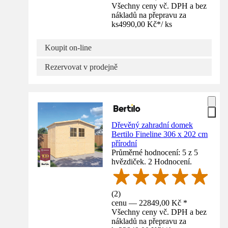
Všechny ceny vč. DPH a bez
nákladů na přepravu za
ks
4990,00 Kč
*
/
ks
Koupit on-line
Rezervovat v prodejně
Dřevěný zahradní domek
Bertilo Fineline 306 x 202 cm
přírodní
Průměrné hodnocení: 5 z 5
hvězdiček. 2 Hodnocení.
(
2
)
cenu — 22849,00 Kč *
Všechny ceny vč. DPH a bez
nákladů na přepravu za