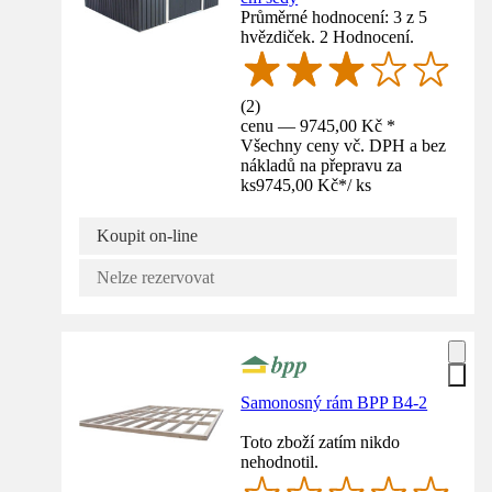
Průměrné hodnocení: 3 z 5
hvězdiček. 2 Hodnocení.
(
2
)
cenu — 9745,00 Kč *
Všechny ceny vč. DPH a bez
nákladů na přepravu za
ks
9745,00 Kč
*
/
ks
Koupit on-line
Nelze rezervovat
Samonosný rám BPP B4-2
Toto zboží zatím nikdo
nehodnotil.