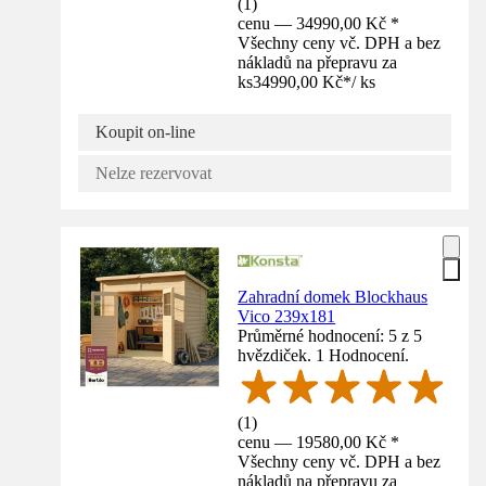
(
1
)
cenu — 34990,00 Kč *
Všechny ceny vč. DPH a bez
nákladů na přepravu za
ks
34990,00 Kč
*
/
ks
Koupit on-line
Nelze rezervovat
Zahradní domek Blockhaus
Vico 239x181
Průměrné hodnocení: 5 z 5
hvězdiček. 1 Hodnocení.
(
1
)
cenu — 19580,00 Kč *
Všechny ceny vč. DPH a bez
nákladů na přepravu za