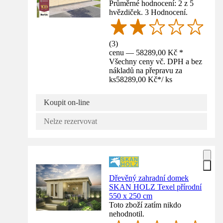
Průměrné hodnocení: 2 z 5
hvězdiček. 3 Hodnocení.
(
3
)
cenu — 58289,00 Kč *
Všechny ceny vč. DPH a bez
nákladů na přepravu za
ks
58289,00 Kč
*
/
ks
Koupit on-line
Nelze rezervovat
Dřevěný zahradní domek
SKAN HOLZ Texel přírodní
550 x 250 cm
Toto zboží zatím nikdo
nehodnotil.