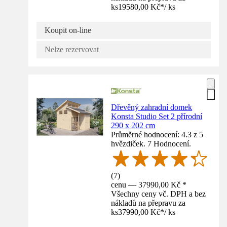
ks
19580,00 Kč
*
/
ks
Koupit on-line
Nelze rezervovat
Dřevěný zahradní domek
Konsta Studio Set 2 přírodní
290 x 202 cm
Průměrné hodnocení: 4.3 z 5
hvězdiček. 7 Hodnocení.
(
7
)
cenu — 37990,00 Kč *
Všechny ceny vč. DPH a bez
nákladů na přepravu za
ks
37990,00 Kč
*
/
ks