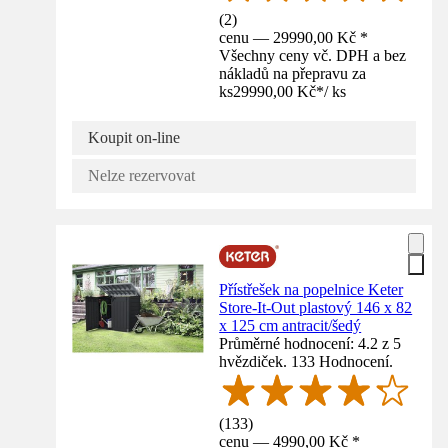
(
2
)
cenu — 29990,00 Kč *
Všechny ceny vč. DPH a bez
nákladů na přepravu za
ks
29990,00 Kč
*
/
ks
Koupit on-line
Nelze rezervovat
Přístřešek na popelnice Keter
Store-It-Out plastový 146 x 82
x 125 cm antracit/šedý
Průměrné hodnocení: 4.2 z 5
hvězdiček. 133 Hodnocení.
(
133
)
cenu — 4990,00 Kč *