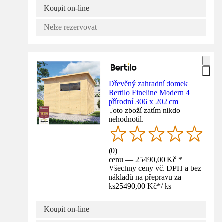
Koupit on-line
Nelze rezervovat
Dřevěný zahradní domek
Bertilo Fineline Modern 4
přírodní 306 x 202 cm
Toto zboží zatím nikdo
nehodnotil.
(
0
)
cenu — 25490,00 Kč *
Všechny ceny vč. DPH a bez
nákladů na přepravu za
ks
25490,00 Kč
*
/
ks
Koupit on-line