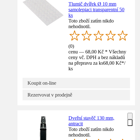
Tlumič dvířek Ø 10 mm
samolepiaci transparentní 50
ks
Toto zboží zatím nikdo
nehodnotil.
(
0
)
cenu — 68,00 Kč * Všechny
ceny vč. DPH a bez nákladů
na přepravu za ks
68,00 Kč
*
/
ks
Koupit on-line
Rezervovat v prodejně
Dveřní stavěč 130 mm,
antracit
Toto zboží zatím nikdo
nehodnotil.