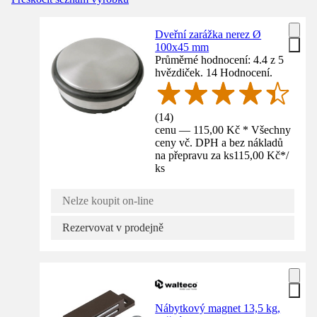
Dveřní zarážka nerez Ø
100x45 mm
Průměrné hodnocení: 4.4 z 5
hvězdiček. 14 Hodnocení.
(
14
)
cenu — 115,00 Kč * Všechny
ceny vč. DPH a bez nákladů
na přepravu za ks
115,00 Kč
*
/
ks
Nelze koupit on-line
Rezervovat v prodejně
Nábytkový magnet 13,5 kg,