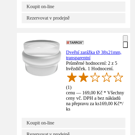
Koupit on-line
Rezervovat v prodejně
Dveřní zarážka Ø 38x21mm,
transparentní
Průměrné hodnocení: 2 z 5
hvězdiček. 1 Hodnocení.
(
1
)
cenu — 169,00 Kč * Všechny
ceny vč. DPH a bez nákladů
na přepravu za ks
169,00 Kč
*
/
ks
Koupit on-line
Rezervovat v prodejně