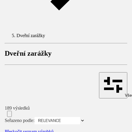
Dveřní zarážky
Dveřní zarážky
Všec
189 výsledků
Seřazeno podle:
Přeskočit seznam výrobků