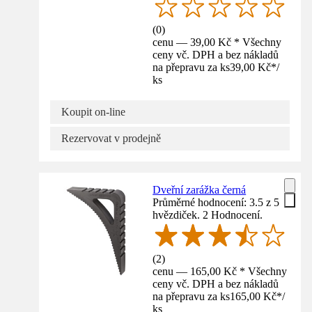
(
0
)
cenu — 39,00 Kč * Všechny
ceny vč. DPH a bez nákladů
na přepravu za ks
39,00 Kč
*
/
ks
Koupit on-line
Rezervovat v prodejně
Dveřní zarážka černá
Průměrné hodnocení: 3.5 z 5
hvězdiček. 2 Hodnocení.
(
2
)
cenu — 165,00 Kč * Všechny
ceny vč. DPH a bez nákladů
na přepravu za ks
165,00 Kč
*
/
ks