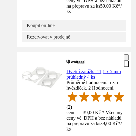
ceny vč. DPH a bez nákladů
na přepravu za ks
59,00 Kč
*
/
ks
Koupit on-line
Rezervovat v prodejně
Dveřní zarážka 11,1 x 5 mm
průhledný 4 ks
Průměrné hodnocení: 5 z 5
hvězdiček. 2 Hodnocení.
(
2
)
cenu — 39,00 Kč * Všechny
ceny vč. DPH a bez nákladů
na přepravu za ks
39,00 Kč
*
/
ks