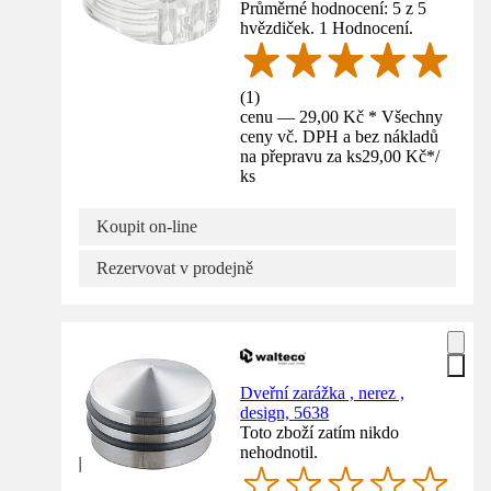
Průměrné hodnocení: 5 z 5
hvězdiček. 1 Hodnocení.
(
1
)
cenu — 29,00 Kč * Všechny
ceny vč. DPH a bez nákladů
na přepravu za ks
29,00 Kč
*
/
ks
Koupit on-line
Rezervovat v prodejně
Dveřní zarážka , nerez ,
design, 5638
Toto zboží zatím nikdo
nehodnotil.