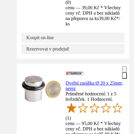
(
0
)
cenu — 39,00 Kč * Všechny
ceny vč. DPH a bez nákladů
na přepravu za ks
39,00 Kč
*
/
ks
Koupit on-line
Rezervovat v prodejně
Dveřní zarážka Ø 20 x 25mm,
nerez
Průměrné hodnocení: 1 z 5
hvězdiček. 1 Hodnocení.
(
1
)
cenu — 95,00 Kč * Všechny
ceny vč. DPH a bez nákladů