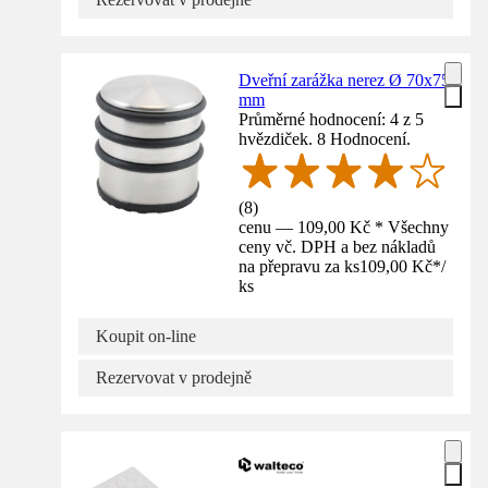
Dveřní zarážka nerez Ø 70x75
mm
Průměrné hodnocení: 4 z 5
hvězdiček. 8 Hodnocení.
(
8
)
cenu — 109,00 Kč * Všechny
ceny vč. DPH a bez nákladů
na přepravu za ks
109,00 Kč
*
/
ks
Koupit on-line
Rezervovat v prodejně