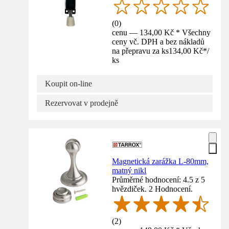
(
0
)
cenu — 134,00 Kč * Všechny
ceny vč. DPH a bez nákladů
na přepravu za ks
134,00 Kč
*
/
ks
Koupit on-line
Rezervovat v prodejně
Magnetická zarážka L-80mm,
matný nikl
Průměrné hodnocení: 4.5 z 5
hvězdiček. 2 Hodnocení.
(
2
)