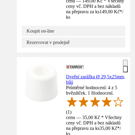
cenu — 149,00 Kč * Všechny
ceny vč. DPH a bez nákladů
na přepravu za ks
149,00 Kč
*
/
ks
Koupit on-line
Rezervovat v prodejně
Dveřní zarážka Ø 29,5x25mm,
bílá
Průměrné hodnocení: 4 z 5
hvězdiček. 1 Hodnocení.
(
1
)
cenu — 35,00 Kč * Všechny
ceny vč. DPH a bez nákladů
na přepravu za ks
35,00 Kč
*
/
ks