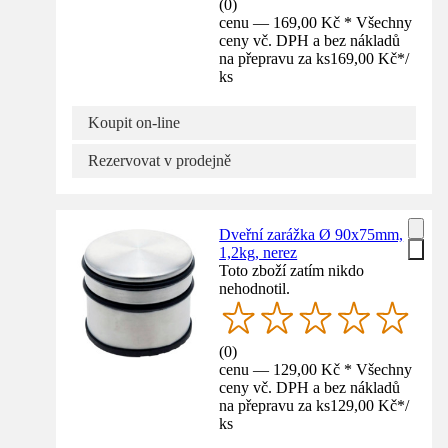
(
0
)
cenu — 169,00 Kč * Všechny
ceny vč. DPH a bez nákladů
na přepravu za ks
169,00 Kč
*
/
ks
Koupit on-line
Rezervovat v prodejně
Dveřní zarážka Ø 90x75mm,
1,2kg, nerez
Toto zboží zatím nikdo
nehodnotil.
(
0
)
cenu — 129,00 Kč * Všechny
ceny vč. DPH a bez nákladů
na přepravu za ks
129,00 Kč
*
/
ks