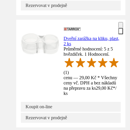
Rezervovat v prodejně
Dveřní zarážka na kliku, plast,
2 ks
Průměrné hodnocení: 5 z 5
hvězdiček. 1 Hodnocení.
(
1
)
cenu — 29,00 Kč * Všechny
ceny vč. DPH a bez nákladů
na přepravu za ks
29,00 Kč
*
/
ks
Koupit on-line
Rezervovat v prodejně