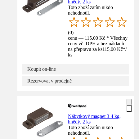
hnědý, 2 ks
Toto zboží zatím nikdo
nehodnotil.
(
0
)
cenu — 115,00 Kč * Všechny
ceny vč. DPH a bez nákladů
na přepravu za ks
115,00 Kč
*
/
ks
Koupit on-line
Rezervovat v prodejně
Nábytkový magnet 3-4 kg,
hnědý, 2 ks
Toto zboží zatím nikdo
nehodnotil.