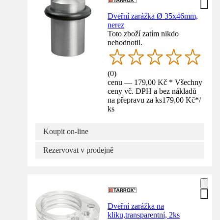
Dveřní zarážka Ø 35x46mm,
nerez
Toto zboží zatím nikdo
nehodnotil.
(
0
)
cenu — 179,00 Kč * Všechny
ceny vč. DPH a bez nákladů
na přepravu za ks
179,00 Kč
*
/
ks
Koupit on-line
Rezervovat v prodejně
Dveřní zarážka na
kliku,transparentní, 2ks