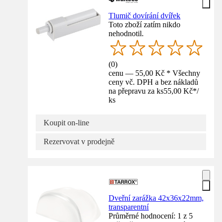
Tlumič dovírání dvířek
Toto zboží zatím nikdo
nehodnotil.
(
0
)
cenu — 55,00 Kč * Všechny
ceny vč. DPH a bez nákladů
na přepravu za ks
55,00 Kč
*
/
ks
Koupit on-line
Rezervovat v prodejně
Dveřní zarážka 42x36x22mm,
transparentní
Průměrné hodnocení: 1 z 5