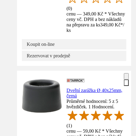
(
0
)
cenu — 349,00 Kč * Všechny
ceny vč. DPH a bez nákladů
na přepravu za ks
349,00 Kč
*
/
ks
Koupit on-line
Rezervovat v prodejně
Dveřní zarážka Ø 40x25mm,
černá
Průměrné hodnocení: 5 z 5
hvězdiček. 1 Hodnocení.
(
1
)
cenu — 59,00 Kč * Všechny