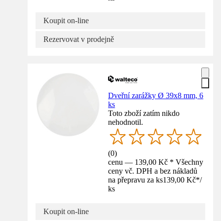
Koupit on-line
Rezervovat v prodejně
Dveřní zarážky Ø 39x8 mm, 6
ks
Toto zboží zatím nikdo
nehodnotil.
(
0
)
cenu — 139,00 Kč * Všechny
ceny vč. DPH a bez nákladů
na přepravu za ks
139,00 Kč
*
/
ks
Koupit on-line