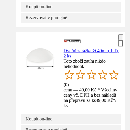
Koupit on-line
Rezervovat v prodejně
Dveřní zarážka Ø 40mm, bílá,
2 ks
Toto zboží zatím nikdo
nehodnotil.
(
0
)
cenu — 49,00 Kč * Všechny
ceny vč. DPH a bez nákladů
na přepravu za ks
49,00 Kč
*
/
ks
Koupit on-line
Rezervovat v prodejně