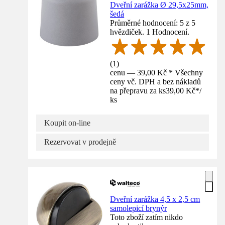
Dveřní zarážka Ø 29,5x25mm,
šedá
Průměrné hodnocení: 5 z 5
hvězdiček. 1 Hodnocení.
(
1
)
cenu — 39,00 Kč * Všechny
ceny vč. DPH a bez nákladů
na přepravu za ks
39,00 Kč
*
/
ks
Koupit on-line
Rezervovat v prodejně
Dveřní zarážka 4,5 x 2,5 cm
samolepicí brynýr
Toto zboží zatím nikdo