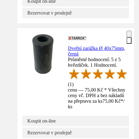
Koupit on-line
Rezervovat v prodejně
Dveřní zarážka Ø 40x75mm,
černá
Průměrné hodnocení: 5 z 5
hvězdiček. 1 Hodnocení.
(
1
)
cenu — 75,00 Kč * Všechny
ceny vč. DPH a bez nákladů
na přepravu za ks
75,00 Kč
*
/
ks
Koupit on-line
Rezervovat v prodejně