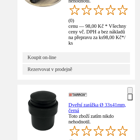
nehodnotil.
(
0
)
cenu — 98,00 Kč * Všechny
ceny vč. DPH a bez nákladů
na přepravu za ks
98,00 Kč
*
/
ks
Koupit on-line
Rezervovat v prodejně
Dveřní zarážka Ø 33x41mm,
černá
Toto zboží zatím nikdo
nehodnotil.