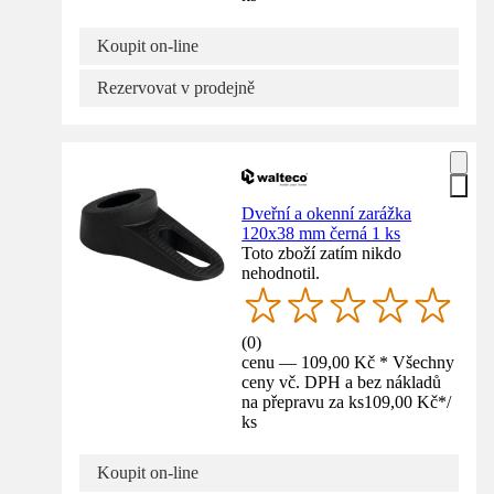
Koupit on-line
Rezervovat v prodejně
Dveřní a okenní zarážka
120x38 mm černá 1 ks
Toto zboží zatím nikdo
nehodnotil.
(
0
)
cenu — 109,00 Kč * Všechny
ceny vč. DPH a bez nákladů
na přepravu za ks
109,00 Kč
*
/
ks
Koupit on-line