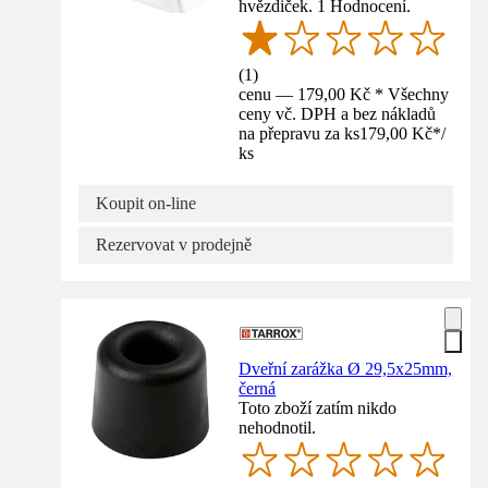
hvězdiček. 1 Hodnocení.
(
1
)
cenu — 179,00 Kč * Všechny
ceny vč. DPH a bez nákladů
na přepravu za ks
179,00 Kč
*
/
ks
Koupit on-line
Rezervovat v prodejně
Dveřní zarážka Ø 29,5x25mm,
černá
Toto zboží zatím nikdo
nehodnotil.