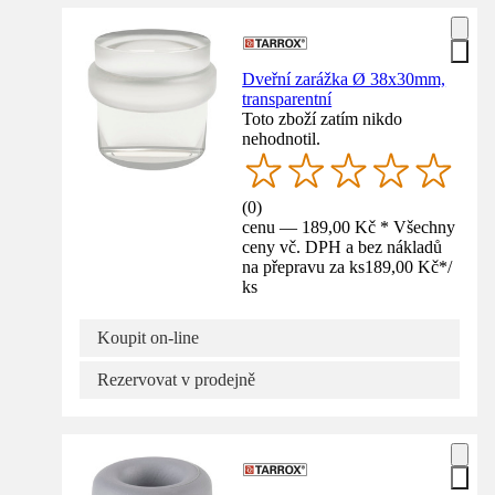
Dveřní zarážka Ø 38x30mm,
transparentní
Toto zboží zatím nikdo
nehodnotil.
(
0
)
cenu — 189,00 Kč * Všechny
ceny vč. DPH a bez nákladů
na přepravu za ks
189,00 Kč
*
/
ks
Koupit on-line
Rezervovat v prodejně