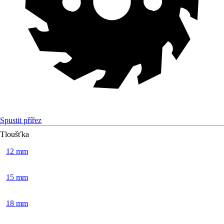
Spustit přířez
Tloušťka
12 mm
15 mm
18 mm