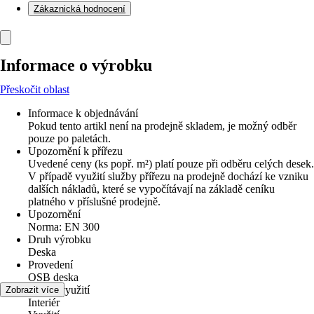
Zákaznická hodnocení
Informace o výrobku
Přeskočit oblast
Informace k objednávání
Pokud tento artikl není na prodejně skladem, je možný odběr
pouze po paletách.
Upozornění k přířezu
Uvedené ceny (ks popř. m²) platí pouze při odběru celých desek.
V případě využití služby přířezu na prodejně dochází ke vzniku
dalších nákladů, které se vypočítávají na základě ceníku
platného v příslušné prodejně.
Upozornění
Norma: EN 300
Druh výrobku
Deska
Provedení
OSB deska
Oblast využití
Zobrazit více
Interiér