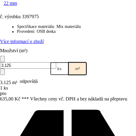
22 mm
č. výrobku
3397975
Specifikace materiálu
:
Mix materiálu
■
Provedení
:
OSB deska
■
Více informací o zboží
Množství (m²)
ks
m²
odpovídá
3.125 m²
1 ks
pro
635,00 Kč *
*
* Všechny ceny vč. DPH a bez nákladů na přepravu