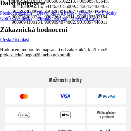
4005519318307, 4005985162213, 4005985703645,
Další kategorie
4041834005515, 5414630156009, 5450454466467,
5945883000967, 8591000015207, 9007260032070,
Přeskočit seznam
Dřevo, okna a dveře
Dřevo
OSB desky,
9007260033381, 9007260124911, 9008283597164,
evotřískové desky
Montáž nábytku
Stavební dřevo
9009094100154, 9009094874802, 9010897446011
Zákaznická hodnocení
Přeskočit oblast
Hodnocení mohou být napsána i od zákazníků, kteří zboží
prokazatelně nepoužili nebo nekoupili.
Možnosti platby