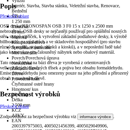
Využití
Popis
Interiér, Stavba, Stavba stánku, Veletržní stavba, Renovace,
Bednění
Přeskočit oblast
Šířka
1 250 mm
OSB deska KRONOSPAN OSB 3 F0 15 x 1250 x 2500 mm
Tloušťka
nebroušená. OSB desky se nejčastěji používají pro opláštění nosných
15 mm
stěn, stropů a příček, k vytvoření základní podlahové desky, k výrobě
Materiál
billboardů, na výstavách a ve skladovém hospodářství (pro stavbu
Kompozitní dřevo
různých regálů, stojanů, stánků a kiosků), a v neposlední řadě také
Specifikace materiálu
jako konstrukce pro čalouněný nábytek nebo obalový materiál.
Mix materiálu
Povrch/Povrchová úprava
Tato nosná deska na bázi dřeva je vyrobená z orientovaných
Neošetřené
velkoplošných dřevěných třísek a pojiva bez obsahu formaldehydu.
Základní barva
Emise formaldehydu jsou omezeny pouze na jeho přírodní a přirozený
Dřevo
obsah v masivním dřevě.
Provedení hran
Čtyřstranné ostré hrany
Hmotnost/ kus
Bezpečnost výrobků
26,48 kg
Délka
2 500 mm
Přeskočit oblast
KČZ
A3VY
Zodpovědnost za bezpečnost výrobku viz
.
informace výrobce
EAN
2003397975003, 4005021456399, 4005029049906,