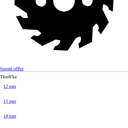
Spustit přířez
Tloušťka
12 mm
15 mm
18 mm