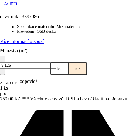
22 mm
č. výrobku
3397986
Specifikace materiálu
:
Mix materiálu
■
Provedení
:
OSB deska
■
Více informací o zboží
Množství (m²)
ks
m²
odpovídá
3.125 m²
1 ks
pro
759,00 Kč *
*
* Všechny ceny vč. DPH a bez nákladů na přepravu