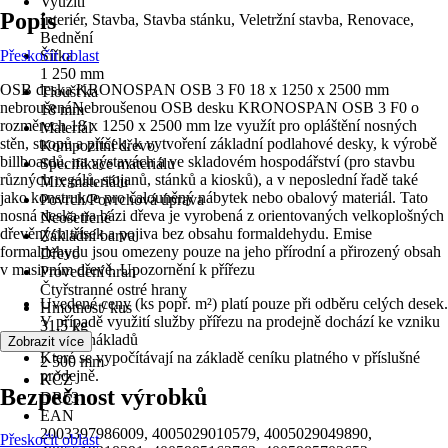
Využití
Popis
Interiér, Stavba, Stavba stánku, Veletržní stavba, Renovace,
Bednění
Přeskočit oblast
Šířka
1 250 mm
OSB deska KRONOSPAN OSB 3 F0 18 x 1250 x 2500 mm
Tloušťka
nebroušenáNebroušenou OSB desku KRONOSPAN OSB 3 F0 o
18 mm
rozměrech 18 x 1250 x 2500 mm lze využít pro opláštění nosných
Materiál
stěn, stropů a příček, k vytvoření základní podlahové desky, k výrobě
Kompozitní dřevo
billboardů, na výstavách a ve skladovém hospodářství (pro stavbu
Specifikace materiálu
různých regálů, stojanů, stánků a kiosků), a v neposlední řadě také
Mix materiálu
jako konstrukce pro čalouněný nábytek nebo obalový materiál. Tato
Povrch/Povrchová úprava
nosná deska na bázi dřeva je vyrobená z orientovaných velkoplošných
Neošetřené
dřevěných třísek a pojiva bez obsahu formaldehydu. Emise
Základní barva
formaldehydu jsou omezeny pouze na jeho přírodní a přirozený obsah
Dřevo
v masivním dřevě. Upozornění k přířezu
Provedení hran
Čtyřstranné ostré hrany
Uvedené ceny (ks popř. m²) platí pouze při odběru celých desek.
Hmotnost/ kus
V případě využití služby přířezu na prodejně dochází ke vzniku
31,5 kg
dalších nákladů
Zobrazit více
Délka
Které se vypočítávají na základě ceníku platného v příslušné
2 500 mm
prodejně.
KČZ
Bezpečnost výrobků
DR53
EAN
2003397986009, 4005029010579, 4005029049890,
Přeskočit oblast