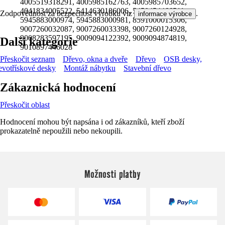
4005519318291, 4005985162763, 4005985703652,
4041834005522, 5414630186006, 5450454466511,
Zodpovědnost za bezpečnost výrobku viz
.
informace výrobce
5945883000974, 5945883000981, 8591000015306,
9007260032087, 9007260033398, 9007260124928,
9008283597195, 9009094122392, 9009094874819,
Další kategorie
9010897446028
Přeskočit seznam
Dřevo, okna a dveře
Dřevo
OSB desky,
evotřískové desky
Montáž nábytku
Stavební dřevo
Zákaznická hodnocení
Přeskočit oblast
Hodnocení mohou být napsána i od zákazníků, kteří zboží
prokazatelně nepoužili nebo nekoupili.
Možnosti platby