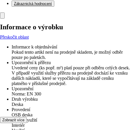
Zákaznická hodnocení
Informace o výrobku
Přeskočit oblast
Informace k objednávání
Pokud tento artikl není na prodejně skladem, je možný odběr
pouze po paletách.
Upozornění k přířezu
Uvedené ceny (ks popř. m²) platí pouze při odběru celých desek.
V případě využití služby přířezu na prodejně dochází ke vzniku
dalších nákladů, které se vypočítávají na základě ceníku
platného v příslušné prodejně.
Upozornění
Norma: EN 300
Druh výrobku
Deska
Provedení
OSB deska
Oblast využití
Zobrazit více
Interiér