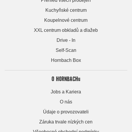
Přehled všech prodejen
Kuchyňské centrum
Koupelnové centrum
XXL centrum obkladů a dlažeb
Drive - In
Self-Scan
Hornbach Box
O HORNBACHu
Jobs a Kariera
O nás
Údaje o provozovateli
Záruka trvale nízkých cen
Všeobecné obchodní podmínky