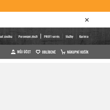
vat zásilku
Porovnání zboží
PROFI servis
Služby
Kariéra
MŮJ ÚČET
OBLÍBENÉ
NÁKUPNÍ KOŠÍK