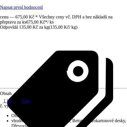
Napsat první hodnocení
cenu — 675,00 Kč * Všechny ceny vč. DPH a bez nákladů na
přepravu za ks
675,00 Kč
*
/
ks
Odpovídá 135,00 Kč za kg
(
135,00 Kč
/
kg
)
Obsah
1 kg
5 kg
č. výrobku
8837382
Oblast použití
:
Na stěnu a podlahu
vhodné podklady
:
Omítky, Cihla, Beton, Sádrokartonové desky,
Dřevovláknité desky