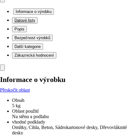
Informace o výrobku
Datové listy
Popis
Bezpečnost výrobků
Další kategorie
Zákaznická hodnocení
Informace o výrobku
Přeskočit oblast
Obsah
5 kg
Oblast použití
Na stěnu a podlahu
vhodné podklady
Omítky, Cihla, Beton, Sádrokartonové desky, Dřevovláknité
desky