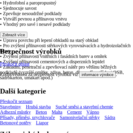
• Hydrofobní a paropropustný
• Sjednocuje savost
• Zpevňuje nesoudržné podklady
• Vytváří pevnou a přilnavou vrstvu
• Vhodný pro savé i nesavé podklady
Použití:
Zobrazit více
• Úprava povrchu při lepení obkladů na starý obklad
• Pro zvýšení přilnavosti stěrkových vyrovnávacích a hydroizolačních
Bezpečnost výrobků
hmot
• Zvýšení přilnavosti vnitřních i fasádních barev a omítek
• Zvýšení přilnavosti cementových a disperzních lepidel
Přeskočit oblast
• Základní, penetrační a zpevňovací nátěr pro většinu běžných
podkladů (vyzrálé omítky, zdivo, beton, dřevo, dřevotříska i OSB,
Zodpovědnost za bezpečnost výrobku viz
.
informace výrobce
sádrokarton, umakart apod.)
Další kategorie
Přeskočit seznam
Stavebniny
Hrubá stavba
Suché směsi a stavební chemie
Adhezní můstky
Beton
Malta
Cement
Vápno
Přísady, příměsi, urychlovače
Samonivelační stěrky
Sádra
Betonové potěry
Liapor