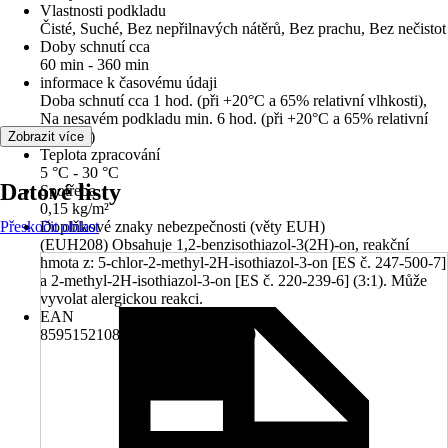
Vlastnosti podkladu
Čisté, Suché, Bez nepřilnavých nátěrů, Bez prachu, Bez nečistot
Doby schnutí cca
60 min - 360 min
informace k časovému údaji
Doba schnutí cca 1 hod. (při +20°C a 65% relativní vlhkosti),
Na nesavém podkladu min. 6 hod. (při +20°C a 65% relativní
vlhkosti)
Zobrazit více
Teplota zpracování
5 °C - 30 °C
Datové listy
Spotřeba
0,15 kg/m²
Přeskočit oblast
Doplňkové znaky nebezpečnosti (věty EUH)
(EUH208) Obsahuje 1,2-benzisothiazol-3(2H)-on, reakční
hmota z: 5-chlor-2-methyl-2H-isothiazol-3-on [ES č. 247-500-7]
a 2-methyl-2H-isothiazol-3-on [ES č. 220-239-6] (3:1). Může
vyvolat alergickou reakci.
EAN
8595152108206, 8595152182510