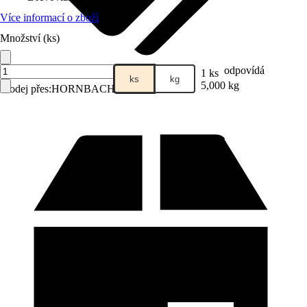
Více informací o zboží
Množství (ks)
odpovídá
1 ks
ks
kg
5,000 kg
Prodej přes:
HORNBACH