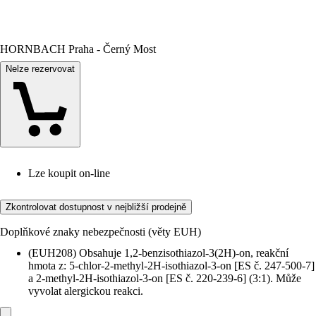
HORNBACH Praha - Černý Most
Nelze rezervovat
Lze koupit on-line
Zkontrolovat dostupnost v nejbližší prodejně
Doplňkové znaky nebezpečnosti (věty EUH)
(EUH208) Obsahuje 1,2-benzisothiazol-3(2H)-on, reakční
hmota z: 5-chlor-2-methyl-2H-isothiazol-3-on [ES č. 247-500-7]
a 2-methyl-2H-isothiazol-3-on [ES č. 220-239-6] (3:1). Může
vyvolat alergickou reakci.