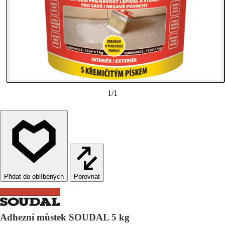
1
/
1
Porovnat
Adhezní můstek SOUDAL 5 kg