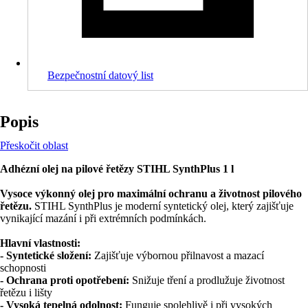
Bezpečnostní datový list
Popis
Přeskočit oblast
Adhézní olej na pilové řetězy STIHL SynthPlus 1 l
Vysoce výkonný olej pro maximální ochranu a životnost pilového
řetězu.
STIHL SynthPlus je moderní syntetický olej, který zajišťuje
vynikající mazání i při extrémních podmínkách.
Hlavní vlastnosti:
- Syntetické složení:
Zajišťuje výbornou přilnavost a mazací
schopnosti
- Ochrana proti opotřebení:
Snižuje tření a prodlužuje životnost
řetězu i lišty
- Vysoká tepelná odolnost:
Funguje spolehlivě i při vysokých