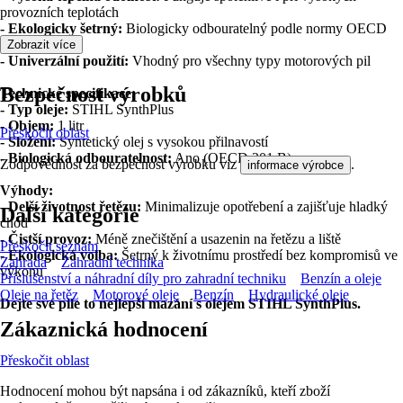
provozních teplotách
- Ekologicky šetrný:
Biologicky odbouratelný podle normy OECD
301 B
Zobrazit více
- Univerzální použití:
Vhodný pro všechny typy motorových pil
Bezpečnost výrobků
Technické specifikace:
- Typ oleje:
STIHL SynthPlus
- Objem:
1 litr
Přeskočit oblast
- Složení:
Syntetický olej s vysokou přilnavostí
- Biologická odbouratelnost:
Ano (OECD 301 B)
Zodpovědnost za bezpečnost výrobku viz
.
informace výrobce
Výhody:
-
Delší životnost řetězu:
Minimalizuje opotřebení a zajišťuje hladký
Další kategorie
chod
-
Čistší provoz:
Méně znečištění a usazenin na řetězu a liště
Přeskočit seznam
-
Ekologická volba:
Šetrný k životnímu prostředí bez kompromisů ve
Zahrada
Zahradní technika
výkonu
Příslušenství a náhradní díly pro zahradní techniku
Benzín a oleje
Oleje na řetěz
Motorové oleje
Benzín
Hydraulické oleje
Dejte své pile to nejlepší mazání s olejem STIHL SynthPlus.
Zákaznická hodnocení
Přeskočit oblast
Hodnocení mohou být napsána i od zákazníků, kteří zboží