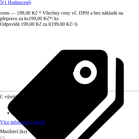
5
(1 Hodnocení)
cenu — 199,00 Kč * Všechny ceny vč. DPH a bez nákladů na
přepravu za ks
199,00 Kč
*
/
ks
Odpovídá 199,00 Kč za l
(
199,00 Kč
/
l
)
č. výrobku
5573756
Provedení
:
Olej na pilový řetěz
Obsah
:
1 l
Více informací o zboží
Množství (ks)