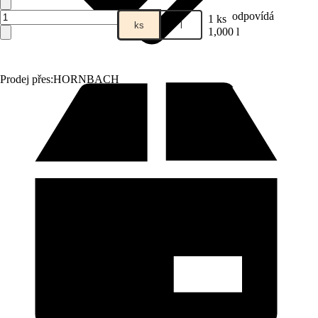
odpovídá
1 ks
ks
l
1,000 l
Prodej přes:
HORNBACH