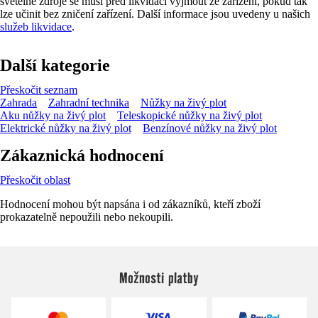
světelné zdroje se musí před likvidací vyjmout ze zařízení, pokud tak
lze učinit bez zničení zařízení. Další informace jsou uvedeny u našich
služeb likvidace
.
Další kategorie
Přeskočit seznam
Zahrada
Zahradní technika
Nůžky na živý plot
Aku nůžky na živý plot
Teleskopické nůžky na živý plot
Elektrické nůžky na živý plot
Benzínové nůžky na živý plot
Zákaznická hodnocení
Přeskočit oblast
Hodnocení mohou být napsána i od zákazníků, kteří zboží
prokazatelně nepoužili nebo nekoupili.
Možnosti platby