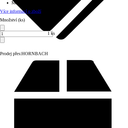
Max. tloušťka řezu
:
17 mm
Více informací o zboží
Množství (ks)
1 ks
Prodej přes:
HORNBACH