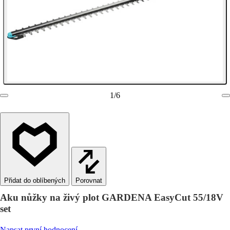
1
/
6
Porovnat
Aku nůžky na živý plot GARDENA EasyCut 55/18V
set
Napsat první hodnocení