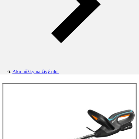
Aku nůžky na živý plot