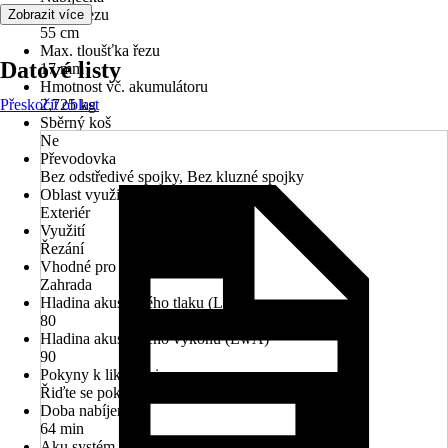
Délka řezu
Zobrazit více
55 cm
Max. tloušťka řezu
Datové listy
17 mm
Hmotnost vč. akumulátoru
Přeskočit oblast
2,725 kg
Sběrný koš
Ne
Převodovka
Bez odstředivé spojky, Bez kluzné spojky
Oblast využití
Exteriér
Využití
Řezání
Vhodné pro prostory
Zahrada
Hladina akustického tlaku (LpA)
80
Hladina akustického výkonu (LwA)
90
Pokyny k likvidaci
Řiďte se pokyny pro likvidaci
Doba nabíjení
64 min
Aku systém