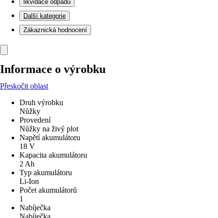
likvidace odpadu
Další kategorie
Zákaznická hodnocení
Informace o výrobku
Přeskočit oblast
Druh výrobku
Nůžky
Provedení
Nůžky na živý plot
Napětí akumulátoru
18 V
Kapacita akumulátoru
2 Ah
Typ akumulátoru
Li-Ion
Počet akumulátorů
1
Nabíječka
Nabíječka