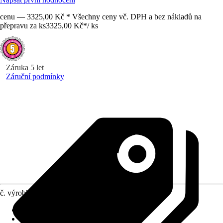
cenu — 3325,00 Kč * Všechny ceny vč. DPH a bez nákladů na
přepravu za ks
3325,00 Kč
*
/
ks
Záruka 5 let
Záruční podmínky
č. výrobku
12630241
Napětí akumulátoru
:
18 V
Délka řezu
:
55 cm