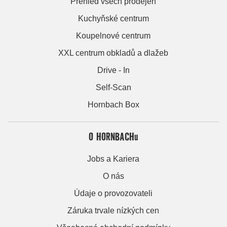
Přehled všech prodejen
Kuchyňské centrum
Koupelnové centrum
XXL centrum obkladů a dlažeb
Drive - In
Self-Scan
Hornbach Box
O HORNBACHu
Jobs a Kariera
O nás
Údaje o provozovateli
Záruka trvale nízkých cen