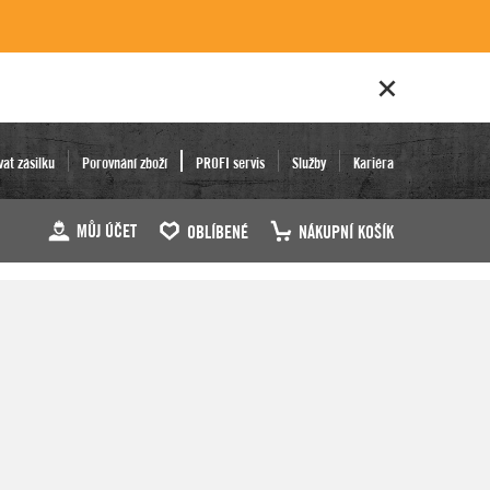
vat zásilku
Porovnání zboží
PROFI servis
Služby
Kariéra
MŮJ ÚČET
OBLÍBENÉ
NÁKUPNÍ KOŠÍK