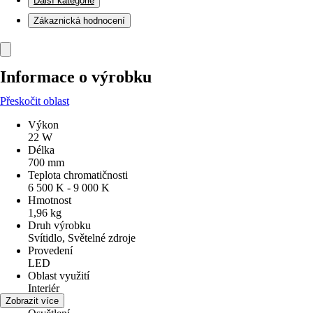
Další kategorie
Zákaznická hodnocení
Informace o výrobku
Přeskočit oblast
Výkon
22 W
Délka
700 mm
Teplota chromatičnosti
6 500 K - 9 000 K
Hmotnost
1,96 kg
Druh výrobku
Svítidlo, Světelné zdroje
Provedení
LED
Oblast využití
Interiér
Využití
Zobrazit více