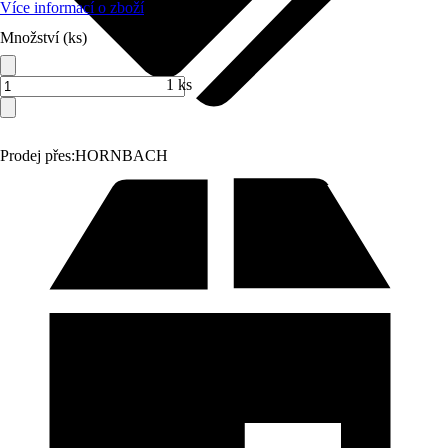
Více informací o zboží
Množství (ks)
1 ks
Prodej přes:
HORNBACH