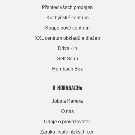
Přehled všech prodejen
Kuchyňské centrum
Koupelnové centrum
XXL centrum obkladů a dlažeb
Drive - In
Self-Scan
Hornbach Box
O HORNBACHu
Jobs a Kariera
O nás
Údaje o provozovateli
Záruka trvale nízkých cen