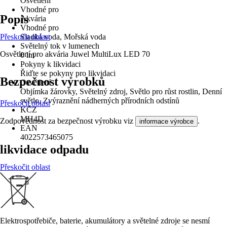
Osvětlení
Vhodné pro
Popis
Akvária
Vhodné pro
Přeskočit oblast
Sladká voda, Mořská voda
Světelný tok v lumenech
Osvětlení pro akvária Juwel MultiLux LED 70
0 lm
Pokyny k likvidaci
Řiďte se pokyny pro likvidaci
Bezpečnost výrobků
Osvětlení
Objímka žárovky, Světelný zdroj, Světlo pro růst rostlin, Denní
světlo, Zvýraznění nádherných přírodních odstínů
Přeskočit oblast
KČZ
MH4D
Zodpovědnost za bezpečnost výrobku viz
.
informace výrobce
EAN
4022573465075
likvidace odpadu
Přeskočit oblast
Elektrospotřebiče, baterie, akumulátory a světelné zdroje se nesmí