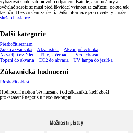
vyhazovat spolu s domovním odpadem. Baterie, akumulátory a
světelné zdroje se musí před likvidací vyjmout ze zařízení, pokud tak
lze učinit bez zničení zařízení. Další informace jsou uvedeny u našich
služeb likvidace
.
Další kategorie
Přeskočit seznam
Zoo a akvaristika
Akvaristika
Akvarijní technika
Akvarijní osvětlení
Filtry a čerpadla
Vzduchování
Topení do akvária
CO2 do akvária
UV lampa do jezírka
Zákaznická hodnocení
Přeskočit oblast
Hodnocení mohou být napsána i od zákazníků, kteří zboží
prokazatelně nepoužili nebo nekoupili.
Možnosti platby