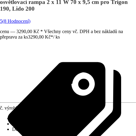
osvětlovací rampa 2 x 11 W 70 x 9,5 cm pro Trigon
190, Lido 200
5
(8 Hodnocení)
cenu — 3290,00 Kč * Všechny ceny vč. DPH a bez nákladů na
přepravu za ks
3290,00 Kč
*
/
ks
č. výrobku
6271388
Provedení
:
LED
Výkon
:
22 W
Délka
:
700 mm