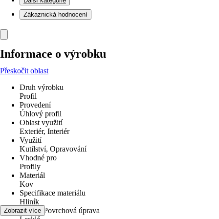
Další kategorie
Zákaznická hodnocení
Informace o výrobku
Přeskočit oblast
Druh výrobku
Profil
Provedení
Úhlový profil
Oblast využití
Exteriér, Interiér
Využití
Kutilství, Opravování
Vhodné pro
Profily
Materiál
Kov
Specifikace materiálu
Hliník
Povrch/Povrchová úprava
Zobrazit více