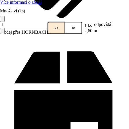
Více informací o zboží
Množství (ks)
odpovídá
1 ks
ks
m
2,60 m
Prodej přes:
HORNBACH