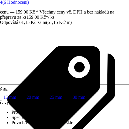
4
(6 Hodnocení)
cenu — 159,00 Kč * Všechny ceny vč. DPH a bez nákladů na
přepravu za ks
159,00 Kč
*
/
ks
Odpovídá 61,15 Kč za m
(
61,15 Kč
/
m
)
Šířka
15 mm
20 mm
25 mm
30 mm
č. výrobku
8829148
Provedení
:
Úhlový profil
Specifikace materiálu
:
Hliník
Povrch/Povrchová úprava
:
Lesklé