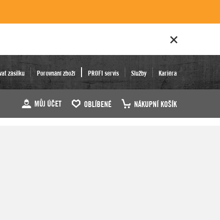
vat zásilku
Porovnání zboží
PROFI servis
Služby
Kariéra
MŮJ ÚČET
OBLÍBENÉ
NÁKUPNÍ KOŠÍK