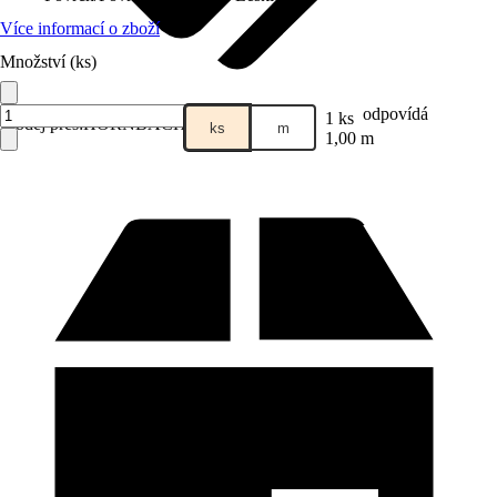
Více informací o zboží
Množství (ks)
odpovídá
1 ks
Prodej přes:
HORNBACH
ks
m
1,00 m