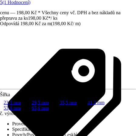
5
(1 Hodnocení)
cenu — 198,00 Kč * Všechny ceny vč. DPH a bez nákladů na
přepravu za ks
198,00 Kč
*
/
ks
Odpovídá 198,00 Kč za m
(
198,00 Kč
/
m
)
Šířka
23,5 mm
29,5 mm
35,5 mm
41,2 mm
53,6 mm
65,6 mm
č. výrobku
8650526
Provedení
:
Úhlový profil
Specifikace materiálu
:
Hliník
Povrch/Povrchová úprava
:
Lesklé