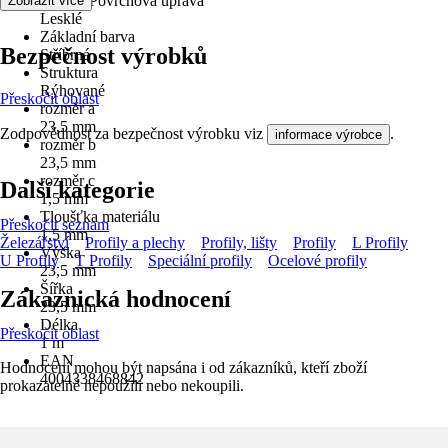
Povrch/Povrchová úprava
Zobrazit více
Lesklé
Základní barva
Bezpečnost výrobků
Stříbrná
Struktura
Rýhované
Přeskočit oblast
rozměr a
23,5 mm
Zodpovědnost za bezpečnost výrobku viz
.
informace výrobce
rozměr b
23,5 mm
rozměr c
Další kategorie
1,5 mm
Tloušťka materiálu
Přeskočit seznam
1,5 mm
Železářství
Profily a plechy
Profily, lišty
Profily
L Profily
Výška
U Profily
T Profily
Speciální profily
Ocelové profily
23,5 mm
Šířka
Zákaznická hodnocení
23,5 mm
Délka
Přeskočit oblast
1 m
EAN
Hodnocení mohou být napsána i od zákazníků, kteří zboží
4004338468842
prokazatelně nepoužili nebo nekoupili.