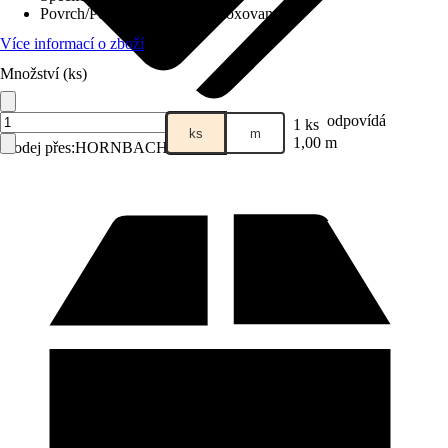
Povrch/Povrchová úprava
:
Eloxovaný
Více informací o zboží
Množství (ks)
odpovídá
1 ks
ks
m
1,00 m
Prodej přes:
HORNBACH