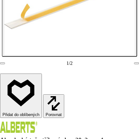
1
/
2
Porovnat