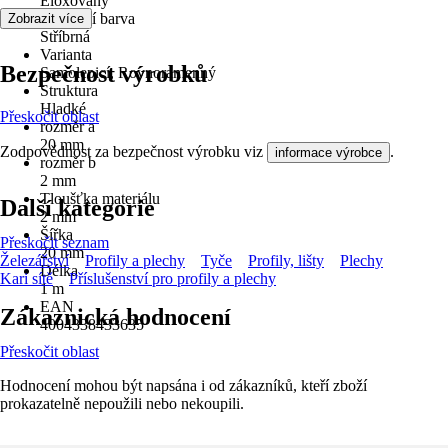
Eloxovaný
Základní barva
Zobrazit více
Stříbrná
Varianta
Bezpečnost výrobků
Samolepicí, Rovnoramenný
Struktura
Hladké
Přeskočit oblast
rozměr a
20 mm
Zodpovědnost za bezpečnost výrobku viz
.
informace výrobce
rozměr b
2 mm
Tloušťka materiálu
Další kategorie
2 mm
Šířka
Přeskočit seznam
20 mm
Železářství
Profily a plechy
Tyče
Profily, lišty
Plechy
Délka
Kari sítě
Příslušenství pro profily a plechy
1 m
EAN
Zákaznická hodnocení
4004338433635
Přeskočit oblast
Hodnocení mohou být napsána i od zákazníků, kteří zboží
prokazatelně nepoužili nebo nekoupili.