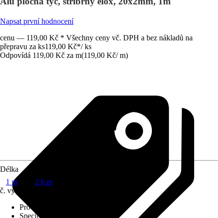
Alu plochá tyč, stříbrný elox, 20x2mm, 1m
Napsat první hodnocení
cenu — 119,00 Kč * Všechny ceny vč. DPH a bez nákladů na
přepravu za ks
119,00 Kč
*
/
ks
Odpovídá 119,00 Kč za m
(
119,00 Kč
/
m
)
Délka
1 m
2,6 m
č. výrobku
6449012
Provedení
:
Plochá tyč
Specifikace materiálu
:
Hliník