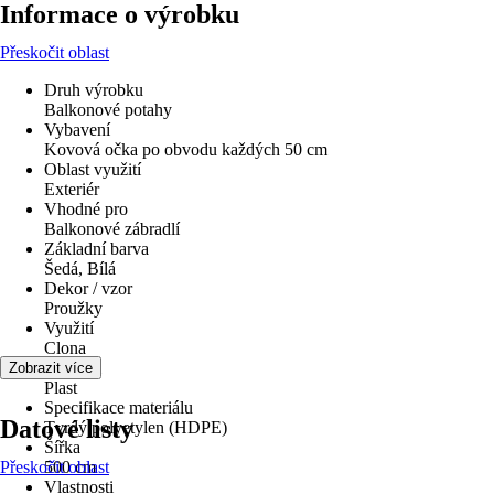
Informace o výrobku
Přeskočit oblast
Druh výrobku
Balkonové potahy
Vybavení
Kovová očka po obvodu každých 50 cm
Oblast využití
Exteriér
Vhodné pro
Balkonové zábradlí
Základní barva
Šedá, Bílá
Dekor / vzor
Proužky
Využití
Clona
Materiál
Zobrazit více
Plast
Specifikace materiálu
Datové listy
Tvrdý polyetylen (HDPE)
Šířka
Přeskočit oblast
500 cm
Vlastnosti