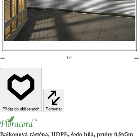
1
/
2
Porovnat
Balkonová zástěna, HDPE, šedo-bílá, pruhy 0,9x5m