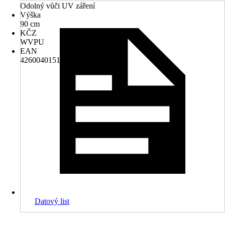
Odolný vůči UV záření
Výška
90 cm
KČZ
WVPU
EAN
4260040151667
Datový list