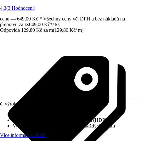
4.3
(3 Hodnocení)
cenu — 649,00 Kč * Všechny ceny vč. DPH a bez nákladů na
přepravu za ks
649,00 Kč
*
/
ks
Odpovídá 129,80 Kč za m
(
129,80 Kč
/
m
)
č. výrobku
5646125
Materiál
:
Plast
Specifikace materiálu
:
Tvrdý polyetylen (HDPE)
Vybavení
:
Kovová očka po obvodu každých 50 cm
Více informací o zboží