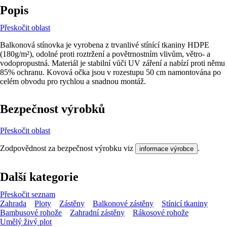
Popis
Přeskočit oblast
Balkonová stínovka je vyrobena z trvanlivé stínící tkaniny HDPE
(180g/m²), odolné proti roztržení a povětrnostním vlivům, větro- a
vodopropustná. Materiál je stabilní vůči UV záření a nabízí proti němu
85% ochranu. Kovová očka jsou v rozestupu 50 cm namontována po
celém obvodu pro rychlou a snadnou montáž.
Bezpečnost výrobků
Přeskočit oblast
Zodpovědnost za bezpečnost výrobku viz
.
informace výrobce
Další kategorie
Přeskočit seznam
Zahrada
Ploty
Zástěny
Balkonové zástěny
Stínicí tkaniny
Bambusové rohože
Zahradní zástěny
Rákosové rohože
Umělý živý plot