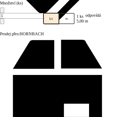
Množství (ks)
odpovídá
1 ks
ks
m
5,00 m
Prodej přes:
HORNBACH