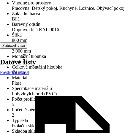
Vhodné pro prostory
Pracovna, Dětský pokoj, Kuchyně, Ložnice, Obývací pokoj
Základní barva
Bílá
Barevný odstín
Dopravní bílá RAL 9016
Šířka
800 mm
Výška
Zobrazit více
2 000 mm
Montážní hloubka
Datové listy
70 mm
Celková montážní hloubka
Přeskočit oblast
89 mm
Materiál
Plast
Specifikace materiálu
Polyvinylchlorid (PVC)
Počet profilových komor
5
Počet těsnění
2
Typ skla
Izolační sklo
Skladba skla