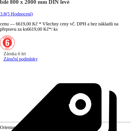
bílé 800 x 2000 mm DIN levé
3.8
(5 Hodnocení)
cenu — 6619,00 Kč * Všechny ceny vč. DPH a bez nákladů na
přepravu za ks
6619,00 Kč
*
/
ks
Záruka 6 let
Záruční podmínky
Orientace