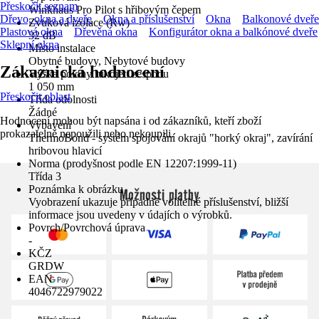
Přeskočit seznam
Winkhaus Pro Pilot s hřibovým čepem
Dřevo, okna a dveře
Okna a příslušenství
Okna
Balkonové dveře
Zvuková izolace (Rw)
Plastová okna
Dřevěná okna
Konfigurátor okna a balkónové dveře
32 dB
Sklepní okna
Místo instalace
Obytné budovy, Nebytové budovy
Zákaznická hodnocení
Výška polohy rukojeti zespodu
1 050 mm
Přeskočit oblast
Třída odolnosti
Žádné
Hodnocení mohou být napsána i od zákazníků, kteří zboží
Vybavení
prokazatelně nepoužili nebo nekoupili.
ThermoBond - systém spojování okrajů "horký okraj", zavírání
hribovou hlavicí
Norma (prodyšnost podle EN 12207:1999-11)
Třída 3
Poznámka k obrázku
Možnosti platby
Vyobrazení ukazuje případně volitelné příslušenství, bližší
informace jsou uvedeny v údajích o výrobků.
Povrch/Povrchová úprava
-
KČZ
GRDW
EAN
4046722979022