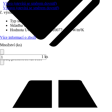
Vlevo (otevírá se směrem dovnitř)
Vpravo (otevírá se směrem dovnitř)
č. výrobku
6220387
Typ skla
:
Izolační sklo
Skladba skla
:
Trojitě zasklené
Hodnota Uw dle DIN EN 10077
:
0,98 W/m²K
Více informací o zboží
Množství (ks)
1 ks
Prodej přes:
HORNBACH