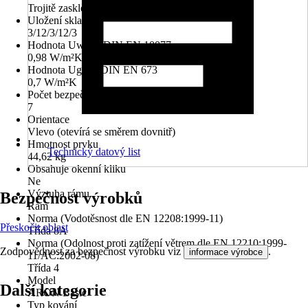
Trojitě zasklené
Uložení skla
3/12/3/12/3
Hodnota Uw dle DIN EN 10077
0,98 W/m²K
Hodnota Ug dle DIN EN 673
0,7 W/m²K
Počet bezpečnostních kotevních plechů
7
Orientace
Vlevo (otevírá se směrem dovnitř)
Hmotnost prvku
Technický datový list
44,62 kg
Obsahuje okenní kliku
Ne
Výztuha rámu
Bezpečnost výrobků
Rám
Norma (Vodotěsnost dle EN 12208:1999-11)
Přeskočit oblast
Třída 8A
Norma (Odolnost proti zatížení větrem dle EN 12210:1999-
Zodpovědnost za bezpečnost výrobku viz
.
informace výrobce
11/AC:2002-08)
Třída 4
Model
Další kategorie
ARON Basic
Typ kování