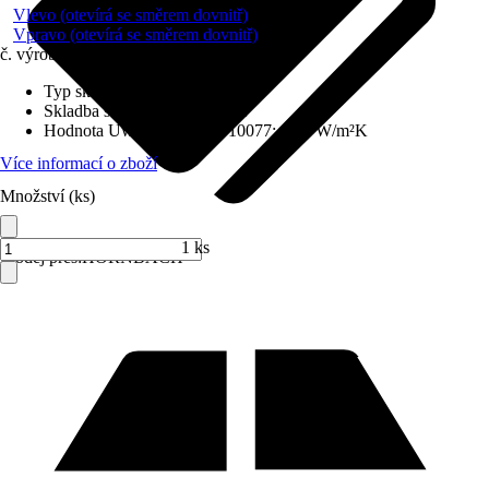
Vlevo (otevírá se směrem dovnitř)
Vpravo (otevírá se směrem dovnitř)
č. výrobku
6509433
Typ skla
:
Izolační sklo
Skladba skla
:
Trojitě zasklené
Hodnota Uw dle DIN EN 10077
:
0,98 W/m²K
Více informací o zboží
Množství (ks)
1 ks
Prodej přes:
HORNBACH