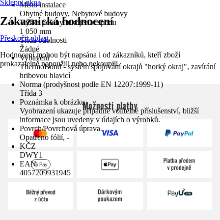
Sklepní okna
Místo instalace
Obytné budovy, Nebytové budovy
Zákaznická hodnocení
Výška polohy rukojeti zespodu
1 050 mm
Přeskočit oblast
Třída odolnosti
Žádné
Hodnocení mohou být napsána i od zákazníků, kteří zboží
Vybavení
prokazatelně nepoužili nebo nekoupili.
ThermoBond - systém spojování okrajů "horký okraj", zavírání
hribovou hlavicí
Norma (prodyšnost podle EN 12207:1999-11)
Třída 3
Poznámka k obrázku
Možnosti platby
Vyobrazení ukazuje případně volitelné příslušenství, bližší
informace jsou uvedeny v údajích o výrobků.
Povrch/Povrchová úprava
Opatřeno fólií, -
KČZ
DWY1
EAN
4057209931945