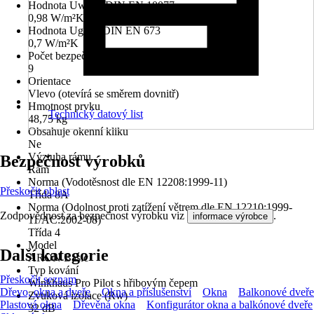
Hodnota Uw dle DIN EN 10077
0,98 W/m²K
Hodnota Ug dle DIN EN 673
0,7 W/m²K
Počet bezpečnostních kotevních plechů
9
Orientace
Vlevo (otevírá se směrem dovnitř)
Hmotnost prvku
Technický datový list
48,75 kg
Obsahuje okenní kliku
Ne
Výztuha rámu
Bezpečnost výrobků
Rám
Norma (Vodotěsnost dle EN 12208:1999-11)
Přeskočit oblast
Třída 8A
Norma (Odolnost proti zatížení větrem dle EN 12210:1999-
Zodpovědnost za bezpečnost výrobku viz
.
informace výrobce
11/AC:2002-08)
Třída 4
Model
Další kategorie
ARON Basic
Typ kování
Přeskočit seznam
Winkhaus Pro Pilot s hřibovým čepem
Dřevo, okna a dveře
Okna a příslušenství
Okna
Balkonové dveře
Zvuková izolace (Rw)
Plastová okna
Dřevěná okna
Konfigurátor okna a balkónové dveře
32 dB