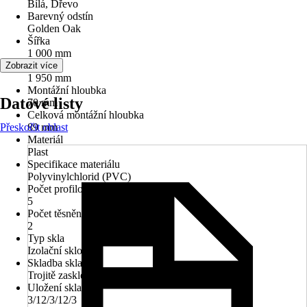
Bílá, Dřevo
Barevný odstín
Golden Oak
Šířka
1 000 mm
Výška
Zobrazit více
1 950 mm
Montážní hloubka
Datové listy
70 mm
Celková montážní hloubka
Přeskočit oblast
89 mm
Materiál
Plast
Specifikace materiálu
Polyvinylchlorid (PVC)
Počet profilových komor
5
Počet těsnění
2
Typ skla
Izolační sklo
Skladba skla
Trojitě zasklené
Uložení skla
3/12/3/12/3