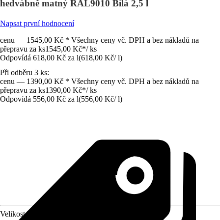
hedvábně matný RAL9010 Bílá 2,5 l
Napsat první hodnocení
cenu — 1545,00 Kč * Všechny ceny vč. DPH a bez nákladů na
přepravu za ks
1545,00 Kč
*
/
ks
Odpovídá 618,00 Kč za l
(
618,00 Kč
/
l
)
Při odběru 3 ks:
cenu — 1390,00 Kč * Všechny ceny vč. DPH a bez nákladů na
přepravu za ks
1390,00 Kč
*
/
ks
Odpovídá 556,00 Kč za l
(
556,00 Kč
/
l
)
Velikost balení