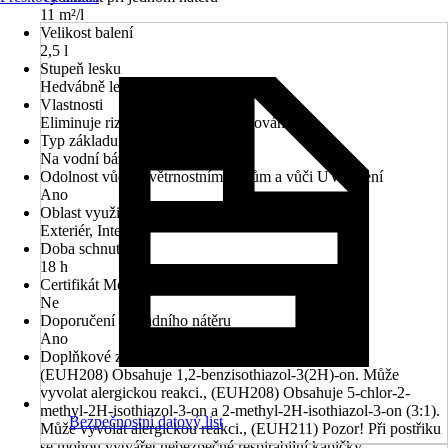
11 m²/l
Velikost balení
2,5 l
Stupeň lesku
Hedvábně lesklá
Vlastnosti
Eliminuje riziko nežádoucího slepování
Typ základu
Na vodní bázi
Odolnost vůči povětrnostním vlivům a vůči UV záření
Ano
Oblast využití
Exteriér, Interiér
Doba schnutí cca
18 h
Certifikát Modrý anděl (Blauer Engel)
Ne
Doporučení základního nátěru
Ano
Doplňkové znaky nebezpečnosti (věty EUH)
(EUH208) Obsahuje 1,2-benzisothiazol-3(2H)-on. Může
vyvolat alergickou reakci., (EUH208) Obsahuje 5-chlor-2-
methyl-2H-isothiazol-3-on a 2-methyl-2H-isothiazol-3-on (3:1).
Bezpečnostní datový list
Může vyvolat alergickou reakci., (EUH211) Pozor! Při postřiku
se mohou vytvářet nebezpečné respirabilní kapičky.