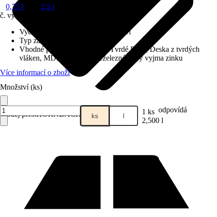
0,75 l
2,5 l
č. výrobku
10447613
Vydatnost při jednom nátěru
:
11 m²/l
Typ základu
:
Na vodní bázi
Vhodné pro podklad
:
Dřevo, Tvrdé PVC, Deska z tvrdých
vláken, MDF, Železné a neželezné kovy vyjma zinku
Více informací o zboží
Množství (ks)
odpovídá
1 ks
Prodej přes:
HORNBACH
ks
l
2,500 l