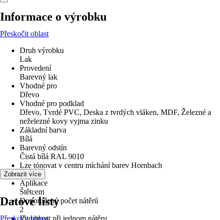
Informace o výrobku
Přeskočit oblast
Druh výrobku
Lak
Provedení
Barevný lak
Vhodné pro
Dřevo
Vhodné pro podklad
Dřevo, Tvrdé PVC, Deska z tvrdých vláken, MDF, Železné a
neželezné kovy vyjma zinku
Základní barva
Bílá
Barevný odstín
Čistá bílá RAL 9010
Lze tónovat v centru míchání barev Hornbach
Ne
Zobrazit více
Aplikace
Štětcem
Datové listy
Doporučený počet nátěrů
2
Přeskočit oblast
Vydatnost při jednom nátěru