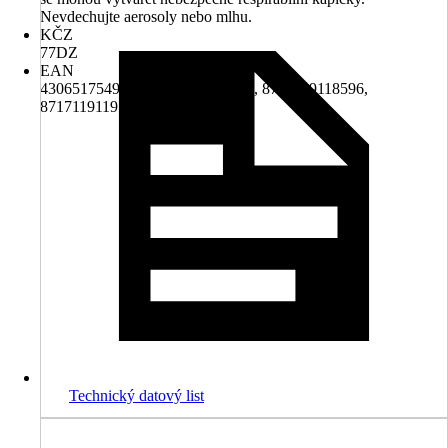
Nevdechujte aerosoly nebo mlhu.
KČZ
77DZ
EAN
4306517549169, 8717119112389, 8717119118596,
8717119119777, 8717119120292
Technický datový list