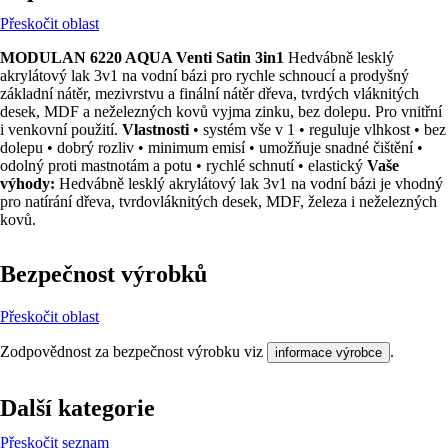
Přeskočit oblast
MODULAN 6220 AQUA Venti Satin 3in1
Hedvábně lesklý
akrylátový lak 3v1 na vodní bázi pro rychle schnoucí a prodyšný
základní nátěr, mezivrstvu a finální nátěr dřeva, tvrdých vláknitých
desek, MDF a neželezných kovů vyjma zinku, bez dolepu. Pro vnitřní
i venkovní použití.
Vlastnosti
• systém vše v 1 • reguluje vlhkost • bez
dolepu • dobrý rozliv • minimum emisí • umožňuje snadné čištění •
odolný proti mastnotám a potu • rychlé schnutí • elastický
Vaše
výhody:
Hedvábně lesklý akrylátový lak 3v1 na vodní bázi je vhodný
pro natírání dřeva, tvrdovláknitých desek, MDF, železa i neželezných
kovů.
Bezpečnost výrobků
Přeskočit oblast
Zodpovědnost za bezpečnost výrobku viz
.
informace výrobce
Další kategorie
Přeskočit seznam