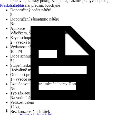
Pracovna, Dětský pokoj, Koupelna, Ložnice, Obývací pokoj,
Přeskočit oblast
Sklep, Hala/ předsíň, Kuchyně
Doporučený počet nátěrů
2
Doporučení základního nátěru
Ne
Aplikace
Válečkem, Štětcem, Rozprašováním
Krycí schopnost
2 - vysoká krycí síla
Vydatnost při jednom nátěru
10 m²/l
Doba schnutí cca
5 h
Stupeň lesku
Hedvábně matná
Odolnost proti otěru za mokra
1 - vysoce odolné proti oděru
Lze tónovat v centru míchání barev Hornbach
Ne
Typ základu
Na vodní bázi
Velikost balení
12 kg
Bez konzervačních látek
Technický datový list