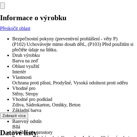
Informace o výrobku
Přeskočit oblast
Bezpečnostní pokyny (preventivní prohlášení - věty P)
(P102) Uchovávejte mimo dosah dětí., (P103) Před použitím si
přečtěte údaje na štítku.
Druh výrobku
Barva na zeď
Oblast využití
Interiér
Vlastnosti
Ochrana proti plísni, Prodyšné, Vysoká odolnost proti oděru
Vhodné pro
Stěny, Stropy
Vhodné pro podklad
Zdiva, Sádrokarton, Omítky, Beton
Základní barva
Bílá
Zobrazit více
Barevný odstín
Bílá
Datové listy
Vhodné pro prostory