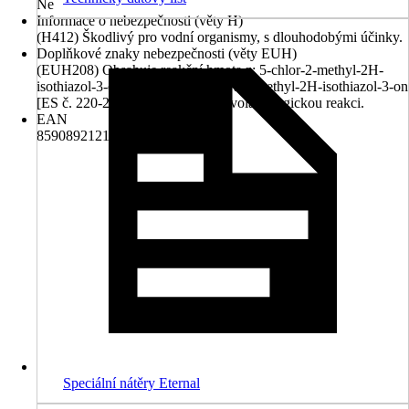
Ne
Informace o nebezpečnosti (věty H)
(H412) Škodlivý pro vodní organismy, s dlouhodobými účinky.
Doplňkové znaky nebezpečnosti (věty EUH)
(EUH208) Obsahuje reakční hmota z: 5-chlor-2-methyl-2H-
isothiazol-3-on [ES č. 247-500-7] a 2-methyl-2H-isothiazol-3-on
[ES č. 220-239-6] (3:1). Může vyvolat alergickou reakci.
EAN
8590892121300
Speciální nátěry Eternal