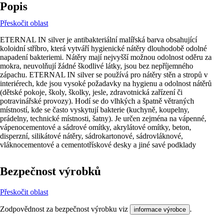
Popis
Přeskočit oblast
ETERNAL IN silver je antibakteriální malířská barva obsahující
koloidní stříbro, která vytváří hygienické nátěry dlouhodobě odolné
napadení bakteriemi. Nátěry mají nejvyšší možnou odolnost oděru za
mokra, neuvolňují žádné škodlivé látky, jsou bez nepříjemného
zápachu. ETERNAL IN silver se používá pro nátěry stěn a stropů v
interiérech, kde jsou vysoké požadavky na hygienu a odolnost nátěrů
(dětské pokoje, školy, školky, jesle, zdravotnická zařízení či
potravinářské provozy). Hodí se do vlhkých a špatně větraných
místností, kde se často vyskytují bakterie (kuchyně, koupelny,
prádelny, technické místnosti, šatny). Je určen zejména na vápenné,
vápenocementové a sádrové omítky, akrylátové omítky, beton,
disperzní, silikátové nátěry, sádrokartonové, sádrovláknové,
vláknocementové a cementotřískové desky a jiné savé podklady
Bezpečnost výrobků
Přeskočit oblast
Zodpovědnost za bezpečnost výrobku viz
.
informace výrobce