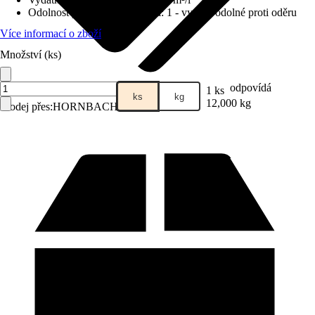
Odolnost proti otěru za mokra
:
1 - vysoce odolné proti oděru
Více informací o zboží
Množství (ks)
odpovídá
1 ks
ks
kg
12,000 kg
Prodej přes:
HORNBACH