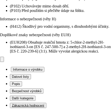
(P102) Uchovávejte mimo dosah dětí.
(P103) Před použitím si přečtěte údaje na štítku.
Informace o nebezpečnosti (věty H)
(H412) Škodlivý pro vodní organismy, s dlouhodobými účinky.
Doplňkové znaky nebezpečnosti (věty EUH)
(EUH208) Obsahuje reakční hmota z: 5-chlor-2-methyl-2H-
isothiazol-3-on [ES č. 247-500-7] a 2-methyl-2H-isothiazol-3-on
[ES č. 220-239-6] (3:1). Může vyvolat alergickou reakci.
Informace o výrobku
Datové listy
Popis
Bezpečnost výrobků
Další kategorie
Zákaznická hodnocení