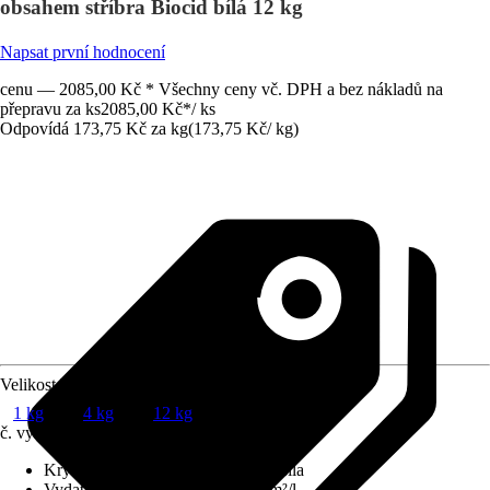
obsahem stříbra Biocid bílá 12 kg
Napsat první hodnocení
cenu — 2085,00 Kč * Všechny ceny vč. DPH a bez nákladů na
přepravu za ks
2085,00 Kč
*
/
ks
Odpovídá 173,75 Kč za kg
(
173,75 Kč
/
kg
)
Velikost balení
1 kg
4 kg
12 kg
č. výrobku
10303198
Krycí schopnost
:
2 - vysoká krycí síla
Vydatnost při jednom nátěru
:
10 m²/l