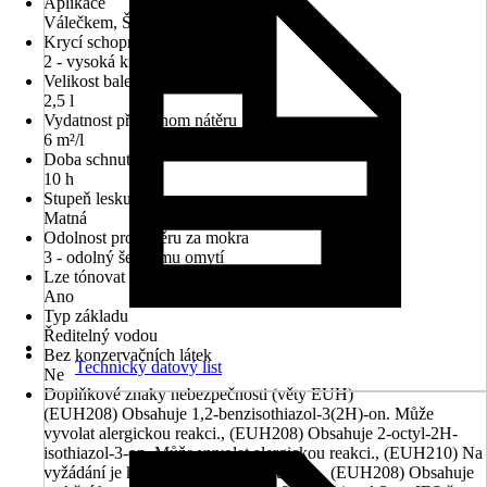
Aplikace
Válečkem, Štětcem
Krycí schopnost
2 - vysoká krycí síla
Velikost balení
2,5 l
Vydatnost při jednom nátěru
6 m²/l
Doba schnutí cca
10 h
Stupeň lesku
Matná
Odolnost proti otěru za mokra
3 - odolný šetrnému omytí
Lze tónovat v centru míchání barev Hornbach
Ano
Typ základu
Ředitelný vodou
Bez konzervačních látek
Technický datový list
Ne
Doplňkové znaky nebezpečnosti (věty EUH)
(EUH208) Obsahuje 1,2-benzisothiazol-3(2H)-on. Může
vyvolat alergickou reakci., (EUH208) Obsahuje 2-octyl-2H-
isothiazol-3-on. Může vyvolat alergickou reakci., (EUH210) Na
vyžádání je k dispozici bezpečnostní list., (EUH208) Obsahuje