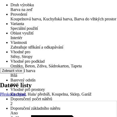
Druh výrobku
Barva na zeď
Provedení
Koupelnová barva, Kuchyňská barva, Barva do vlhkých prostor
Varianta
Speciální použití
Oblast využití
Interiér
Vlastnosti
Zabraňuje stříkání a odkapávání
Vhodné pro
Stěny, Stropy
Vhodné pro podklad
Omítky, Beton, Zdiva, Sádrokarton, Tapeta
Základní barva
Zobrazit více
Bílá
Barevný odstín
Datové listy
Bílá
Vhodné pro prostory
Přeskočit oblast
Kuchyně, Hala/ předsíň, Koupelna, Sklep, Garáž
Doporučený počet nátěrů
2
Doporučení základního nátěru
Ano