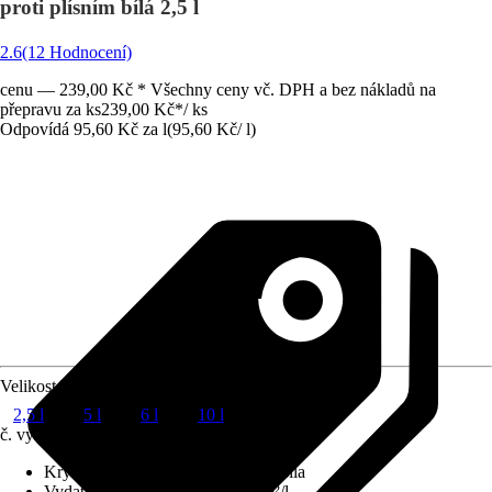
proti plísním bílá 2,5 l
2.6
(12 Hodnocení)
cenu — 239,00 Kč * Všechny ceny vč. DPH a bez nákladů na
přepravu za ks
239,00 Kč
*
/
ks
Odpovídá 95,60 Kč za l
(
95,60 Kč
/
l
)
Velikost balení
2,5 l
5 l
6 l
10 l
č. výrobku
3523884
Krycí schopnost
:
2 - vysoká krycí síla
Vydatnost při jednom nátěru
:
6 m²/l