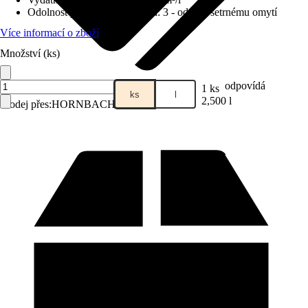
Odolnost proti otěru za mokra
:
3 - odolný šetrnému omytí
Více informací o zboží
Množství (ks)
odpovídá
1 ks
ks
l
2,500 l
Prodej přes:
HORNBACH