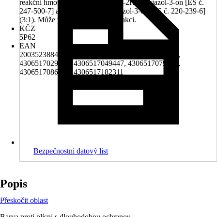
reakční hmota z: 5-chlor-2-methyl-2H-isothiazol-3-on [ES č.
247-500-7] a 2-methyl-2H-isothiazol-3-on [ES č. 220-239-6]
(3:1). Může vyvolat alergickou reakci.
KČZ
5P62
EAN
2003523884001, 4306517009779, 4306517021801,
4306517029388, 4306517049447, 4306517079741,
4306517086176, 4306517182311
Bezpečnostní datový list
Popis
Přeskočit oblast
Barva proti plísni s dlouhodobou ochranou.