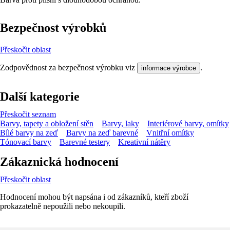
Bezpečnost výrobků
Přeskočit oblast
Zodpovědnost za bezpečnost výrobku viz
.
informace výrobce
Další kategorie
Přeskočit seznam
Barvy, tapety a obložení stěn
Barvy, laky
Interiérové barvy, omítky
Bílé barvy na zeď
Barvy na zeď barevné
Vnitřní omítky
Tónovací barvy
Barevné testery
Kreativní nátěry
Zákaznická hodnocení
Přeskočit oblast
Hodnocení mohou být napsána i od zákazníků, kteří zboží
prokazatelně nepoužili nebo nekoupili.