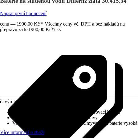
Baterie na studenou vodu Differnz zlatá 30.415.34
Napsat první hodnocení
cenu — 1900,00 Kč * Všechny ceny vč. DPH a bez nákladů na
přepravu za ks
1900,00 Kč
*
/
ks
č. výrobku
10430481
Charakteristické znaky
:
Jednopáková směšovací baterie
Systém vypouštění
:
Bez odtokové soupravy
Varianta
:
Baterie na studenou vodu, Umyvadlová baterie vysoká
Více informací o zboží