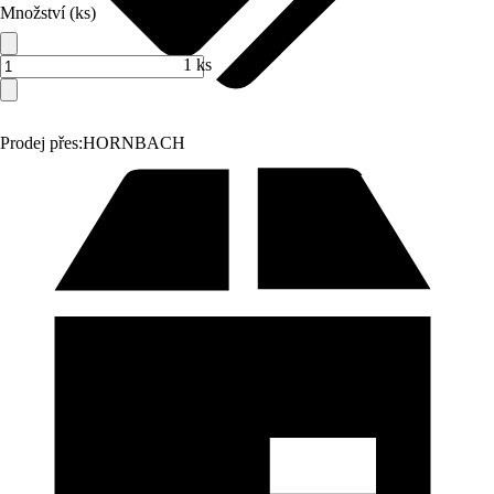
Množství (ks)
1 ks
Prodej přes:
HORNBACH