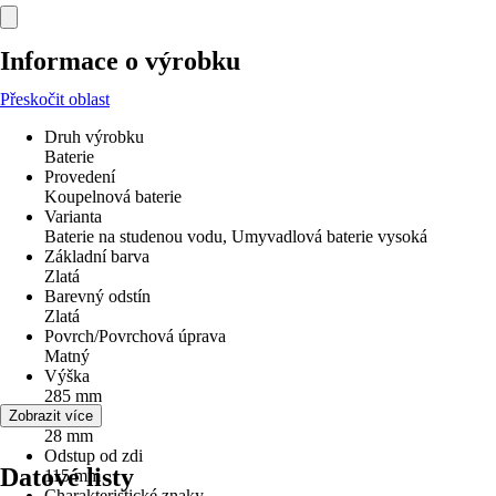
Informace o výrobku
Přeskočit oblast
Druh výrobku
Baterie
Provedení
Koupelnová baterie
Varianta
Baterie na studenou vodu, Umyvadlová baterie vysoká
Základní barva
Zlatá
Barevný odstín
Zlatá
Povrch/Povrchová úprava
Matný
Výška
285 mm
Šířka
Zobrazit více
28 mm
Odstup od zdi
Datové listy
115 mm
Charakteristické znaky