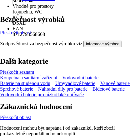
30.415.34
Vhodné pro prostory
Koupelna, WC
KČZ
Bezpečnost výrobků
DSXD
EAN
Přeskočit oblast
8712793568668
Zodpovědnost za bezpečnost výrobku viz
.
informace výrobce
Další kategorie
Přeskočit seznam
Koupelna a sanitární zařízení
Vodovodní baterie
Baterie na studenou vodu
Umyvadlové baterie
Vanové baterie
Sprchové baterie
Náhradní díly pro baterie
Bidetové baterie
Vodovodní baterie pro nízkotlaké ohřívače
Zákaznická hodnocení
Přeskočit oblast
Hodnocení mohou být napsána i od zákazníků, kteří zboží
prokazatelně nepoužili nebo nekoupili.