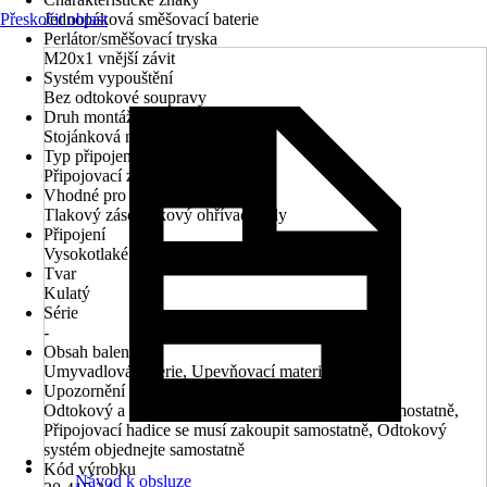
Přeskočit oblast
Jednopáková směšovací baterie
Perlátor/směšovací tryska
M20x1 vnější závit
Systém vypouštění
Bez odtokové soupravy
Druh montáže
Stojánková montáž
Typ připojení
Připojovací závit 1/2"
Vhodné pro
Tlakový zásobníkový ohřívač vody
Připojení
Vysokotlaké - tlakové, Nízkotlaké - beztlakové
Tvar
Kulatý
Série
-
Obsah balení
Umyvadlová baterie, Upevňovací materiál
Upozornění
Odtokový a přepadový systém je nutné objednat samostatně,
Připojovací hadice se musí zakoupit samostatně, Odtokový
systém objednejte samostatně
Kód výrobku
Návod k obsluze