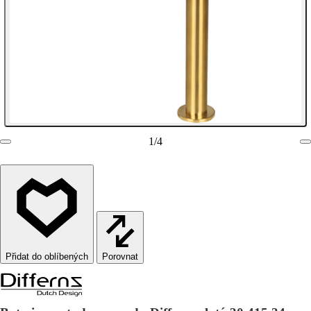
1
/
4
Porovnat