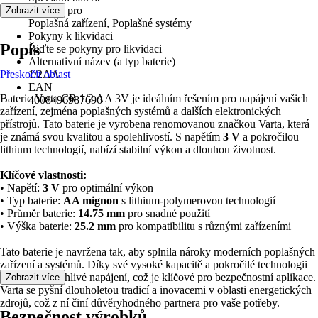
Vhodné pro
Zobrazit více
Poplašná zařízení, Poplašné systémy
Pokyny k likvidaci
Popis
Řiďte se pokyny pro likvidaci
Alternativní název (a typ baterie)
Přeskočit oblast
1/2AA
EAN
Baterie Varta CR 1/2 AA 3V je ideálním řešením pro napájení vašich
4008496987696
zařízení, zejména poplašných systémů a dalších elektronických
přístrojů. Tato baterie je vyrobena renomovanou značkou Varta, která
je známá svou kvalitou a spolehlivostí. S napětím
3 V
a pokročilou
lithium technologií, nabízí stabilní výkon a dlouhou životnost.
Klíčové vlastnosti:
• Napětí:
3 V
pro optimální výkon
• Typ baterie:
AA mignon
s lithium-polymerovou technologií
• Průměr baterie:
14.75 mm
pro snadné použití
• Výška baterie:
25.2 mm
pro kompatibilitu s různými zařízeními
Tato baterie je navržena tak, aby splnila nároky moderních poplašných
zařízení a systémů. Díky své vysoké kapacitě a pokročilé technologii
zajišťuje spolehlivé napájení, což je klíčové pro bezpečnostní aplikace.
Zobrazit více
Varta se pyšní dlouholetou tradicí a inovacemi v oblasti energetických
zdrojů, což z ní činí důvěryhodného partnera pro vaše potřeby.
Bezpečnost výrobků