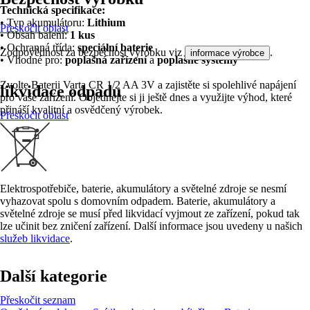
Technická specifikace:
• Typ akumulátoru:
Lithium
Přeskočit oblast
• Obsah balení:
1 kus
• Ochranná třída:
speciální baterie
Zodpovědnost za bezpečnost výrobku viz
.
informace výrobce
• Vhodné pro:
poplašná zařízení
a
poplašné systémy
Zvolte Baterii Varta CR 1/2 AA 3V a zajistěte si spolehlivé napájení
likvidace odpadu
pro vaše zařízení. Objednejte si ji ještě dnes a využijte výhod, které
přináší kvalitní a osvědčený výrobek.
Přeskočit oblast
Elektrospotřebiče, baterie, akumulátory a světelné zdroje se nesmí
vyhazovat spolu s domovním odpadem. Baterie, akumulátory a
světelné zdroje se musí před likvidací vyjmout ze zařízení, pokud tak
lze učinit bez zničení zařízení. Další informace jsou uvedeny u našich
služeb likvidace
.
Další kategorie
Přeskočit seznam