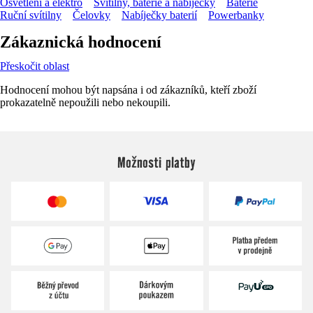
Osvětlení a elektro
Svítilny, baterie a nabíječky
Baterie
Ruční svítilny
Čelovky
Nabíječky baterií
Powerbanky
Zákaznická hodnocení
Přeskočit oblast
Hodnocení mohou být napsána i od zákazníků, kteří zboží
prokazatelně nepoužili nebo nekoupili.
Možnosti platby