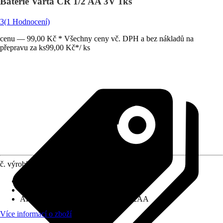
Baterie Varta CR 1/2 AA 3V 1ks
3
(1 Hodnocení)
cenu — 99,00 Kč * Všechny ceny vč. DPH a bez nákladů na
přepravu za ks
99,00 Kč
*
/
ks
č. výrobku
4684182
Napětí
:
3 V
Obsah
:
1 Kus
Alternativní název (a typ baterie)
:
1/2AA
Více informací o zboží