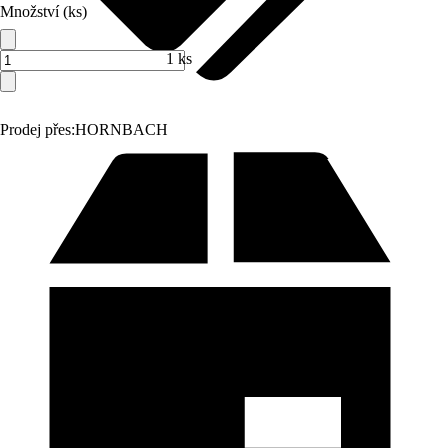
Množství (ks)
1 ks
Prodej přes:
HORNBACH