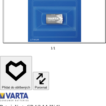
1
/
1
Porovnat