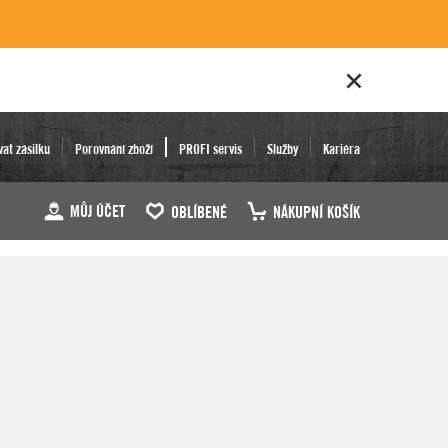
vat zásilku
Porovnání zboží
PROFI servis
Služby
Kariéra
MŮJ ÚČET
OBLÍBENÉ
NÁKUPNÍ KOŠÍK