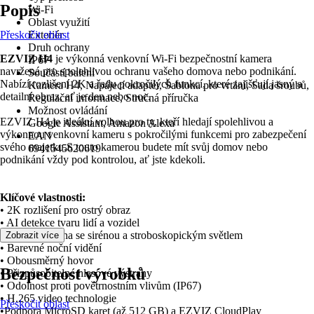
Popis
Wi-Fi
Oblast využití
Přeskočit oblast
Exteriér
Druh ochrany
EZVIZ H4
je výkonná venkovní Wi-Fi bezpečnostní kamera
IP67
navržená pro spolehlivou ochranu vašeho domova nebo podnikání.
Součástí balení
Nabízí rozlišení 2K a řadu pokročilých funkcí, které zajišťují jasný a
Kamera H4, Napájecí adaptér, Šablona pro vrtání, Sada šroubů,
detailní obraz, ať je den nebo noc.
Regulační informace, Stručná příručka
Možnost ovládání
EZVIZ H4 je ideální volbou pro ty, kteří hledají spolehlivou a
Google Assistant, Amazon Alexa
výkonnou venkovní kameru s pokročilými funkcemi pro zabezpečení
EAN
svého majetku.S touto kamerou budete mít svůj domov nebo
6941545620619
podnikání vždy pod kontrolou, ať jste kdekoli.
Klíčové vlastnosti:
• 2K rozlišení pro ostrý obraz
• AI detekce tvaru lidí a vozidel
• Aktivní obrana se sirénou a stroboskopickým světlem
Zobrazit více
• Barevné noční vidění
• Obousměrný hovor
Bezpečnost výrobků
• Přizpůsobitelné hlasové výstrahy
• Odolnost proti povětrnostním vlivům (IP67)
• H.265 video technologie
Přeskočit oblast
•Podpora MicroSD karet (až 512 GB) a EZVIZ CloudPlay