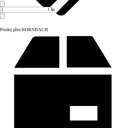
1 ks
Prodej přes:
HORNBACH