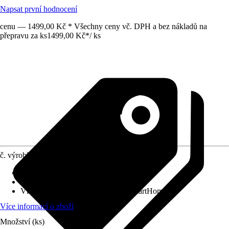
Napsat první hodnocení
cenu — 1499,00 Kč * Všechny ceny vč. DPH a bez nákladů na
přepravu za ks
1499,00 Kč
*
/
ks
č. výrobku
12224734
Druh výrobku
:
Kamera
Provedení
:
Monitorovací kamera
Vlastnosti
:
Připraveno na systém SmartHome
Více informací o zboží
Množství (ks)