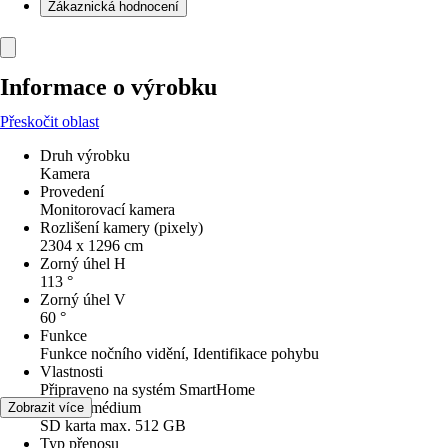
Zákaznická hodnocení
Informace o výrobku
Přeskočit oblast
Druh výrobku
Kamera
Provedení
Monitorovací kamera
Rozlišení kamery (pixely)
2304 x 1296 cm
Zorný úhel H
113 °
Zorný úhel V
60 °
Funkce
Funkce nočního vidění, Identifikace pohybu
Vlastnosti
Připraveno na systém SmartHome
Úložné médium
Zobrazit více
SD karta max. 512 GB
Typ přenosu