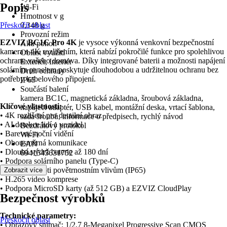
Popis
Wi-Fi
Hmotnost v g
Přeskočit oblast
0,348 g
Provozní režim
EZVIZ BC1C Pro 4K
je vysoce výkonná venkovní bezpečnostní
Aku pohon
kamera s 4K rozlišením, která nabízí pokročilé funkce pro spolehlivou
Oblast využití
ochranu vašeho domova. Díky integrované baterii a možnosti napájení
Exteriér, Interiér
solárním panelem poskytuje dlouhodobou a udržitelnou ochranu bez
Druh ochrany
potřeby kabelového připojení.
IP65
Součástí balení
kamera BC1C, magnetická základna, šroubová základna,
Klíčové vlastnosti:
napájecí adaptér, USB kabel, montážní deska, vrtací šablona,
• 4K rozlišení pro detailní obraz
sada šroubů, informace o předpisech, rychlý návod
• AI detekce lidí a vozidel
Bezdrátový protokol
• Barevné noční vidění
Wi-Fi
• Obousměrná komunikace
EAN
• Dlouhá výdrž baterie až 180 dní
6941545631752
• Podpora solárního panelu (Type-C)
• Odolnost proti povětrnostním vlivům (IP65)
Zobrazit více
• H.265 video komprese
• Podpora MicroSD karty (až 512 GB) a EZVIZ CloudPlay
Bezpečnost výrobků
Technické parametry:
Přeskočit oblast
• Obrazový snímač: 1/2,7 8-Megapixel Progressive Scan CMOS