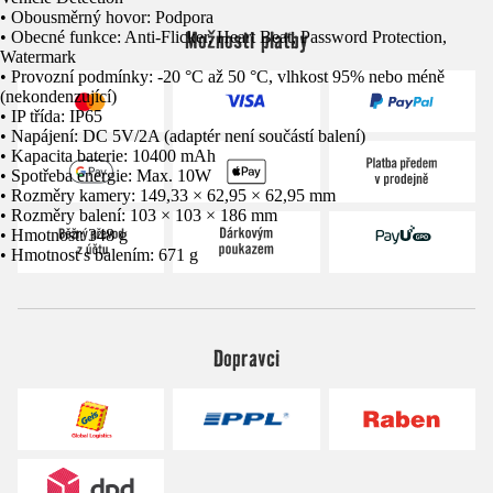
• Obousměrný hovor: Podpora
Možnosti platby
• Obecné funkce: Anti-Flicker, Heart Beat, Password Protection,
Watermark
• Provozní podmínky: -20 °C až 50 °C, vlhkost 95% nebo méně
(nekondenzující)
• IP třída: IP65
• Napájení: DC 5V/2A (adaptér není součástí balení)
• Kapacita baterie: 10400 mAh
• Spotřeba energie: Max. 10W
• Rozměry kamery: 149,33 × 62,95 × 62,95 mm
• Rozměry balení: 103 × 103 × 186 mm
• Hmotnost: 348 g
• Hmotnost s balením: 671 g
Dopravci