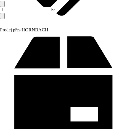
1 ks
Prodej přes:
HORNBACH