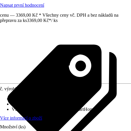
Napsat první hodnocení
cenu — 3369,00 Kč * Všechny ceny vč. DPH a bez nákladů na
přepravu za ks
3369,00 Kč
*
/
ks
č. výrobku
12224735
Druh výrobku
:
Kamera
Provedení
:
Monitorovací kamera
Vlastnosti
:
Připraveno na systém SmartHome
Více informací o zboží
Množství (ks)