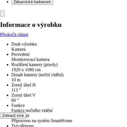
Zákaznická hodnocení
Informace o výrobku
Přeskočit oblast
Druh výrobku
Kamera
Provedení
Monitorovací kamera
Rozlišení kamery (pixely)
1920 x 1080 cm
Dosah kamery (noční vidění)
10 m
Zorný úhel H
113 °
Zorný úhel V
60 °
Funkce
Funkce nočního vidění
Vlastnosti
Zobrazit více
Připraveno na systém SmartHome
Typ přenosu