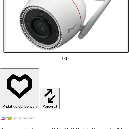
1
/
1
Porovnat