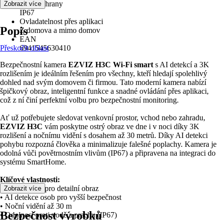
Druh ochrany
Zobrazit více
IP67
Ovladatelnost přes aplikaci
Popis
Z domova a mimo domov
EAN
Přeskočit oblast
6941545630410
Bezpečnostní kamera
EZVIZ H3C Wi-Fi smart
s AI detekcí a 3K
rozlišením je ideálním řešením pro všechny, kteří hledají spolehlivý
dohled nad svým domovem či firmou. Tato moderní kamera nabízí
špičkový obraz, inteligentní funkce a snadné ovládání přes aplikaci,
což z ní činí perfektní volbu pro bezpečnostní monitoring.
Ať už potřebujete sledovat venkovní prostor, vchod nebo zahradu,
EZVIZ H3C
vám poskytne ostrý obraz ve dne i v noci díky 3K
rozlišení a nočnímu vidění s dosahem až 30 metrů. Díky AI detekci
pohybu rozpozná člověka a minimalizuje falešné poplachy. Kamera je
odolná vůči povětrnostním vlivům (IP67) a připravena na integraci do
systému SmartHome.
Klíčové vlastnosti:
• 3K rozlišení pro detailní obraz
Zobrazit více
• AI detekce osob pro vyšší bezpečnost
• Noční vidění až 30 m
Bezpečnost výrobků
• Odolnost proti vodě a prachu (IP67)