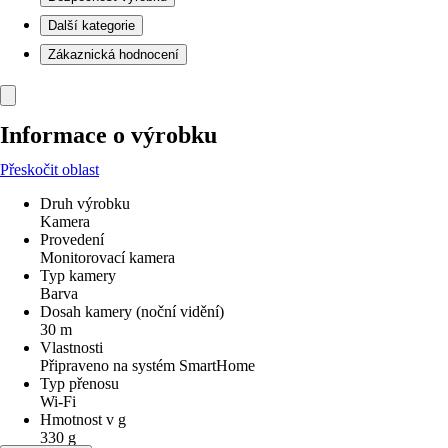
Další kategorie
Zákaznická hodnocení
Informace o výrobku
Přeskočit oblast
Druh výrobku
Kamera
Provedení
Monitorovací kamera
Typ kamery
Barva
Dosah kamery (noční vidění)
30 m
Vlastnosti
Připraveno na systém SmartHome
Typ přenosu
Wi-Fi
Hmotnost v g
330 g