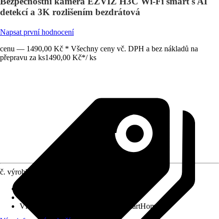
Bezpečnostní kamera EZVIZ H3C Wi-Fi smart s AI
detekcí a 3K rozlišením bezdrátová
Napsat první hodnocení
cenu — 1490,00 Kč * Všechny ceny vč. DPH a bez nákladů na
přepravu za ks
1490,00 Kč
*
/
ks
č. výrobku
12630839
Druh výrobku
:
Kamera
Provedení
:
Monitorovací kamera
Vlastnosti
:
Připraveno na systém SmartHome