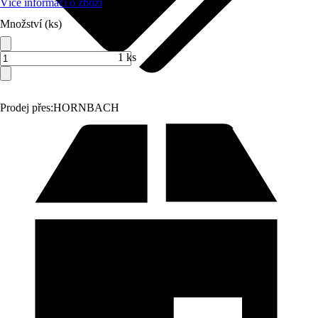
Více informací o zboží
Množství (ks)
1 ks
Prodej přes:
HORNBACH