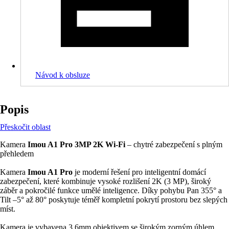
Návod k obsluze
Popis
Přeskočit oblast
Kamera
Imou A1 Pro 3MP 2K Wi‑Fi
– chytré zabezpečení s plným
přehledem
Kamera
Imou A1 Pro
je moderní řešení pro inteligentní domácí
zabezpečení, které kombinuje vysoké rozlišení 2K (3 MP), široký
záběr a pokročilé funkce umělé inteligence. Díky pohybu Pan 355° a
Tilt –5° až 80° poskytuje téměř kompletní pokrytí prostoru bez slepých
míst.
Kamera je vybavena 3,6mm objektivem se širokým zorným úhlem