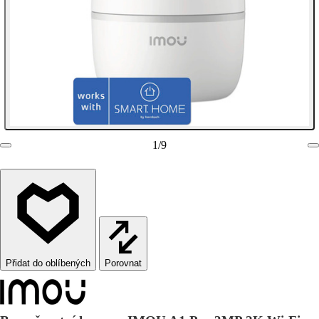
1
/
9
Porovnat