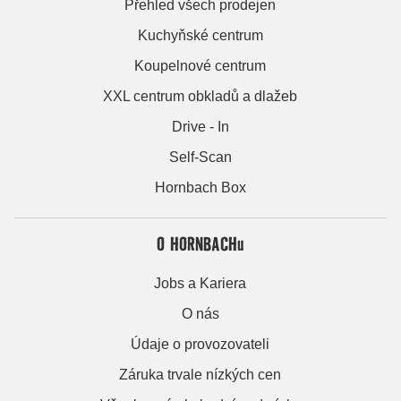
Přehled všech prodejen
Kuchyňské centrum
Koupelnové centrum
XXL centrum obkladů a dlažeb
Drive - In
Self-Scan
Hornbach Box
O HORNBACHu
Jobs a Kariera
O nás
Údaje o provozovateli
Záruka trvale nízkých cen