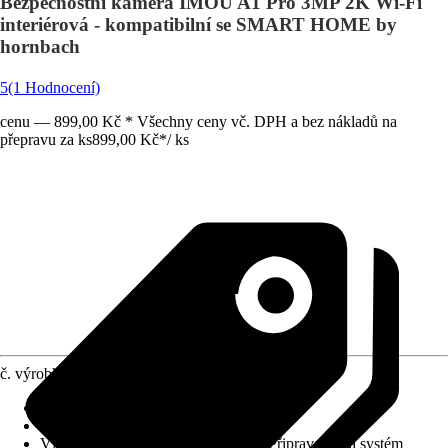
Bezpečnostní kamera IMOU A1 Pro 3MP 2K Wi-Fi
interiérová - kompatibilní se SMART HOME by
hornbach
5
(1 Hodnocení)
cenu — 899,00 Kč * Všechny ceny vč. DPH a bez nákladů na
přepravu za ks
899,00 Kč
*
/
ks
č. výrobku
12586083
Druh výrobku
:
Kamera
Provedení
:
Monitorovací kamera
Vlastnosti
:
Bezdrátová technologie, Připraveno na systém