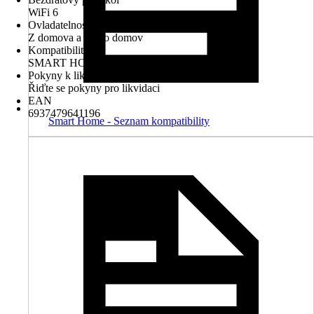
WiFi 6
Ovladatelnost přes aplikaci
Z domova a mimo domov
Kompatibilita
SMART HOME by Hornbach
Pokyny k likvidaci
Řiďte se pokyny pro likvidaci
EAN
6937479641196
Smart Home - Seznam kompatibility