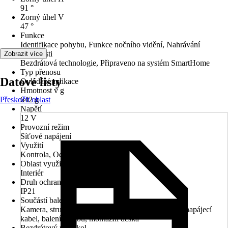
91 °
Zorný úhel V
47 °
Funkce
Identifikace pohybu, Funkce nočního vidění, Nahrávání
Vlastnosti
Zobrazit více
Bezdrátová technologie, Připraveno na systém SmartHome
Typ přenosu
Datové listy
Ovládání aplikace
Hmotnost v g
Přeskočit oblast
642 g
Napětí
12 V
Provozní režim
Síťové napájení
Využití
Kontrola, Ochrana
Oblast využití
Interiér
Druh ochrany
IP21
Součástí balení
Kamera, stručná úvodní příručka, napájecí adaptér, napájecí
kabel, balení šroubů, montážní deska
Bezdrátový protokol