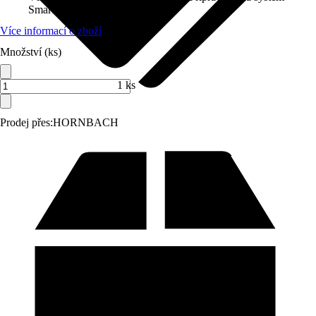
SmartHome
Více informací o zboží
Množství (ks)
1 ks
Prodej přes:
HORNBACH