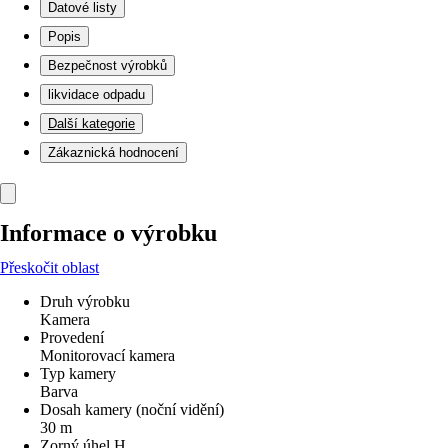
Datové listy
Popis
Bezpečnost výrobků
likvidace odpadu
Další kategorie
Zákaznická hodnocení
Informace o výrobku
Přeskočit oblast
Druh výrobku
Kamera
Provedení
Monitorovací kamera
Typ kamery
Barva
Dosah kamery (noční vidění)
30 m
Zorný úhel H