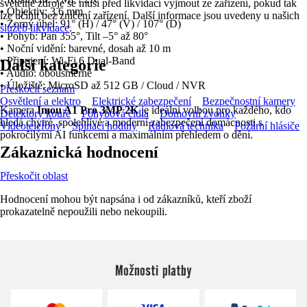
světelné zdroje se musí před likvidací vyjmout ze zařízení, pokud tak
• Objektiv: 3,6 mm
lze učinit bez zničení zařízení. Další informace jsou uvedeny u našich
• Zorný úhel: 91° (H) / 47° (V) / 107° (D)
služeb likvidace
.
• Pohyb: Pan 355°, Tilt –5° až 80°
• Noční vidění: barevné, dosah až 10 m
• Připojení: Wi‑Fi 6 Dual‑Band
Další kategorie
• Audio: obousměrné
• Úložiště: MicroSD až 512 GB / Cloud / NVR
Přeskočit seznam
Osvětlení a elektro
Elektrické zabezpečení
Bezpečnostní kamery
Kamera
Imou A1 Pro 3MP 2K
je ideální volbou pro každého, kdo
Detektory kouře
Pohybová čidla
Domovní zvonky
hledá chytré, spolehlivé a moderní zabezpečení domácnosti s
Videotelefony
Spínací hodiny
Rádiová technika
Požární hlásiče
pokročilými AI funkcemi a maximálním přehledem o dění.
Zákaznická hodnocení
Přeskočit oblast
Hodnocení mohou být napsána i od zákazníků, kteří zboží
prokazatelně nepoužili nebo nekoupili.
Možnosti platby