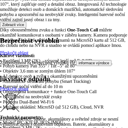
107°, který zajišťuje ostrý a detailní obraz. Integrovaná AI technologie
umožňuje detekci osob a domácích mazlíčků, automatické sledování
pohybu a upozornění na neobvyklé zvuky. Inteligentní barevné noční
vidění zajistí jasný obraz i za tmy.
Zobrazit více
Díky obousměrnému zvuku a funkci
One‑Touch Call
můžete
okamžitě komunikovat s osobami v záběru kamery. Kamera podporuje
Bezpečnost výrobků
Dual‑Band Wi‑Fi 6, ukládání záznamů na MicroSD kartu až 512 GB,
do cloudu nebo na NVR a snadno se ovládá pomocí aplikace Imou.
Přeskočit oblast
Klíčové vlastnosti:
• Rozlišení 3 MP (2K) – výrazně lepší než Full HD
Zodpovědnost za bezpečnost výrobku viz
.
informace výrobce
• Pohyb kamery Pan 355° / Tilt –5° až 80°
• Objektiv 3,6 mm se zorným úhlem 107°
• AI detekce osob a zvířat s okamžitými upozorněními
likvidace odpadu
• Automatické sledování pohybu (Smart Tracking)
• Barevné noční vidění až do 10 m
Přeskočit oblast
• Obousměrná komunikace + funkce One‑Touch Call
• Upozornění na neobvyklé zvuky
• Podpora Dual‑Band Wi‑Fi 6
• Možnost ukládání: MicroSD (až 512 GB), Cloud, NVR
Technické parametry:
Elektrospotřebiče, baterie, akumulátory a světelné zdroje se nesmí
• Model: IPC‑S2E1P‑3R1S‑IMOU
vyhazovat spolu s domovním odpadem. Baterie, akumulátory a
• Rozlišení: 3 MP / 2K