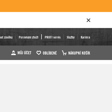
vat zásilku
Porovnání zboží
PROFI servis
Služby
Kariéra
MŮJ ÚČET
OBLÍBENÉ
NÁKUPNÍ KOŠÍK