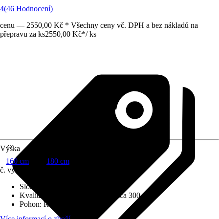
4
(46 Hodnocení)
cenu — 2550,00 Kč * Všechny ceny vč. DPH a bez nákladů na
přepravu za ks
2550,00 Kč
*
/
ks
Výška
160 cm
180 cm
č. výrobku
6145083
Složení materiálu
:
100 % polyester
Kvalita látky
:
Barveno tryskou cca 300 g/m²
Pohon
:
Ruční klika
Více informací o zboží