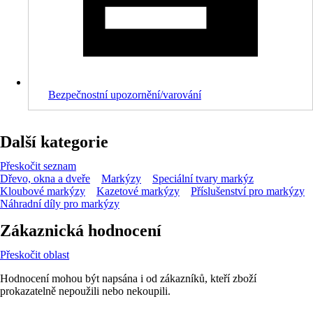
Bezpečnostní upozornění/varování
Další kategorie
Přeskočit seznam
Dřevo, okna a dveře
Markýzy
Speciální tvary markýz
Kloubové markýzy
Kazetové markýzy
Příslušenství pro markýzy
Náhradní díly pro markýzy
Zákaznická hodnocení
Přeskočit oblast
Hodnocení mohou být napsána i od zákazníků, kteří zboží
prokazatelně nepoužili nebo nekoupili.