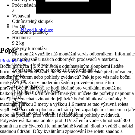
Počet nástěnných/ stropních držáků
2
Vybavení
Odnímatelný sloupek
Použití
Návod k obsluze
Soukromé prostory
Hmotnost
9,2 kg
Pokyny k montáži
Popis
Pro montáž využijte náš montážní servis odborníkem. Informujte
se nezávazně u našich odborných prodavačů v marketu.
Přeskočit oblast
Poznámka k obrázku
Boční markýza 1,6 x 3 m šedá s odnímatelným sloupkemHledáte
Zobrazené barvy se mohou lišit od originálu.
boční ochranu proti slunci, která by vás ochránila také před průvanem,
Výška
studeným větrem nebo pohledy zvědavců? Pak je pro vás naše boční
160 cm
markýza 1,6 x 3 m v moderním šedém provedení přesně tím
Barva podstavce
pravým.Boční markýza se hodí ideálně pro vertikální montáž na
Bílá hliníková RAL 9006
balkon nebo terasu. Tuto boční markýzu můžete dle potřeby napnout a
KČZ
také ji opět nechat svinout do její úzké boční hliníkové schránky. S
147Z
maximální šířkou 3 metry a výškou 1,6 metru se tato výsuvná roleta
EAN
vejde také na malou plochu a ochrání před zapadajícím sluncem na jaře
2007005886521, 4306516022403
nebo na podzim, před větrem i nežádoucími pohledy zvědavců.
Polyesterová tkanina odolná proti UV záření a vodě s hmotností 300
gramů na metr čtvereční je mimořádně kvalitní, dlouho vydrží a nabízí
snadnou údržbu. Díky kvalitnímu zpracování lze roletu snadno a