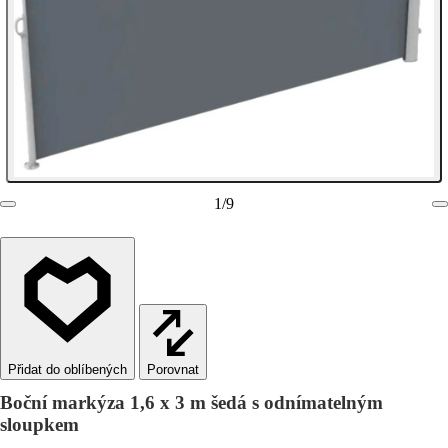
1
/
9
Porovnat
Boční markýza 1,6 x 3 m šedá s odnímatelným
sloupkem