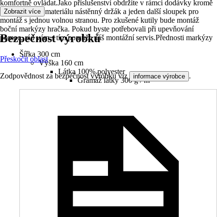
komfortně ovládat.Jako příslušenství obdržíte v rámci dodávky kromě
upevňovacího materiálu nástěnný držák a jeden další sloupek pro
Zobrazit více
montáž s jednou volnou stranou. Pro zkušené kutily bude montáž
boční markýzy hračka. Pokud byste potřebovali při upevňování
Bezpečnost výrobků
pomoc, rád vám s tím pomůže náš montážní servis.Přednosti markýzy
Šířka 300 cm
Přeskočit oblast
Výška 160 cm
Látka 100% polyester
Zodpovědnost za bezpečnost výrobku viz
.
informace výrobce
Gramáž látky 300 g / m²