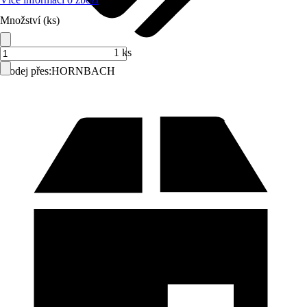
Množství (ks)
1 ks
Prodej přes:
HORNBACH