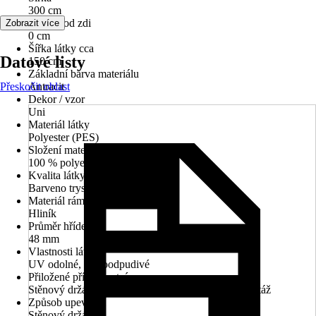
300 cm
Odstup od zdi
Zobrazit více
0 cm
Šířka látky cca
Datové listy
150 cm
Základní barva materiálu
Přeskočit oblast
Antracit
Dekor / vzor
Uni
Materiál látky
Polyester (PES)
Složení materiálu
100 % polyester
Kvalita látky
Barveno tryskou cca 300 g/m²
Materiál rámu
Hliník
Průměr hřídele
48 mm
Vlastnosti látky
UV odolné, Vodoodpudivé
Přiložené příslušenství
Stěnový držák, Dodatečný sloupek pro volnou montáž
Způsob upevnění
Stěnový držák