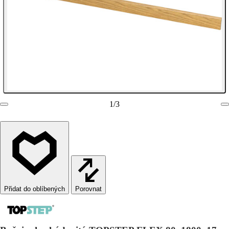
1
/
3
Porovnat