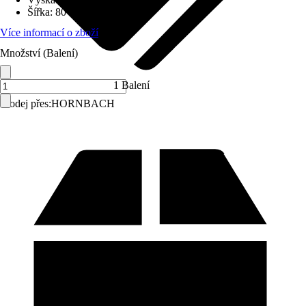
Šířka
:
80 mm
Více informací o zboží
Množství (Balení)
1 Balení
Prodej přes:
HORNBACH