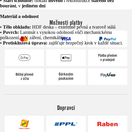
•
Stáří schodiště:
obklad
nového
i rekonstrukce
starého bez
bourání
, v
jediném dni
Materiál a odolnost
Možnosti platby
•
Tělo obkladu:
HDF deska – extrémně pevná a tvarově stálá
•
Povrch:
Laminát s vysokou odolností vůči mechanickému
poškození, UV záření, chemikáliím.
•
Protiskluzová úprava:
zajišťuje bezpečný krok v každé situaci.
Dopravci