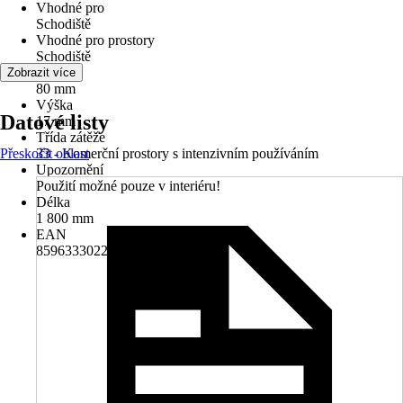
Vhodné pro
Schodiště
Vhodné pro prostory
Schodiště
Šířka
Zobrazit více
80 mm
Výška
Datové listy
17 mm
Třída zátěže
Přeskočit oblast
33 - Komerční prostory s intenzivním používáním
Upozornění
Použití možné pouze v interiéru!
Délka
1 800 mm
EAN
8596333022786