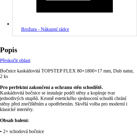
Brožura - Nákupní rádce
Popis
Přeskočit oblast
Bočnice kaskádovitá TOPSTEP FLEX 80×1800×17 mm, Dub natur,
2 ks
Pro perfektní zakončení a ochranu stěn schodiště.
Kaskádovitá bočnice se instaluje podél stěny a kopíruje tvar
jednotlivých stupňů. Kromě estetického sjednocení schodů chrání
stěny před znečištěním a opotřebením. Skvělá volba pro moderní i
klasické interiéry.
Obsah balení:
• 2× schodová bočnice