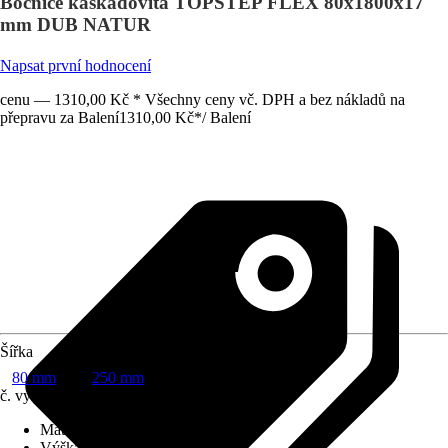
Bočnice kaskádovitá TOPSTEP FLEX 80x1800x17
mm DUB NATUR
Napsat první hodnocení
cenu — 1310,00 Kč * Všechny ceny vč. DPH a bez nákladů na
přepravu za Balení
1310,00 Kč
*
/
Balení
Šířka
80 mm
250 mm
č. výrobku
4611742
Materiál
:
Kompozitní dřevo
Výška
:
17 mm