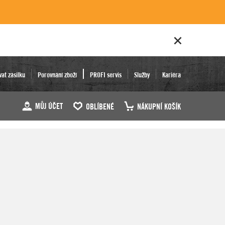
vat zásilku
Porovnání zboží
PROFI servis
Služby
Kariéra
MŮJ ÚČET
OBLÍBENÉ
NÁKUPNÍ KOŠÍK