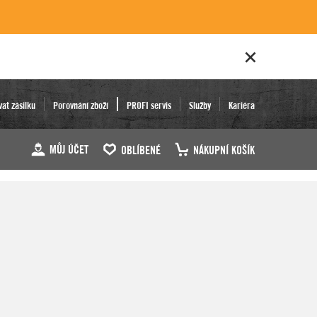
vat zásilku
Porovnání zboží
PROFI servis
Služby
Kariéra
MŮJ ÚČET
OBLÍBENÉ
NÁKUPNÍ KOŠÍK