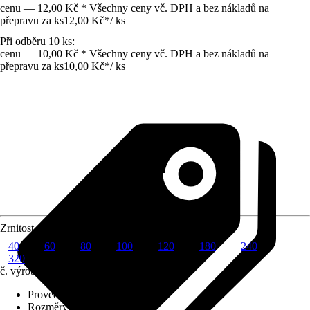
cenu — 12,00 Kč * Všechny ceny vč. DPH a bez nákladů na
přepravu za ks
12,00 Kč
*
/
ks
Při odběru 10 ks:
cenu — 10,00 Kč * Všechny ceny vč. DPH a bez nákladů na
přepravu za ks
10,00 Kč
*
/
ks
Zrnitost
40
60
80
100
120
180
240
320
č. výrobku
10672086
Provedení
:
Brusný kotouč
Rozměry
:
115 mm