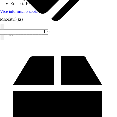
Zrnitost
:
100
Více informací o zboží
Množství (ks)
1 ks
Prodej přes:
HORNBACH