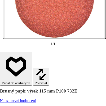
1
/
1
Porovnat
Brusný papír výsek 115 mm P100 732E
Napsat první hodnocení