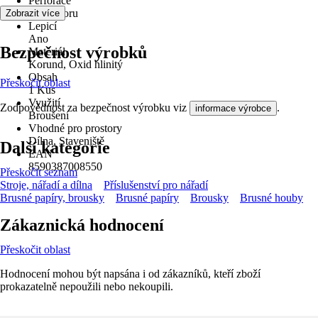
Perforace
Bez otvoru
Zobrazit více
Lepicí
Ano
Bezpečnost výrobků
Materiál
Korund, Oxid hlinitý
Obsah
Přeskočit oblast
1 Kus
Využití
Zodpovědnost za bezpečnost výrobku viz
.
informace výrobce
Broušení
Vhodné pro prostory
Dílna, Staveniště
Další kategorie
EAN
8590387008550
Přeskočit seznam
Stroje, nářadí a dílna
Příslušenství pro nářadí
Brusné papíry, brousky
Brusné papíry
Brousky
Brusné houby
Zákaznická hodnocení
Přeskočit oblast
Hodnocení mohou být napsána i od zákazníků, kteří zboží
prokazatelně nepoužili nebo nekoupili.