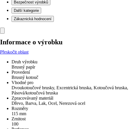
Bezpečnost výrobků
Další kategorie
Zákaznická hodnocení
Informace o výrobku
Přeskočit oblast
Druh výrobku
Brusný papír
Provedení
Brusný kotouč
Vhodné pro
Dvoukotoučové brusky, Excentrická bruska, Kotoučová bruska,
Pásová/kotoučová bruska
Zpracovávaný materiál
Dřevo, Barva, Lak, Ocel, Nerezová ocel
Rozměry
115 mm
Zrnitost
100