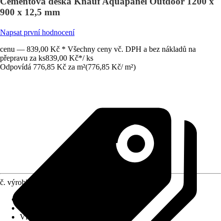
Cementová deska Knauf Aquapanel Outdoor 1200 x
900 x 12,5 mm
Napsat první hodnocení
cenu — 839,00 Kč * Všechny ceny vč. DPH a bez nákladů na
přepravu za ks
839,00 Kč
*
/
ks
Odpovídá 776,85 Kč za m²
(
776,85 Kč
/
m²
)
č. výrobku
10693010
Druh výrobku
:
Konstrukční deska
Provedení
:
Cementová deska
Vhodné pro
:
Stěna, Strop, Ostění