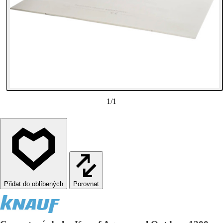
1
/
1
Porovnat