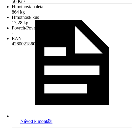
50 Kus
Hmotnost/ paleta
864 kg
Hmotnost/ kus
17,28 kg
Povrch/Povrchová úprava
-
EAN
4260021860502
Návod k montáži