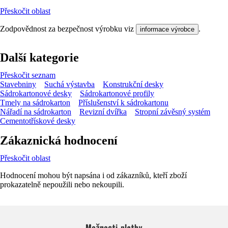
Přeskočit oblast
Zodpovědnost za bezpečnost výrobku viz
.
informace výrobce
Další kategorie
Přeskočit seznam
Stavebniny
Suchá výstavba
Konstrukční desky
Sádrokartonové desky
Sádrokartonové profily
Tmely na sádrokarton
Příslušenství k sádrokartonu
Nářadí na sádrokarton
Revizní dvířka
Stropní závěsný systém
Cementotřískové desky
Zákaznická hodnocení
Přeskočit oblast
Hodnocení mohou být napsána i od zákazníků, kteří zboží
prokazatelně nepoužili nebo nekoupili.
Možnosti platby