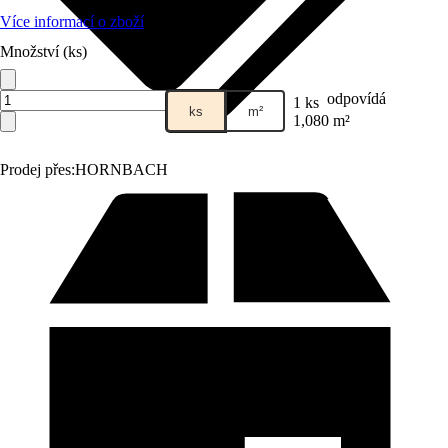
Více informací o zboží
Množství (ks)
odpovídá
1 ks
ks
m²
1,080 m²
Prodej přes:
HORNBACH