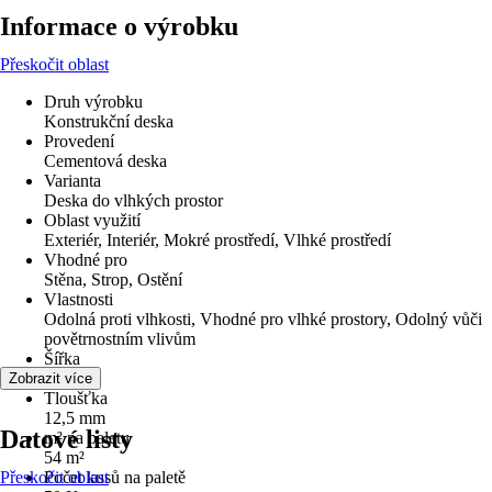
Informace o výrobku
Přeskočit oblast
Druh výrobku
Konstrukční deska
Provedení
Cementová deska
Varianta
Deska do vlhkých prostor
Oblast využití
Exteriér, Interiér, Mokré prostředí, Vlhké prostředí
Vhodné pro
Stěna, Strop, Ostění
Vlastnosti
Odolná proti vlhkosti, Vhodné pro vlhké prostory, Odolný vůči
povětrnostním vlivům
Šířka
900 mm
Zobrazit více
Tloušťka
12,5 mm
Datové listy
m² na paletu
54 m²
Přeskočit oblast
Počet kusů na paletě