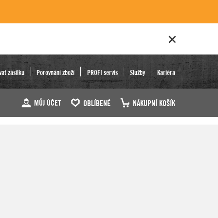
vat zásilku
Porovnání zboží
PROFI servis
Služby
Kariéra
MŮJ ÚČET
OBLÍBENÉ
NÁKUPNÍ KOŠÍK