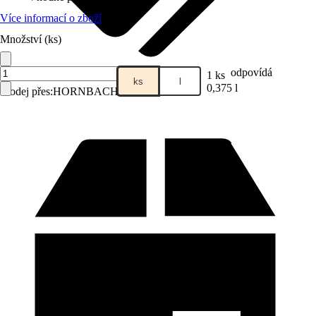
Více informací o zboží
Množství (ks)
odpovídá
1 ks
ks
l
0,375 l
Prodej přes:
HORNBACH