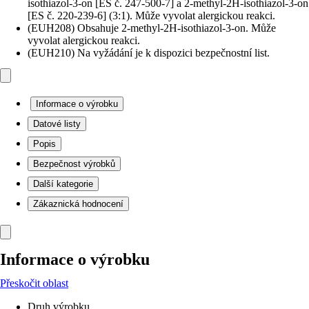
isothiazol-3-on [ES č. 247-500-7] a 2-methyl-2H-isothiazol-3-on
[ES č. 220-239-6] (3:1). Může vyvolat alergickou reakci.
(EUH208) Obsahuje 2-methyl-2H-isothiazol-3-on. Může
vyvolat alergickou reakci.
(EUH210) Na vyžádání je k dispozici bezpečnostní list.
Informace o výrobku
Datové listy
Popis
Bezpečnost výrobků
Další kategorie
Zákaznická hodnocení
Informace o výrobku
Přeskočit oblast
Druh výrobku