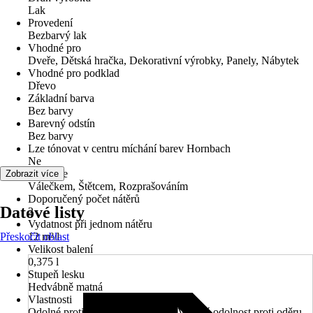
Lak
Provedení
Bezbarvý lak
Vhodné pro
Dveře, Dětská hračka, Dekorativní výrobky, Panely, Nábytek
Vhodné pro podklad
Dřevo
Základní barva
Bez barvy
Barevný odstín
Bez barvy
Lze tónovat v centru míchání barev Hornbach
Ne
Aplikace
Zobrazit více
Válečkem, Štětcem, Rozprašováním
Doporučený počet nátěrů
Datové listy
2
Vydatnost při jednom nátěru
Přeskočit oblast
12 m²/l
Velikost balení
0,375 l
Stupeň lesku
Hedvábně matná
Vlastnosti
Odolné proti nárazům & úderům, Vysoká odolnost proti oděru,