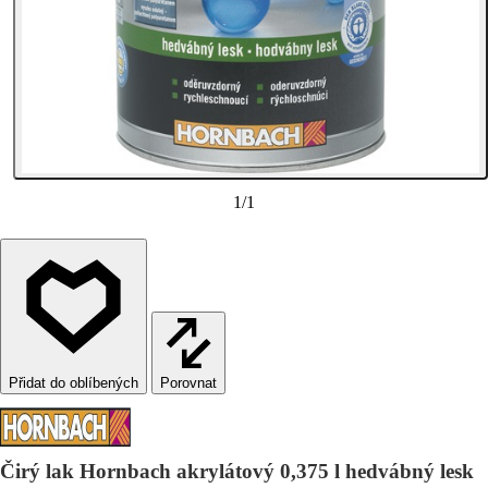
1
/
1
Porovnat
Čirý lak Hornbach akrylátový 0,375 l hedvábný lesk