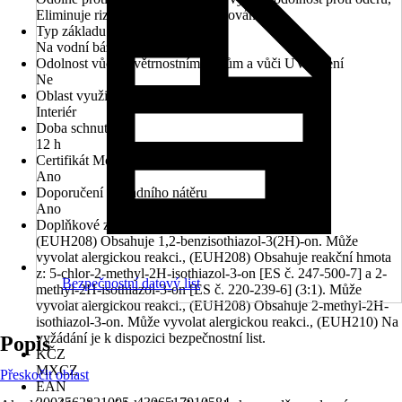
Eliminuje riziko nežádoucího slepování
Typ základu
Na vodní bázi
Odolnost vůči povětrnostním vlivům a vůči UV záření
Ne
Oblast využití
Interiér
Doba schnutí cca
12 h
Certifikát Modrý anděl (Blauer Engel)
Ano
Doporučení základního nátěru
Ano
Doplňkové znaky nebezpečnosti (věty EUH)
(EUH208) Obsahuje 1,2-benzisothiazol-3(2H)-on. Může
vyvolat alergickou reakci., (EUH208) Obsahuje reakční hmota
z: 5-chlor-2-methyl-2H-isothiazol-3-on [ES č. 247-500-7] a 2-
Bezpečnostní datový list
methyl-2H-isothiazol-3-on [ES č. 220-239-6] (3:1). Může
vyvolat alergickou reakci., (EUH208) Obsahuje 2-methyl-2H-
isothiazol-3-on. Může vyvolat alergickou reakci., (EUH210) Na
vyžádání je k dispozici bezpečnostní list.
Popis
KČZ
MXCZ
Přeskočit oblast
EAN