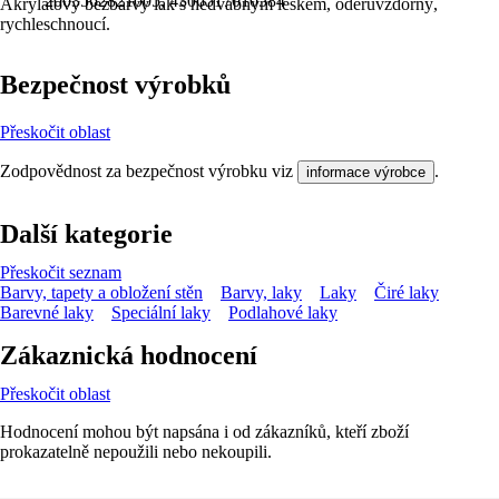
2003562821005, 4306517010584
Akrylátový bezbarvý lak s hedvábným leskem, oděruvzdorný,
rychleschnoucí.
Bezpečnost výrobků
Přeskočit oblast
Zodpovědnost za bezpečnost výrobku viz
.
informace výrobce
Další kategorie
Přeskočit seznam
Barvy, tapety a obložení stěn
Barvy, laky
Laky
Čiré laky
Barevné laky
Speciální laky
Podlahové laky
Zákaznická hodnocení
Přeskočit oblast
Hodnocení mohou být napsána i od zákazníků, kteří zboží
prokazatelně nepoužili nebo nekoupili.