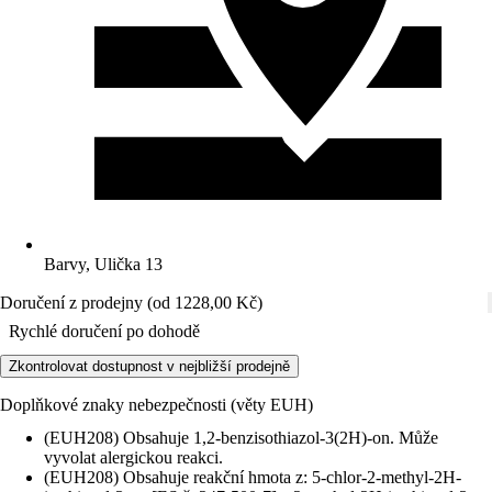
Barvy, Ulička 13
Doručení z prodejny (od 1228,00 Kč)
Rychlé doručení po dohodě
Zkontrolovat dostupnost v nejbližší prodejně
Doplňkové znaky nebezpečnosti (věty EUH)
(EUH208) Obsahuje 1,2-benzisothiazol-3(2H)-on. Může
vyvolat alergickou reakci.
(EUH208) Obsahuje reakční hmota z: 5-chlor-2-methyl-2H-