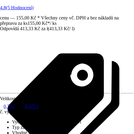
4.8
(5 Hodnocení)
cenu — 155,00 Kč * Všechny ceny vč. DPH a bez nákladů na
přepravu za ks
155,00 Kč
*
/
ks
Odpovídá 413,33 Kč za l
(
413,33 Kč
/
l
)
Velikost balení
0,75 l
0,375 l
č. výrobku
3562821
Vydatnost při jednom nátěru
:
12 m²/l
Typ základu
:
Na vodní bázi
Vhodné pro podklad
:
Dřevo