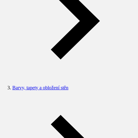
Barvy, tapety a obložení stěn