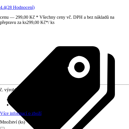
4.4
(28 Hodnocení)
cenu — 299,00 Kč * Všechny ceny vč. DPH a bez nákladů na
přepravu za ks
299,00 Kč
*
/
ks
č. výrobku
5686743
Materiál
:
100% polyester
Provedení
:
Příslušenství
Více informací o zboží
Množství (ks)