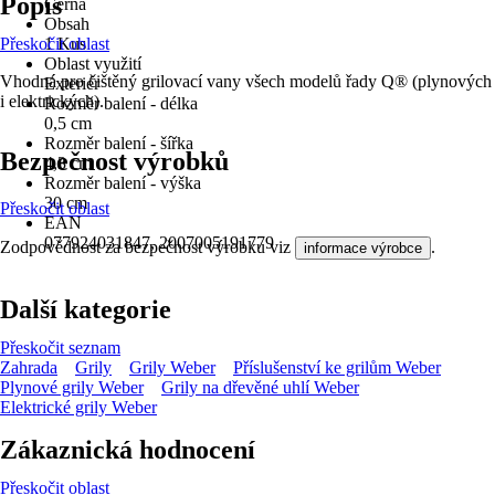
Popis
Černá
Obsah
Přeskočit oblast
1 Kus
Oblast využití
Vhodná pro čištěný grilovací vany všech modelů řady Q® (plynových
Exteriér
i elektrických).
Rozměr balení - délka
0,5 cm
Rozměr balení - šířka
Bezpečnost výrobků
4,3 cm
Rozměr balení - výška
30 cm
Přeskočit oblast
EAN
077924031847, 2007005191779
Zodpovědnost za bezpečnost výrobku viz
.
informace výrobce
Další kategorie
Přeskočit seznam
Zahrada
Grily
Grily Weber
Příslušenství ke grilům Weber
Plynové grily Weber
Grily na dřevěné uhlí Weber
Elektrické grily Weber
Zákaznická hodnocení
Přeskočit oblast