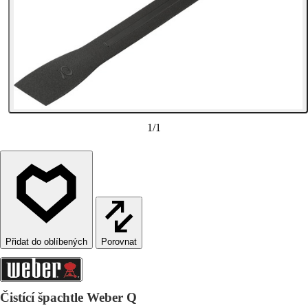
1
/
1
Porovnat
Čistící špachtle Weber Q