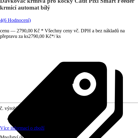
Dávkovač krmiva pro kočky Catit Pixi Smart Feeder
krmicí automat bílý
4
(6 Hodnocení)
cenu — 2790,00 Kč * Všechny ceny vč. DPH a bez nákladů na
přepravu za ks
2790,00 Kč
*
/
ks
č. výrobku
10727524
Materiál
:
Plast
Více informací o zboží
Množství (ks)