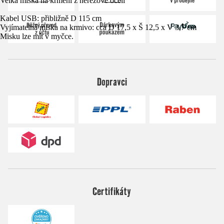
Velká miska na krmení z nerezové oceli
Kabel USB: přibližně D 115 cm
Vyjímatelná miska na krmivo: cca D 17,5 x Š 12,5 x V 3,7 cm
Misku lze mít v myčce.
Dopravci
Certifikáty