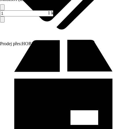
1 ks
Prodej přes:
HORNBACH