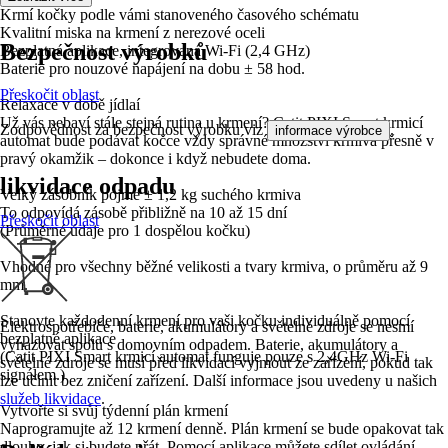
Krmí kočky podle vámi stanoveného časového schématu
Kvalitní miska na krmení z nerezové oceli
Bezpečnost výrobků
Bezplatná aplikace, integrovaná Wi-Fi (2,4 GHz)
Baterie pro nouzové napájení na dobu ± 58 hod.
Přeskočit oblast
Relaxace v době jídlaí
Už vás nebaví stále stejná rutina u krmení? Catit PIXI Smart krmicí
Zodpovědnost za bezpečnost výrobku viz
.
informace výrobce
automat bude podávat kočce vždy správné množství krmiva přesně v
pravý okamžik – dokonce i když nebudete doma.
likvidace odpadu
Velký zásobník pojme ± 1,2 kg suchého krmiva
To odpovídá zásobě přibližně na 10 až 15 dní
Přeskočit oblast
(Průměrné údaje pro 1 dospělou kočku)
Vhodné pro všechny běžné velikosti a tvary krmiva, o průměru až 9
mm.
Stanovte každodenní krmení pro vaši kočku individuálně pomocí
Elektrospotřebiče, baterie, akumulátory a světelné zdroje se nesmí
bezplatné aplikace
vyhazovat spolu s domovním odpadem. Baterie, akumulátory a
(Catit PIXI Smart krmicí automat funguje pouze s 2,4GHz Wi-Fi
světelné zdroje se musí před likvidací vyjmout ze zařízení, pokud tak
signálem.)
lze učinit bez zničení zařízení. Další informace jsou uvedeny u našich
služeb likvidace
.
Vytvořte si svůj týdenní plán krmení
Naprogramujte až 12 krmení denně. Plán krmení se bude opakovat tak
dlouho, jak si budete přát. Pomocí aplikace můžete sdílet ovládání