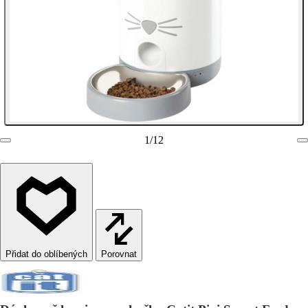
1
/
12
Porovnat