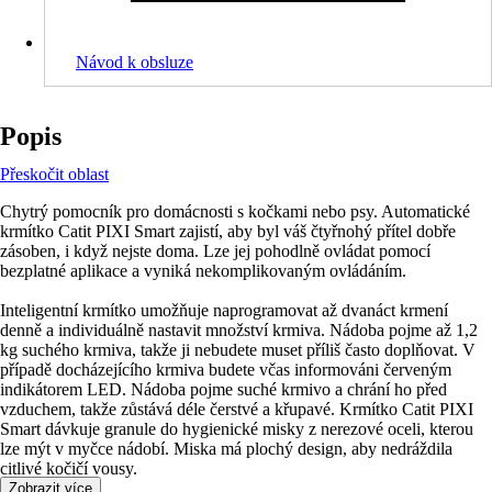
Návod k obsluze
Popis
Přeskočit oblast
Chytrý pomocník pro domácnosti s kočkami nebo psy. Automatické
krmítko Catit PIXI Smart zajistí, aby byl váš čtyřnohý přítel dobře
zásoben, i když nejste doma. Lze jej pohodlně ovládat pomocí
bezplatné aplikace a vyniká nekomplikovaným ovládáním.
Inteligentní krmítko umožňuje naprogramovat až dvanáct krmení
denně a individuálně nastavit množství krmiva. Nádoba pojme až 1,2
kg suchého krmiva, takže ji nebudete muset příliš často doplňovat. V
případě docházejícího krmiva budete včas informováni červeným
indikátorem LED. Nádoba pojme suché krmivo a chrání ho před
vzduchem, takže zůstává déle čerstvé a křupavé. Krmítko Catit PIXI
Smart dávkuje granule do hygienické misky z nerezové oceli, kterou
lze mýt v myčce nádobí. Miska má plochý design, aby nedráždila
citlivé kočičí vousy.
Zobrazit více