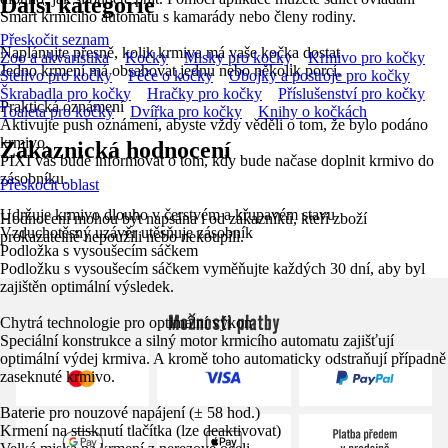
Další kategorie
Smart krmícího automatu s kamarády nebo členy rodiny.
Přeskočit seznam
Naplánujte přesně, kolik krmiva má vaše kočka dostat
Zoo a akvaristika
Kočky
Misky pro kočky
Krmivo pro kočky
Jedno krmení má obsahovat jednu nebo několik porcí.
Stelivo pro kočky
Péče o kočky
Obojky a postroje pro kočky
Škrabadla pro kočky
Hračky pro kočky
Příslušenství pro kočky
Praktická oznámení
Toaleta pro kočky
Dvířka pro kočky
Knihy o kočkách
Aktivujte push oznámení, abyste vždy věděli o tom, že bylo podáno
krmivo.
Zákaznická hodnocení
PIXI vás bude informovat o tom, kdy bude načase doplnit krmivo do
zásobníku.
Přeskočit oblast
Udržuje krmivo dlouho v čerstvém a křupavém stavu
Hodnocení mohou být napsána i od zákazníků, kteří zboží
Vzduchotěsný uzávěr utěsňuje zásobník
prokazatelně nepoužili nebo nekoupili.
Podložka s vysoušecím sáčkem
Podložku s vysoušecím sáčkem vyměňujte každých 30 dní, aby byl
zajištěn optimální výsledek.
Možnosti platby
Chytrá technologie pro optimální výkon
Speciální konstrukce a silný motor krmicího automatu zajišťují
optimální výdej krmiva. A kromě toho automaticky odstraňují případně
zaseknuté krmivo.
Baterie pro nouzové napájení (± 58 hod.)
Krmení na stisknutí tlačítka (lze deaktivovat)