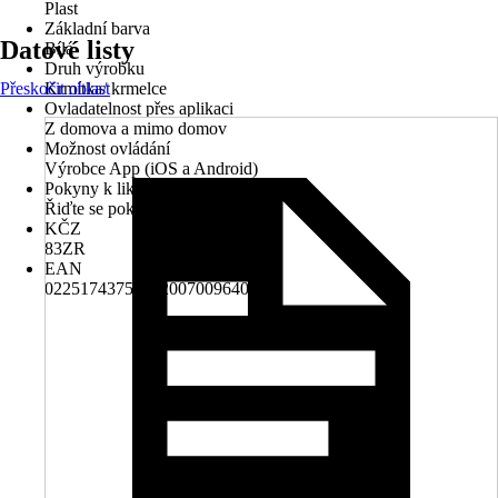
Plast
Základní barva
Datové listy
Bílá
Druh výrobku
Přeskočit oblast
Krmítka/ krmelce
Ovladatelnost přes aplikaci
Z domova a mimo domov
Možnost ovládání
Výrobce App (iOS a Android)
Pokyny k likvidaci
Řiďte se pokyny pro likvidaci
KČZ
83ZR
EAN
022517437520, 2007009640907