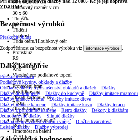
Při online objednávce dlažby nad 12 000,- Kč je její doprava
30 x 60 x 0.9 cm
ZDARMA.
Jmenovitý rozměr v cm
30 x 60
Tloušťka
Bezpečnost výrobků
0,9 cm
Třídění
1. jakost
Přeskočit oblast
Třída otěru/Hloubkový otěr
4
Zodpovědnost za bezpečnost výrobku viz
.
informace výrobce
Protiskluz
R9
Mrazuvzdorné
Další kategorie
Ano
Vhodné pro podlahové topení
Přeskočit seznam
Ano
Podlahové krytiny, obklady a dlažby
Provedení hran
Obklady, dlažby a příslušenství obkladů a dlažeb
Dlažby
Rektifikovaná
Dlažby do koupelny
Dlažby do kuchyně
Dlažby imitace mramoru
Obsah kartonu v ks
Dlažby imitace betonu
Dlažby imitace dřeva
7 Kus
Dlažby imitace kamene
Dlažby imitace kovu
Dlažby teraco
Obsah kartonu v m2
Dlažby z přírodního kamene
Retro dlažby
Dekory k dlažbám
1,26 m²
Jednobarevné dlažby
Slinuté dlažby
Přibl. hmotnost na m²
Dlažba stejný vzhled vnitřní i vnější
Dlažba kvarcitová
18,5 kg
Leštěné dlažby
Dlažby výprodej
Hmotnost na balení
23,51 kg
Zákaznická hodnocení