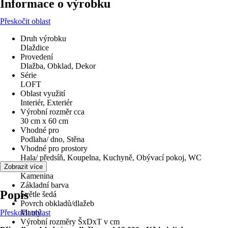
Informace o výrobku
Přeskočit oblast
Druh výrobku
Dlaždice
Provedení
Dlažba, Obklad, Dekor
Série
LOFT
Oblast využití
Interiér, Exteriér
Výrobní rozměr cca
30 cm x 60 cm
Vhodné pro
Podlaha/ dno, Stěna
Vhodné pro prostory
Hala/ předsíň, Koupelna, Kuchyně, Obývací pokoj, WC
Materiál
Zobrazit více
Kamenina
Základní barva
Popis
Světle šedá
Povrch obkladů/dlažeb
Přeskočit oblast
Matný
Výrobní rozměry ŠxDxT v cm