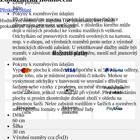
Země původu
Itálie
Přeskočit oblast
Pokyny k rozměrovým údajům
Při ochlazení po procesu vypalování projdou dlaždice
Hodnocení mohou být napsána i od zákazníků, kteří zboží
přirozeným procesem smršťování, v důsledku kterého může
prokazatelně nepoužili nebo nekoupili.
dojít u různých produkcí ke vzniku rozdílných velikostí.
Odchylkám od jmenovitých rozměrů uvedených na kartonu,
resp. v e-shopu, od výrobních rozměrů proto nelze z výrobně
technických důvodů zabránit. U rektifikované dlažby může být
Možnosti platby
rozměr, v závislosti na výchozím rozměru, menší než jmenovitý
rozměr.
Pokyny k rozměrovým údajům
Vypočtěte plochu k obložení a připočtěte k ní 5-10 % na odřezy,
podle toho, zda je místnost pravoúhlá či nikoliv. Mohou se
vyskytnout odchylky v barevnosti ve srovnání s dřívějšími
šaržemi nebo vzorky z prodejny, nicméně těmto odchylkám
nelze zabránit, jelikož vznikají již při výrobě. Před obkládáním
plochy si prosím zkontrolujte dodané zboží v ohledu na
jednotnou šarži. Nelze zabránit rozdílům v šaržích a rozměrech
mezi různými formáty v rámci jedné řady
Délka
60 cm
Šířka
30 cm
Výrobní rozměry cca (ŠxD)