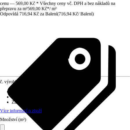
cenu — 569,00 Kč * Všechny ceny vč. DPH a bez nákladů na
přepravu za m²
569,00 Kč
*
/
m²
Odpovídá 716,94 Kč za Balení
(
716,94 Kč
/
Balení
)
č. výrobku
10401917
Povrch obkladů/dlažeb
:
Matný
Materiál
:
Kamenina
Základní barva
:
Světle šedá
Více informací o zboží
Množství (m²)