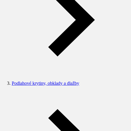
Podlahové krytiny, obklady a dlažby